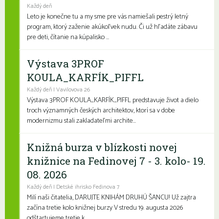
Každý deň
Leto je konečne tu a my sme pre vás namiešali pestrý letný
program, ktorý zaženie akúkoľvek nudu. Či už hľadáte zábavu
pre deti, čítanie na kúpalisko ...
Výstava 3PROF
KOULA_KARFÍK_PIFFL
Každý deň | Vavilovova 26
Výstava 3PROF KOULA_KARFÍK_PIFFL predstavuje život a dielo
troch významných českých architektov, ktorí sa v dobe
modernizmu stali zakladateľmi archite...
Knižná burza v blízkosti novej
knižnice na Fedinovej 7 - 3. kolo- 19.
08. 2026
Každý deň | Detské ihrisko Fedinova 7
Milí naši čitatelia, DARUJTE KNIHÁM DRUHÚ ŠANCU! Už zajtra
začína tretie kolo knižnej burzy V stredu 19. augusta 2026
odštartujeme tretie k...