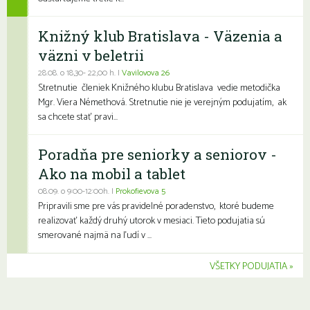
Knižný klub Bratislava - Väzenia a
väzni v beletrii
28.08. o 18,30- 22,00 h. |
Vavilovova 26
Stretnutie členiek Knižného klubu Bratislava vedie metodička
Mgr. Viera Némethová. Stretnutie nie je verejným podujatím, ak
sa chcete stať pravi...
Poradňa pre seniorky a seniorov -
Ako na mobil a tablet
08.09. o 9:00-12:00h. |
Prokofievova 5
Pripravili sme pre vás pravidelné poradenstvo, ktoré budeme
realizovať každý druhý utorok v mesiaci. Tieto podujatia sú
smerované najmä na ľudí v ...
VŠETKY PODUJATIA