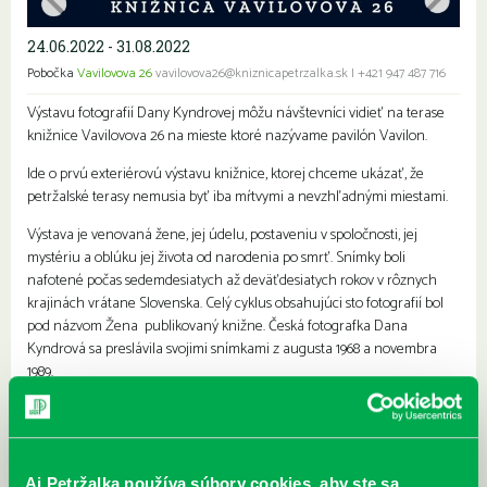
24.06.2022 - 31.08.2022
Pobočka
Vavilovova 26
vavilovova26@kniznicapetrzalka.sk
|
+421 947 487 716
Výstavu fotografií Dany Kyndrovej môžu návštevníci vidieť na terase
knižnice Vavilovova 26 na mieste ktoré nazývame pavilón Vavilon.
Ide o prvú exteriérovú výstavu knižnice, ktorej chceme ukázať, že
petržalské terasy nemusia byť iba mŕtvymi a nevzhľadnými miestami.
Výstava je venovaná žene, jej údelu, postaveniu v spoločnosti, jej
mystériu a oblúku jej života od narodenia po smrť. Snímky boli
nafotené počas sedemdesiatych až deväťdesiatych rokov v rôznych
krajinách vrátane Slovenska. Celý cyklus obsahujúci sto fotografií bol
pod názvom Žena publikovaný knižne. Česká fotografka Dana
Kyndrová sa preslávila svojimi snímkami z augusta 1968 a novembra
1989.
Výstavu sme pripravili v spolupráci s Českým centrom Bratislava.
Najbližšie podujatia
Aj Petržalka používa súbory cookies, aby ste sa