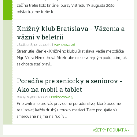
začína tretie kolo knižnej burzy V stredu 19. augusta 2026
odštartujeme tretie k...
Knižný klub Bratislava - Väzenia a
väzni v beletrii
28.08. o 18,30- 22,00 h. |
Vavilovova 26
Stretnutie členiek Knižného klubu Bratislava vedie metodička
Mgr. Viera Némethová. Stretnutie nie je verejným podujatím, ak
sa chcete stať pravi...
Poradňa pre seniorky a seniorov -
Ako na mobil a tablet
08.09. o 9:00-12:00h. |
Prokofievova 5
Pripravili sme pre vás pravidelné poradenstvo, ktoré budeme
realizovať každý druhý utorok v mesiaci. Tieto podujatia sú
smerované najmä na ľudí v ...
VŠETKY PODUJATIA