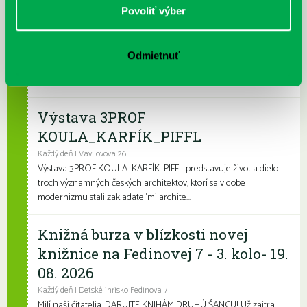
Leto v knižnici, knižné burzy aj
Povoliť výber
dotyk architektúry
Každý deň
Leto je konečne tu a my sme pre vás namiešali pestrý letný
Odmietnuť
program, ktorý zaženie akúkoľvek nudu. Či už hľadáte zábavu
pre deti, čítanie na kúpalisko ...
Výstava 3PROF
KOULA_KARFÍK_PIFFL
Každý deň | Vavilovova 26
Výstava 3PROF KOULA_KARFÍK_PIFFL predstavuje život a dielo
troch významných českých architektov, ktorí sa v dobe
modernizmu stali zakladateľmi archite...
Knižná burza v blízkosti novej
knižnice na Fedinovej 7 - 3. kolo- 19.
08. 2026
Každý deň | Detské ihrisko Fedinova 7
Milí naši čitatelia, DARUJTE KNIHÁM DRUHÚ ŠANCU! Už zajtra