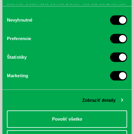
Rovniankova 3
,
Turnianska 10
,
Vavilovova 24
,
Vavilovova 26
,
poskytli, alebo ktoré od vás získali, keď ste používali ich
Vyšehradská 27
služby.
Výber
Obľúbení knižní hrdinovia už aj v petržalskej knižnici. Mať so
Nevyhnutné
sebou vždy a všade po ruke kvalitnú a ľúbivú knihu na čítanie pre
súhlasu
deti je naozaj skv...
Preferencie
Letné výpožičné hodiny knižnice
Každý deň |
Furdekova 1
,
Haanova 37
,
Rovniankova 3
,
Turnianska 10
,
Vavilovova 24
,
Vavilovova 26
,
Vyšehradská 27
Štatistiky
Počas letných mesiacov upravujeme výpožičné hodiny. Knižnica
bude otvorená viac v dopoludňajších hodinách a menej v
podvečerných hodinách, keď býva na...
Marketing
Prečítané leto v petržalskej knižnici
Každý deň |
Furdekova 1
,
Turnianska 10
,
Vavilovova 24
,
Vyšehradská 27
Zobraziť detaily
Prečítané leto je celoslovenský projekt, ktorý spája skvelé knihy s
letnými aktivitami a zábavou. Na našich detských a rodinných
pobočkách si knihovní...
Povoliť všetko