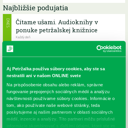
Najbližšie podujatia
Čítame ušami. Audioknihy v
DNES
ponuke petržalskej knižnice
Každý deň
Máme skvelé správy pre všetkých milovníkov kníh a príbehov!
Odteraz si môžete v našej knižnici nielen požičať klasické
papierové knihy a e-knihy, a...
Aj Petržalka používa súbory cookies, aby ste sa
Výdajný knižný box dostupný 24/7
nestratili ani v našom ONLINE svete
Každý deň
Výdajný box na knihy Knižnice Petržalka je umiestnený pri
Na prispôsobenie obsahu alebo reklám, správne
vchode do Petržalskej plavárne na Tupolevovej 7B a jeho obsluha
fungovanie prepojených sociálnych médií a analýzu
je užívateľsky veľmi jednodu...
návštevnosti používame súbory cookies. Informácie o
tom, ako používate naše webové stránky, teda
Kubo Club už aj v petržalskej
poskytujeme aj našim partnerom v oblasti sociálnych
knižnici
médií, inzercie a analýzy. Títo partneri môžu príslušné
informácie skombinovať s ďalšími údajmi, ktoré ste im
Každý deň |
Furdekova 1
,
Haanova 37
,
Lietavská 16
,
Prokofievova 5
,