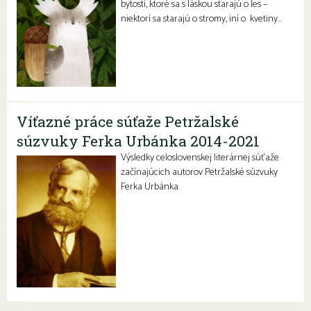
bytosti, ktoré sa s láskou starajú o les –
niektorí sa starajú o stromy, iní o kvetiny…
Víťazné práce súťaže Petržalské
súzvuky Ferka Urbánka 2014-2021
Výsledky celoslovenskej literárnej súťaže
začínajúcich autorov Petržalské súzvuky
Ferka Urbánka.