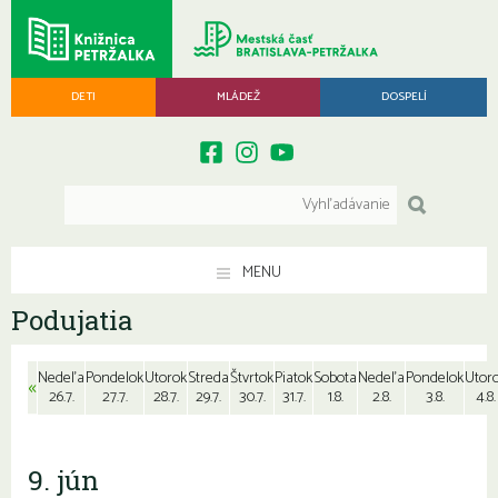
DETI
MLÁDEŽ
DOSPELÍ
MENU
Podujatia
Nedeľa
Pondelok
Utorok
Streda
Štvrtok
Piatok
Sobota
Nedeľa
Pondelok
Utor
«
26.7.
27.7.
28.7.
29.7.
30.7.
31.7.
1.8.
2.8.
3.8.
4.8.
9. jún