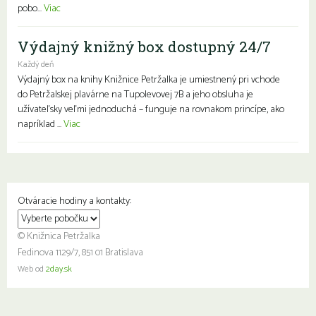
pobo...
Viac
Výdajný knižný box dostupný 24/7
Každý deň
Výdajný box na knihy Knižnice Petržalka je umiestnený pri vchode
do Petržalskej plavárne na Tupolevovej 7B a jeho obsluha je
užívateľsky veľmi jednoduchá – funguje na rovnakom princípe, ako
napríklad ...
Viac
Otváracie hodiny a kontakty:
© Knižnica Petržalka
Fedinova 1129/7, 851 01 Bratislava
Web od
2day.sk