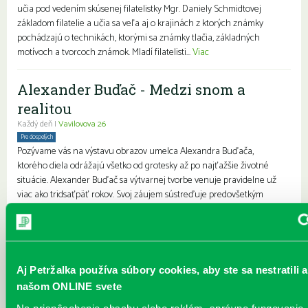
učia pod vedením skúsenej filatelistky Mgr. Daniely Schmidtovej
základom filatelie a učia sa veľa aj o krajinách z ktorých známky
pochádzajú o technikách, ktorými sa známky tlačia, základných
motívoch a tvorcoch známok. Mladí filatelisti...
Viac
Alexander Buďač - Medzi snom a
realitou
Každý deň |
Vavilovova 26
Pre dospelých
Pozývame vás na výstavu obrazov umelca Alexandra Buďača,
ktorého diela odrážajú všetko od grotesky až po najťažšie životné
situácie. Alexander Buďač sa výtvarnej tvorbe venuje pravidelne už
viac ako tridsaťpäť rokov. Svoj záujem sústreďuje predovšetkým
unikátnej grafike a perokresbe. Predstavuje rozprávkový,
surrealistický svet snov. Kostýmovanými postavami sa snaží
vyjadrovať absenciu starnutia. Vždy ho zaujímala osoba, „postava“, s
ktorou žije alebo pracuje. Medzi jeho ľudskými postavami mo...
Viac
Aj Petržalka používa súbory cookies, aby ste sa nestratili a
JÚN v knižnici
našom ONLINE svete
Každý deň