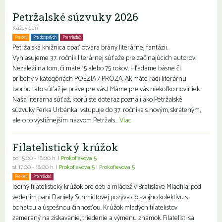
Petržalské súzvuky 2026
Každý deň
Pre deti
Pre dospelých
Pre mládež
Petržalská knižnica opäť otvára brány literárnej fantázii.
Vyhlasujeme 37. ročník literárnej súťaže pre začínajúcich autorov.
Nezáleží na tom, či máte 15 alebo 75 rokov. Hľadáme básne či
príbehy v kategóriách POÉZIA / PRÓZA. Ak máte radi literárnu
tvorbu táto súťaž je práve pre vás:) Máme pre vás niekoľko noviniek.
Naša literárna súťaž, ktorú ste doteraz poznali ako Petržalské
súzvuky Ferka Urbánka vstupuje do 37. ročníka s novým, skráteným,
ale o to výstižnejším názvom Petržals...
Viac
Filatelistický krúžok
po 15:00 - 18:00 h. |
Prokofievova 5
st 17:00 - 18:00 h. |
Prokofievova 5
|
Prokofievova 5
Pre deti
Pre mládež
Jediný filatelistický krúžok pre deti a mládež v Bratislave Mladfila, pod
vedením pani Daniely Schmidtovej pozýva do svojho kolektívu s
bohatou a úspešnou činnosťou. Krúžok mladých filatelistov
zameraný na získavanie, triedenie a výmenu známok. Filatelisti sa