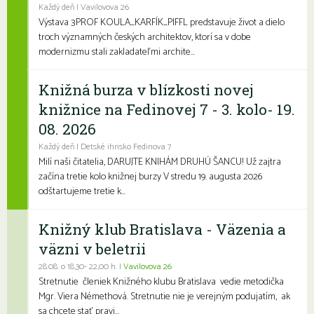
Každý deň | Vavilovova 26
Výstava 3PROF KOULA_KARFÍK_PIFFL predstavuje život a dielo
troch významných českých architektov, ktorí sa v dobe
modernizmu stali zakladateľmi archite...
Knižná burza v blízkosti novej
knižnice na Fedinovej 7 - 3. kolo- 19.
08. 2026
Každý deň | Detské ihrisko Fedinova 7
Milí naši čitatelia, DARUJTE KNIHÁM DRUHÚ ŠANCU! Už zajtra
začína tretie kolo knižnej burzy V stredu 19. augusta 2026
odštartujeme tretie k...
Knižný klub Bratislava - Väzenia a
väzni v beletrii
28.08. o 18,30- 22,00 h. |
Vavilovova 26
Stretnutie členiek Knižného klubu Bratislava vedie metodička
Mgr. Viera Némethová. Stretnutie nie je verejným podujatím, ak
sa chcete stať pravi...