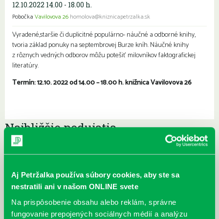
12.10.2022 14.00 - 18.00 h.
Pobočka
Vavilovova 26
homolova@kniznicapetrzalka.sk
Vyradené,staršie či duplicitné populárno- náučné a odborné knihy,
tvoria základ ponuky na septembrovej Burze kníh. Náučné knihy
z rôznych vedných odborov môžu potešiť milovníkov faktografickej
literatúry.
Termín:
12.10. 2022 od 14.00 – 18.00 h. knižnica Vavilovova 26
Najbližšie podujatia
Čítame ušami. Audioknihy v
DNES
ponuke petržalskej knižnice
Aj Petržalka používa súbory cookies, aby ste sa
Každý deň
nestratili ani v našom ONLINE svete
Máme skvelé správy pre všetkých milovníkov kníh a príbehov!
Odteraz si môžete v našej knižnici nielen požičať klasické
Na prispôsobenie obsahu alebo reklám, správne
papierové knihy a e-knihy, a...
fungovanie prepojených sociálnych médií a analýzu