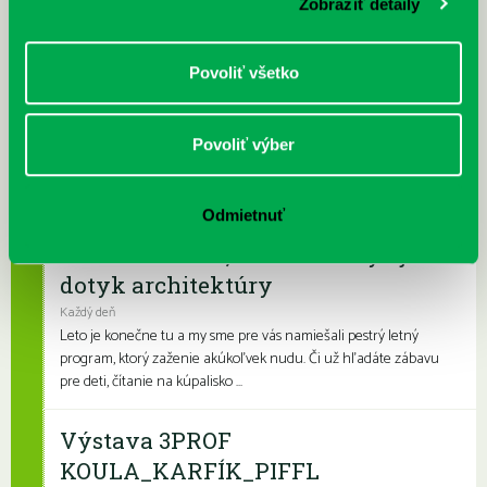
Zobraziť detaily
bude otvorená viac v dopoludňajších hodinách a menej v
podvečerných hodinách, keď býva na...
Povoliť všetko
Prečítané leto v petržalskej knižnici
Každý deň |
Furdekova 1
,
Turnianska 10
,
Vavilovova 24
,
Vyšehradská 27
Povoliť výber
Prečítané leto je celoslovenský projekt, ktorý spája skvelé knihy s
letnými aktivitami a zábavou. Na našich detských a rodinných
pobočkách si knihovní...
Odmietnuť
Leto v knižnici, knižné burzy aj
dotyk architektúry
Každý deň
Leto je konečne tu a my sme pre vás namiešali pestrý letný
program, ktorý zaženie akúkoľvek nudu. Či už hľadáte zábavu
pre deti, čítanie na kúpalisko ...
Výstava 3PROF
KOULA_KARFÍK_PIFFL