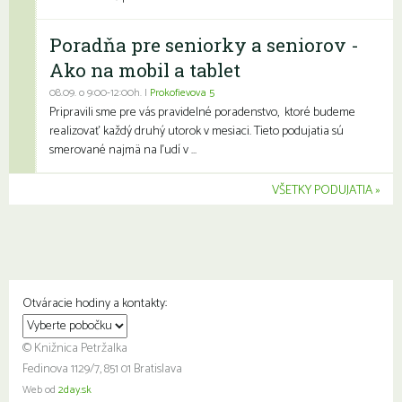
Poradňa pre seniorky a seniorov -
Ako na mobil a tablet
08.09. o 9:00-12:00h. |
Prokofievova 5
Pripravili sme pre vás pravidelné poradenstvo, ktoré budeme
realizovať každý druhý utorok v mesiaci. Tieto podujatia sú
smerované najmä na ľudí v ...
VŠETKY PODUJATIA
Otváracie hodiny a kontakty:
© Knižnica Petržalka
Fedinova 1129/7, 851 01 Bratislava
Web od
2day.sk