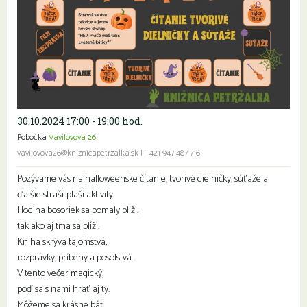
30.10.2024 17:00 - 19:00 hod.
Pobočka
Vavilovova 26
Rodiny s deťmi
vavilovova26@kniznicapetrzalka.sk
|
+421 947 487 716
Pozývame vás na halloweenske čítanie, tvorivé dielničky, súťaže a
ďalšie straši-plaši aktivity.
Hodina bosoriek sa pomaly blíži,
tak ako aj tma sa plíži.
Kniha skrýva tajomstvá,
rozprávky, príbehy a posolstvá.
V tento večer magický,
poď sa s nami hrať aj ty.
Môžeme sa krásne báť,