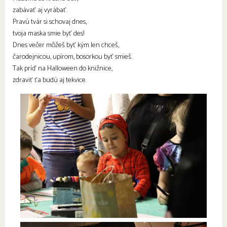
zabávať aj vyrábať.
Pravú tvár si schovaj dnes,
tvoja maska smie byť des!
Dnes večer môžeš byť kým len chceš,
čarodejnicou, upírom, bosorkou byť smieš.
Tak príď na Halloween do knižnice,
zdraviť ťa budú aj tekvice.