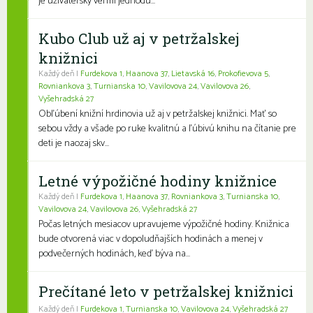
je užívateľsky veľmi jednodu...
Kubo Club už aj v petržalskej
knižnici
Každý deň |
Furdekova 1
,
Haanova 37
,
Lietavská 16
,
Prokofievova 5
,
Rovniankova 3
,
Turnianska 10
,
Vavilovova 24
,
Vavilovova 26
,
Vyšehradská 27
Obľúbení knižní hrdinovia už aj v petržalskej knižnici. Mať so
sebou vždy a všade po ruke kvalitnú a ľúbivú knihu na čítanie pre
deti je naozaj skv...
Letné výpožičné hodiny knižnice
Každý deň |
Furdekova 1
,
Haanova 37
,
Rovniankova 3
,
Turnianska 10
,
Vavilovova 24
,
Vavilovova 26
,
Vyšehradská 27
Počas letných mesiacov upravujeme výpožičné hodiny. Knižnica
bude otvorená viac v dopoludňajších hodinách a menej v
podvečerných hodinách, keď býva na...
Prečítané leto v petržalskej knižnici
Každý deň |
Furdekova 1
,
Turnianska 10
,
Vavilovova 24
,
Vyšehradská 27