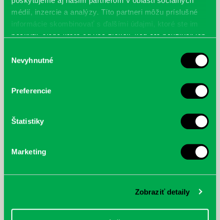
poskytujeme aj našim partnerom v oblasti sociálnych
médií, inzercie a analýzy. Títo partneri môžu príslušné
informácie skombinovať s ďalšími údajmi, ktoré ste im
poskytli, alebo ktoré od vás získali, keď ste používali ich
služby.
Výber
Nevyhnutné
súhlasu
Preferencie
Štatistiky
Marketing
Zobraziť detaily