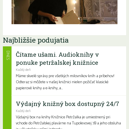
Najbližšie podujatia
Čítame ušami. Audioknihy v
DNES
ponuke petržalskej knižnice
Každý deň
Máme skvelé správy pre všetkých milovníkov kníh a príbehov!
Odteraz si môžete v našej knižnici nielen požičať klasické
papierové knihy a e-knihy, a...
Výdajný knižný box dostupný 24/7
Každý deň
Výdajný box na knihy Knižnice Petržalka je umiestnený pri
vchode do Petržalskej plavárne na Tupolevovej 7B a jeho obsluha