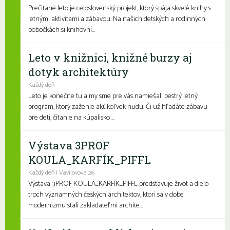
Prečítané leto je celoslovenský projekt, ktorý spája skvelé knihy s
letnými aktivitami a zábavou. Na našich detských a rodinných
pobočkách si knihovní...
Leto v knižnici, knižné burzy aj
dotyk architektúry
Každý deň
Leto je konečne tu a my sme pre vás namiešali pestrý letný
program, ktorý zaženie akúkoľvek nudu. Či už hľadáte zábavu
pre deti, čítanie na kúpalisko ...
Výstava 3PROF
KOULA_KARFÍK_PIFFL
Každý deň | Vavilovova 26
Výstava 3PROF KOULA_KARFÍK_PIFFL predstavuje život a dielo
troch významných českých architektov, ktorí sa v dobe
modernizmu stali zakladateľmi archite...