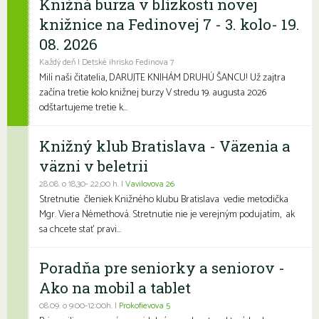
Knižná burza v blízkosti novej
knižnice na Fedinovej 7 - 3. kolo- 19.
08. 2026
Každý deň | Detské ihrisko Fedinova 7
Milí naši čitatelia, DARUJTE KNIHÁM DRUHÚ ŠANCU! Už zajtra
začína tretie kolo knižnej burzy V stredu 19. augusta 2026
odštartujeme tretie k...
Knižný klub Bratislava - Väzenia a
väzni v beletrii
28.08. o 18,30- 22,00 h. |
Vavilovova 26
Stretnutie členiek Knižného klubu Bratislava vedie metodička
Mgr. Viera Némethová. Stretnutie nie je verejným podujatím, ak
sa chcete stať pravi...
Poradňa pre seniorky a seniorov -
Ako na mobil a tablet
08.09. o 9:00-12:00h. |
Prokofievova 5