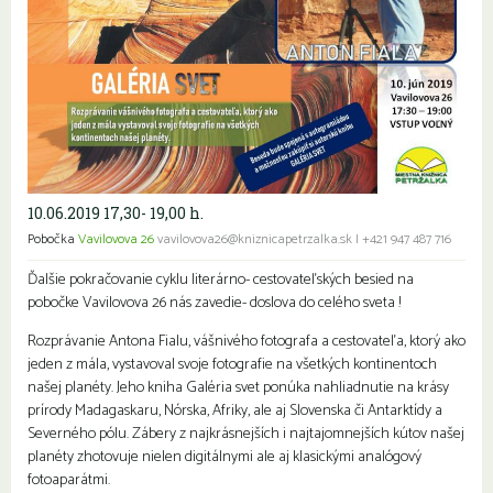
10.06.2019 17,30- 19,00 h.
Pobočka
Vavilovova 26
vavilovova26@kniznicapetrzalka.sk
|
+421 947 487 716
Ďalšie pokračovanie cyklu literárno- cestovateľských besied na
pobočke Vavilovova 26 nás zavedie- doslova do celého sveta !
Rozprávanie Antona Fialu, vášnivého fotografa a cestovateľa, ktorý ako
jeden z mála, vystavoval svoje fotografie na všetkých kontinentoch
našej planéty. Jeho kniha Galéria svet ponúka nahliadnutie na krásy
prírody Madagaskaru, Nórska, Afriky, ale aj Slovenska či Antarktídy a
Severného pólu. Zábery z najkrásnejších i najtajomnejších kútov našej
planéty zhotovuje nielen digitálnymi ale aj klasickými analógový
fotoaparátmi.