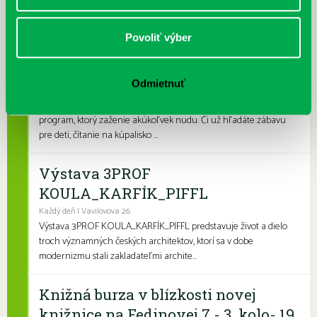
pobočkách si knihovní...
Povoliť výber
Leto v knižnici, knižné burzy aj
dotyk architektúry
Odmietnuť
Každý deň
Leto je konečne tu a my sme pre vás namiešali pestrý letný
program, ktorý zaženie akúkoľvek nudu. Či už hľadáte zábavu
pre deti, čítanie na kúpalisko ...
Výstava 3PROF
KOULA_KARFÍK_PIFFL
Každý deň | Vavilovova 26
Výstava 3PROF KOULA_KARFÍK_PIFFL predstavuje život a dielo
troch významných českých architektov, ktorí sa v dobe
modernizmu stali zakladateľmi archite...
Knižná burza v blízkosti novej
knižnice na Fedinovej 7 - 3. kolo- 19.