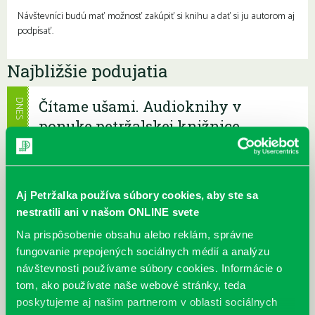
Návštevníci budú mať možnosť zakúpiť si knihu a dať si ju autorom aj
podpísať.
Najbližšie podujatia
Čítame ušami. Audioknihy v
DNES
ponuke petržalskej knižnice
Každý deň
Máme skvelé správy pre všetkých milovníkov kníh a príbehov!
Odteraz si môžete v našej knižnici nielen požičať klasické
papierové knihy a e-knihy, a...
Aj Petržalka používa súbory cookies, aby ste sa
nestratili ani v našom ONLINE svete
Výdajný knižný box dostupný 24/7
Na prispôsobenie obsahu alebo reklám, správne
Každý deň
fungovanie prepojených sociálnych médií a analýzu
Výdajný box na knihy Knižnice Petržalka je umiestnený pri
návštevnosti používame súbory cookies. Informácie o
vchode do Petržalskej plavárne na Tupolevovej 7B a jeho obsluha
tom, ako používate naše webové stránky, teda
je užívateľsky veľmi jednodu...
poskytujeme aj našim partnerom v oblasti sociálnych