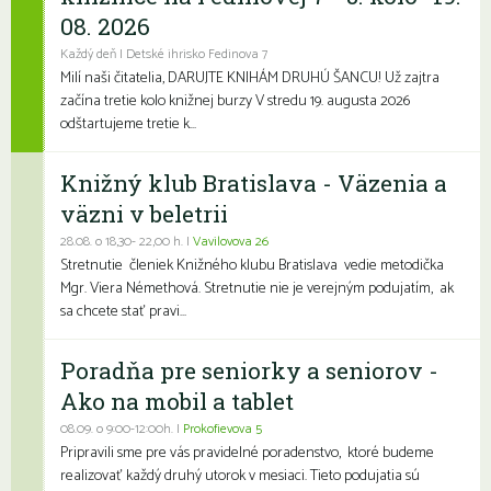
08. 2026
Každý deň | Detské ihrisko Fedinova 7
Milí naši čitatelia, DARUJTE KNIHÁM DRUHÚ ŠANCU! Už zajtra
začína tretie kolo knižnej burzy V stredu 19. augusta 2026
odštartujeme tretie k...
Knižný klub Bratislava - Väzenia a
väzni v beletrii
28.08. o 18,30- 22,00 h. |
Vavilovova 26
Stretnutie členiek Knižného klubu Bratislava vedie metodička
Mgr. Viera Némethová. Stretnutie nie je verejným podujatím, ak
sa chcete stať pravi...
Poradňa pre seniorky a seniorov -
Ako na mobil a tablet
08.09. o 9:00-12:00h. |
Prokofievova 5
Pripravili sme pre vás pravidelné poradenstvo, ktoré budeme
realizovať každý druhý utorok v mesiaci. Tieto podujatia sú