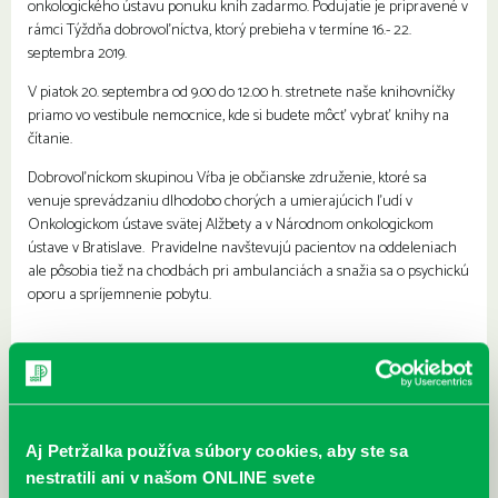
onkologického ústavu ponuku kníh zadarmo. Podujatie je pripravené v
rámci Týždňa dobrovoľníctva, ktorý prebieha v termíne 16.- 22.
septembra 2019.
V piatok 20. septembra od 9.00 do 12.00 h. stretnete naše knihovníčky
priamo vo vestibule nemocnice, kde si budete môcť vybrať knihy na
čítanie.
Dobrovoľníckom skupinou Vŕba je občianske združenie, ktoré sa
venuje sprevádzaniu dlhodobo chorých a umierajúcich ľudí v
Onkologickom ústave svätej Alžbety a v Národnom onkologickom
ústave v Bratislave. Pravidelne navštevujú pacientov na oddeleniach
ale pôsobia tiež na chodbách pri ambulanciách a snažia sa o psychickú
oporu a spríjemnenie pobytu.
Najbližšie podujatia
Čítame ušami. Audioknihy v
DNES
Aj Petržalka používa súbory cookies, aby ste sa
ponuke petržalskej knižnice
nestratili ani v našom ONLINE svete