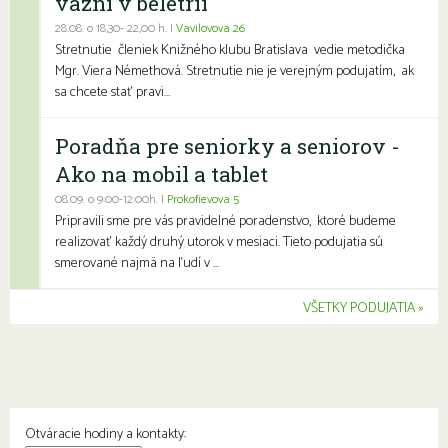
väzni v beletrii
28.08. o 18,30- 22,00 h. |
Vavilovova 26
Stretnutie členiek Knižného klubu Bratislava vedie metodička
Mgr. Viera Némethová. Stretnutie nie je verejným podujatím, ak
sa chcete stať pravi...
Poradňa pre seniorky a seniorov -
Ako na mobil a tablet
08.09. o 9:00-12:00h. |
Prokofievova 5
Pripravili sme pre vás pravidelné poradenstvo, ktoré budeme
realizovať každý druhý utorok v mesiaci. Tieto podujatia sú
smerované najmä na ľudí v ...
VŠETKY PODUJATIA
Otváracie hodiny a kontakty: