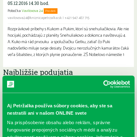
05.12.2016 14.30 hod.
Pobočka
Vavilovova 24
Pre deti
vavilovova24@kniznicapetrzalka.sk
|
+421 947 487 715
Rozprávkové príbehy s Kukom a Pukim, ktorí sú snehuliačikovia. Ale nie
hocijakí, pochádzajú z planéty Snehuliakovo a dokonca navštevujú 4.
A. Kuko má rád prvouku a spolužiačku Getku, zatiaľ čo Puki
nadovšetko miluje svoje desiaty. Dvojicu nerozlučných kamarátov čaká
veľa šibalstiev, z ktorých plynie ponaučenie. ZŠ Nobelovo námestie 1
Najbližšie podujatia
Čítame ušami. Audioknihy v
DNES
ponuke petržalskej knižnice
Každý deň
Aj Petržalka používa súbory cookies, aby ste sa
Máme skvelé správy pre všetkých milovníkov kníh a príbehov!
nestratili ani v našom ONLINE svete
Odteraz si môžete v našej knižnici nielen požičať klasické
papierové knihy a e-knihy, a...
Na prispôsobenie obsahu alebo reklám, správne
fungovanie prepojených sociálnych médií a analýzu