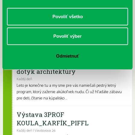
podvečerných hodinách, keď býva na...
Povoliť všetko
Prečítané leto v petržalskej knižnici
Každý deň |
Furdekova 1
,
Turnianska 10
,
Vavilovova 24
,
Vyšehradská 27
Prečítané leto je celoslovenský projekt, ktorý spája skvelé knihy s
Povoliť výber
letnými aktivitami a zábavou. Na našich detských a rodinných
pobočkách si knihovní...
Odmietnuť
Leto v knižnici, knižné burzy aj
dotyk architektúry
Každý deň
Leto je konečne tu a my sme pre vás namiešali pestrý letný
program, ktorý zaženie akúkoľvek nudu. Či už hľadáte zábavu
pre deti, čítanie na kúpalisko ...
Výstava 3PROF
KOULA_KARFÍK_PIFFL
Každý deň | Vavilovova 26