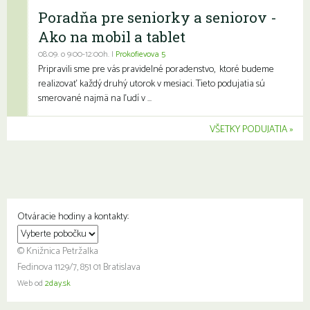
Poradňa pre seniorky a seniorov -
Ako na mobil a tablet
08.09. o 9:00-12:00h. |
Prokofievova 5
Pripravili sme pre vás pravidelné poradenstvo, ktoré budeme
realizovať každý druhý utorok v mesiaci. Tieto podujatia sú
smerované najmä na ľudí v ...
VŠETKY PODUJATIA
Otváracie hodiny a kontakty:
© Knižnica Petržalka
Fedinova 1129/7, 851 01 Bratislava
Web od
2day.sk