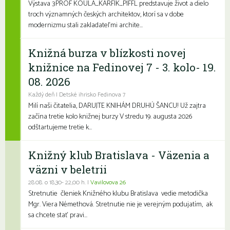
Výstava 3PROF KOULA_KARFÍK_PIFFL predstavuje život a dielo
troch významných českých architektov, ktorí sa v dobe
modernizmu stali zakladateľmi archite...
Knižná burza v blízkosti novej
knižnice na Fedinovej 7 - 3. kolo- 19.
08. 2026
Každý deň | Detské ihrisko Fedinova 7
Milí naši čitatelia, DARUJTE KNIHÁM DRUHÚ ŠANCU! Už zajtra
začína tretie kolo knižnej burzy V stredu 19. augusta 2026
odštartujeme tretie k...
Knižný klub Bratislava - Väzenia a
väzni v beletrii
28.08. o 18,30- 22,00 h. |
Vavilovova 26
Stretnutie členiek Knižného klubu Bratislava vedie metodička
Mgr. Viera Némethová. Stretnutie nie je verejným podujatím, ak
sa chcete stať pravi...