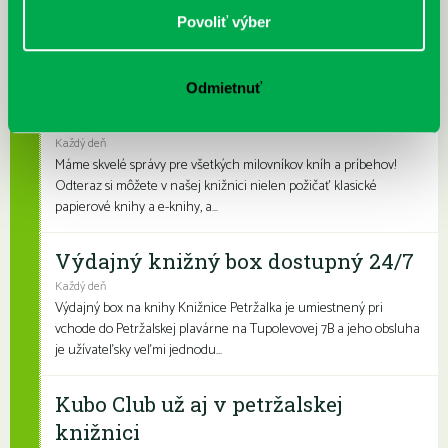
Povoliť výber
Najbližšie podujatia
Čítame ušami. Audioknihy v
DNES
Odmietnuť
ponuke petržalskej knižnice
Každý deň
Máme skvelé správy pre všetkých milovníkov kníh a príbehov!
Odteraz si môžete v našej knižnici nielen požičať klasické
papierové knihy a e-knihy, a...
Výdajný knižný box dostupný 24/7
Každý deň
Výdajný box na knihy Knižnice Petržalka je umiestnený pri
vchode do Petržalskej plavárne na Tupolevovej 7B a jeho obsluha
je užívateľsky veľmi jednodu...
Kubo Club už aj v petržalskej
knižnici