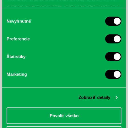
poskytli, alebo ktoré od vás získali, keď ste používali ich
služby.
Výber
Nevyhnutné
súhlasu
Preferencie
Štatistiky
Marketing
Zobraziť detaily
Povoliť všetko