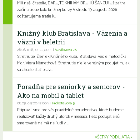
Milí naši čitatelia, DARUJTE KNIHÁM DRUHÚ ŠANCU! Už zajtra
začína tretie kolo knižnej burzy V stredu 19. augusta 2026
odštartujeme tretie k...
Knižný klub Bratislava - Väzenia a
väzni v beletrii
28.08. o 18,30- 22,00 h. |
Vavilovova 26
Stretnutie členiek Knižného klubu Bratislava vedie metodička
Mgr. Viera Némethová. Stretnutie nie je verejným podujatím, ak
sa chcete stať pravi...
Poradňa pre seniorky a seniorov -
Ako na mobil a tablet
08.09. o 9:00-12:00h. |
Prokofievova 5
Pripravili sme pre vás pravidelné poradenstvo, ktoré budeme
realizovať každý druhý utorok v mesiaci. Tieto podujatia sú
smerované najmä na ľudí v ...
VŠETKY PODUJATIA