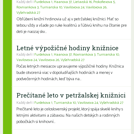
Každý deň |
Furdekova 1
,
Haanova 37
,
Lietavská 16
,
Prokofievova 5
,
Rovniankova 3
,
Turnianska 10
,
Vavilovova 24
,
Vavilovova 26
,
Vyšehradská 27
Obľúbení knižní hrdinovia už aj v petržalskej knižnici. Mať so
sebou vždy a všade po ruke kvalitnú a ľúbivú knihu na čítanie pre
deti je naozaj skv...
Letné výpožičné hodiny knižnice
Každý deň |
Furdekova 1
,
Haanova 37
,
Rovniankova 3
,
Turnianska 10
,
Vavilovova 24
,
Vavilovova 26
,
Vyšehradská 27
Počas letných mesiacov upravujeme výpožičné hodiny. Knižnica
bude otvorená viac v dopoludňajších hodinách a menej v
podvečerných hodinách, keď býva na...
Prečítané leto v petržalskej knižnici
Každý deň |
Furdekova 1
,
Turnianska 10
,
Vavilovova 24
,
Vyšehradská 27
Prečítané leto je celoslovenský projekt, ktorý spája skvelé knihy s
letnými aktivitami a zábavou. Na našich detských a rodinných
pobočkách si knihovní...