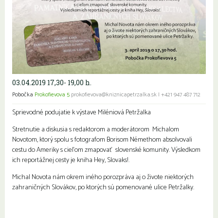
03.04.2019 17,30- 19,00 h.
Pobočka
Prokofievova 5
prokofievova@kniznicapetrzalka.sk
|
+421 947 487 712
Sprievodné podujatie k výstave Miléniová Petržalka
Stretnutie a diskusia s redaktorom a moderátorom Michalom
Novotom, ktorý spolu s fotografom Borisom Némethom absolvovali
cestu do Ameriky s cieľom zmapovať slovenské komunity. Výsledkom
ich reportážnej cesty je kniha Hey, Slovaks!.
Michal Novota nám okrem iného porozpráva aj o živote niektorých
zahraničných Slovákov, po ktorých sú pomenované ulice Petržalky.