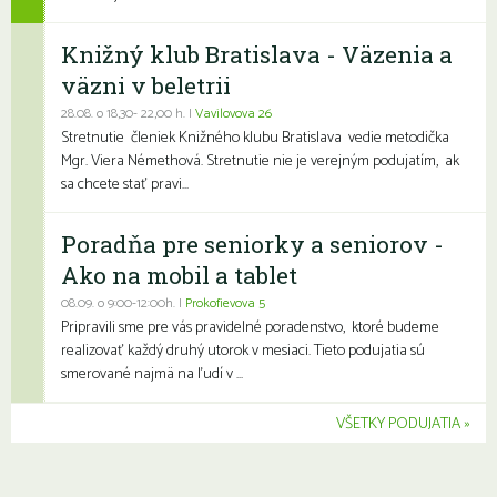
Knižný klub Bratislava - Väzenia a
väzni v beletrii
28.08. o 18,30- 22,00 h. |
Vavilovova 26
Stretnutie členiek Knižného klubu Bratislava vedie metodička
Mgr. Viera Némethová. Stretnutie nie je verejným podujatím, ak
sa chcete stať pravi...
Poradňa pre seniorky a seniorov -
Ako na mobil a tablet
08.09. o 9:00-12:00h. |
Prokofievova 5
Pripravili sme pre vás pravidelné poradenstvo, ktoré budeme
realizovať každý druhý utorok v mesiaci. Tieto podujatia sú
smerované najmä na ľudí v ...
VŠETKY PODUJATIA