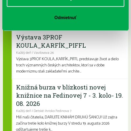
Každý deň
Leto je konečne tu a my sme pre vás namiešali pestrý letný
program, ktorý zaženie akúkoľvek nudu. Či už hľadáte zábavu
Odmietnuť
pre deti, čítanie na kúpalisko ...
Výstava 3PROF
KOULA_KARFÍK_PIFFL
Každý deň | Vavilovova 26
Výstava 3PROF KOULA_KARFÍK_PIFFL predstavuje život a dielo
troch významných českých architektov, ktorí sa v dobe
modernizmu stali zakladateľmi archite...
Knižná burza v blízkosti novej
knižnice na Fedinovej 7 - 3. kolo- 19.
08. 2026
Každý deň | Detské ihrisko Fedinova 7
Milí naši čitatelia, DARUJTE KNIHÁM DRUHÚ ŠANCU! Už zajtra
začína tretie kolo knižnej burzy V stredu 19. augusta 2026
odštartujeme tretie k...