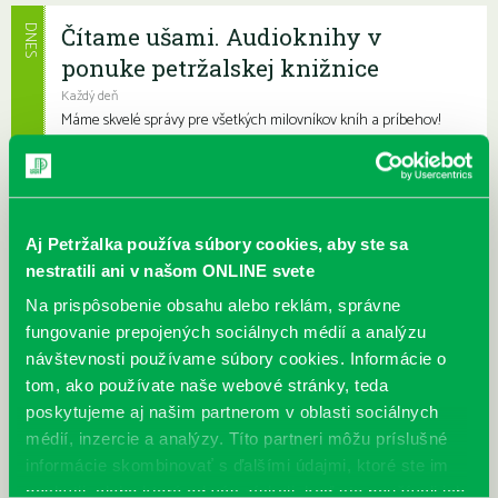
Čítame ušami. Audioknihy v
DNES
ponuke petržalskej knižnice
Každý deň
Máme skvelé správy pre všetkých milovníkov kníh a príbehov!
Odteraz si môžete v našej knižnici nielen požičať klasické
papierové knihy a e-knihy, a...
Výdajný knižný box dostupný 24/7
Aj Petržalka používa súbory cookies, aby ste sa
Každý deň
nestratili ani v našom ONLINE svete
Výdajný box na knihy Knižnice Petržalka je umiestnený pri
vchode do Petržalskej plavárne na Tupolevovej 7B a jeho obsluha
Na prispôsobenie obsahu alebo reklám, správne
je užívateľsky veľmi jednodu...
fungovanie prepojených sociálnych médií a analýzu
návštevnosti používame súbory cookies. Informácie o
Kubo Club už aj v petržalskej
tom, ako používate naše webové stránky, teda
knižnici
poskytujeme aj našim partnerom v oblasti sociálnych
médií, inzercie a analýzy. Títo partneri môžu príslušné
Každý deň |
Furdekova 1
,
Haanova 37
,
Lietavská 16
,
Prokofievova 5
,
Rovniankova 3
,
Turnianska 10
,
Vavilovova 24
,
Vavilovova 26
,
informácie skombinovať s ďalšími údajmi, ktoré ste im
Vyšehradská 27
poskytli, alebo ktoré od vás získali, keď ste používali ich