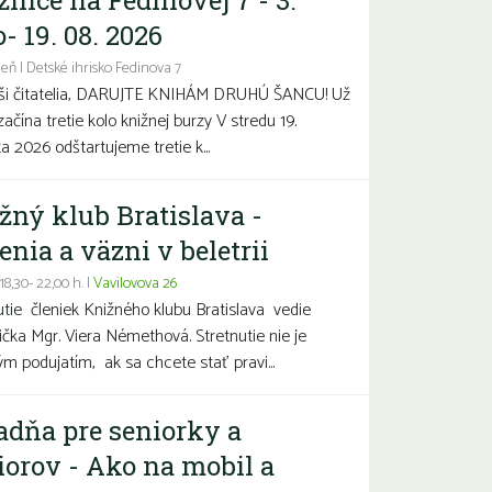
žnice na Fedinovej 7 - 3.
- 19. 08. 2026
eň | Detské ihrisko Fedinova 7
aši čitatelia, DARUJTE KNIHÁM DRUHÚ ŠANCU! Už
začína tretie kolo knižnej burzy V stredu 19.
a 2026 odštartujeme tretie k...
žný klub Bratislava -
enia a väzni v beletrii
 18,30- 22,00 h. |
Vavilovova 26
utie členiek Knižného klubu Bratislava vedie
čka Mgr. Viera Némethová. Stretnutie nie je
ým podujatím, ak sa chcete stať pravi...
adňa pre seniorky a
iorov - Ako na mobil a