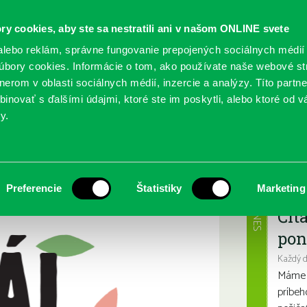
ry cookies, aby ste sa nestratili ani v našom ONLINE svete
lebo reklám, správne fungovanie prepojených sociálnych médií
bory cookies. Informácie o tom, ako používate naše webové st
erom v oblasti sociálnych médií, inzercie a analýzy. Títo partn
GY
SLUŽBY
PODUJATIA
POBOČKY
O KNIŽ
inovať s ďalšími údajmi, ktoré ste im poskytli, alebo ktoré od vá
y.
Najbl
Preferencie
Štatistiky
Marketing
DNES
Čít
pon
Každý 
Máme s
príbeh