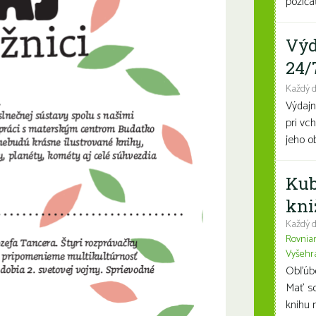
požičať
Výd
24/
Každý 
Výdajn
pri vc
jeho o
Kub
kni
Každý d
Rovnia
Vyšehr
Obľúben
Mať so
knihu n