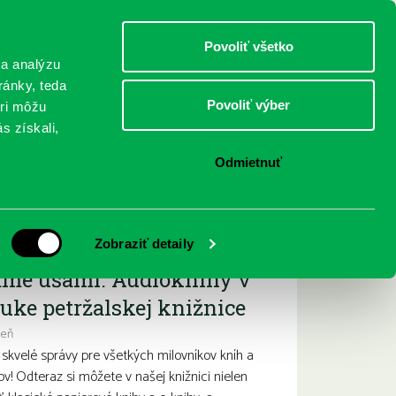
DETI
MLÁDEŽ
DOSPELÍ
Povoliť všetko
 a analýzu
ránky, teda
Povoliť výber
eri môžu
NICI
FEDINOVA
KONTAKTY
s získali,
Odmietnuť
ižšie podujatia
Zobraziť detaily
ame ušami. Audioknihy v
uke petržalskej knižnice
deň
kvelé správy pre všetkých milovníkov kníh a
ov! Odteraz si môžete v našej knižnici nielen