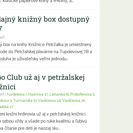
 klasické papierové knihy a e-knihy, a...
ajný knižný box dostupný
7
deň
ý box na knihy Knižnice Petržalka je umiestnený
hode do Petržalskej plavárne na Tupolevovej 7B a
bsluha je užívateľsky veľmi jednodu...
o Club už aj v petržalskej
žnici
eň |
Furdekova 1
,
Haanova 37
,
Lietavská 16
,
Prokofievova 5
,
nkova 3
,
Turnianska 10
,
Vavilovova 24
,
Vavilovova 26
,
adská 27
í knižní hrdinovia už aj v petržalskej knižnici.
 sebou vždy a všade po ruke kvalitnú a ľúbivú
a čítanie pre deti je naozaj skv...