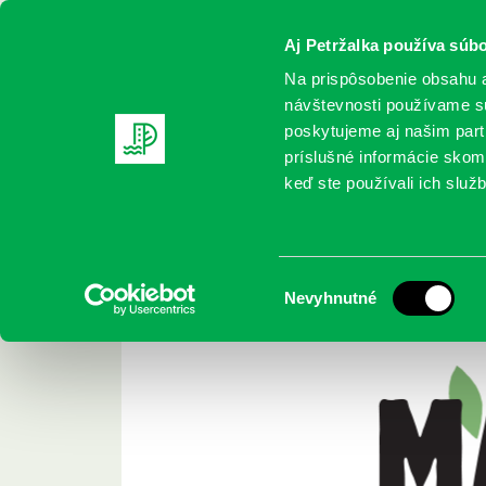
Aj Petržalka používa súbo
Na prispôsobenie obsahu a
návštevnosti používame sú
poskytujeme aj našim partn
REGISTRUJTE SA
ONLINE KATALÓ
príslušné informácie skomb
keď ste používali ich služb
Domov
Podujatia
Máj v knižnici
Máj v knižnici
Výber
Nevyhnutné
súhlasu