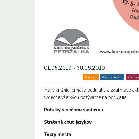
01.05.2019 - 30.05.2019
Komunitné stretnutia
Pre deti
Pre dospelých
Pre ml
Máj v knižnici prináša podujatia a zaujímavé akt
Srdečne všetkých pozývame na podujatia:
Potulky slnečnou sústavou
Stratená chuť jazykov
Tvory mesta