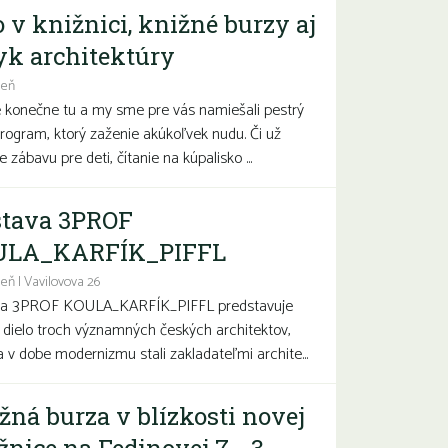
o v knižnici, knižné burzy aj
yk architektúry
deň
e konečne tu a my sme pre vás namiešali pestrý
program, ktorý zaženie akúkoľvek nudu. Či už
 zábavu pre deti, čítanie na kúpalisko ...
tava 3PROF
ULA_KARFÍK_PIFFL
eň | Vavilovova 26
va 3PROF KOULA_KARFÍK_PIFFL predstavuje
a dielo troch významných českých architektov,
sa v dobe modernizmu stali zakladateľmi archite...
žná burza v blízkosti novej