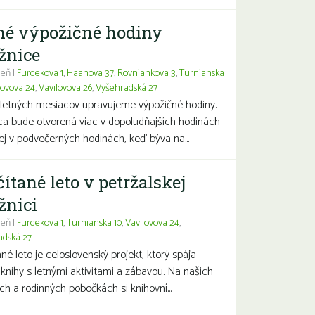
né výpožičné hodiny
žnice
eň |
Furdekova 1
,
Haanova 37
,
Rovniankova 3
,
Turnianska
lovova 24
,
Vavilovova 26
,
Vyšehradská 27
letných mesiacov upravujeme výpožičné hodiny.
ca bude otvorená viac v dopoludňajších hodinách
j v podvečerných hodinách, keď býva na...
čítané leto v petržalskej
žnici
eň |
Furdekova 1
,
Turnianska 10
,
Vavilovova 24
,
adská 27
ané leto je celoslovenský projekt, ktorý spája
 knihy s letnými aktivitami a zábavou. Na našich
ch a rodinných pobočkách si knihovní...