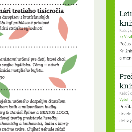
Let
kni
Každý d
10
,
Vavi
Počas 
Knižni
a mene
Pre
kni
Každý d
Vyšehr
Prečít
skvelé
detský