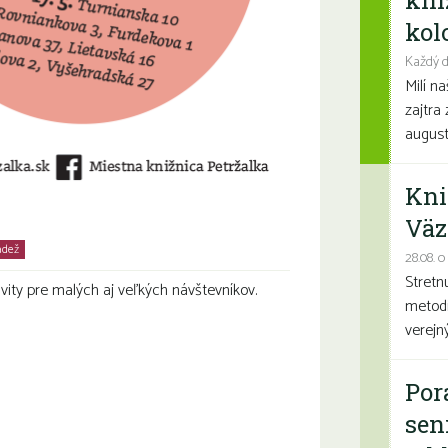
kni
kolo
Každý d
Milí n
zajtra 
august
Kni
Väz
ádež
Rodiny s deťmi
Seniori
28.08. o
Stretn
ivity pre malých aj veľkých návštevníkov.
metodi
verejn
Por
sen