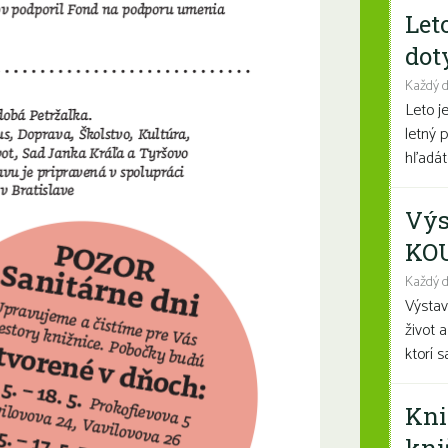
Let
dot
Každý 
Leto j
letný 
hľadáte
Výs
KO
Každý d
Výsta
život 
ktorí 
Kni