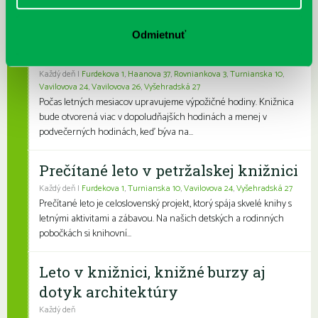
sebou vždy a všade po ruke kvalitnú a ľúbivú knihu na čítanie pre
deti je naozaj skv...
Odmietnuť
Letné výpožičné hodiny knižnice
Každý deň |
Furdekova 1
,
Haanova 37
,
Rovniankova 3
,
Turnianska 10
,
Vavilovova 24
,
Vavilovova 26
,
Vyšehradská 27
Počas letných mesiacov upravujeme výpožičné hodiny. Knižnica
bude otvorená viac v dopoludňajších hodinách a menej v
podvečerných hodinách, keď býva na...
Prečítané leto v petržalskej knižnici
Každý deň |
Furdekova 1
,
Turnianska 10
,
Vavilovova 24
,
Vyšehradská 27
Prečítané leto je celoslovenský projekt, ktorý spája skvelé knihy s
letnými aktivitami a zábavou. Na našich detských a rodinných
pobočkách si knihovní...
Leto v knižnici, knižné burzy aj
dotyk architektúry
Každý deň