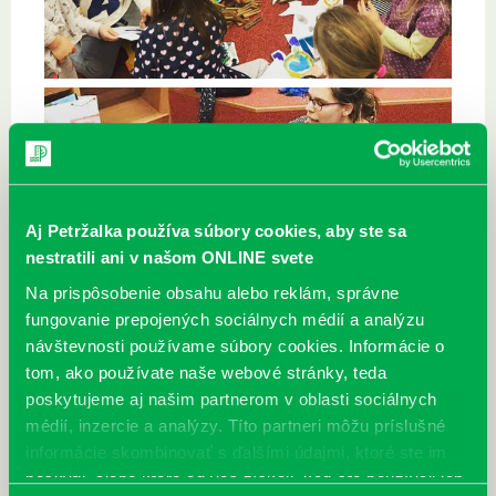
Aj Petržalka používa súbory cookies, aby ste sa
nestratili ani v našom ONLINE svete
Na prispôsobenie obsahu alebo reklám, správne
fungovanie prepojených sociálnych médií a analýzu
návštevnosti používame súbory cookies. Informácie o
tom, ako používate naše webové stránky, teda
poskytujeme aj našim partnerom v oblasti sociálnych
médií, inzercie a analýzy. Títo partneri môžu príslušné
Najbližšie podujatia
informácie skombinovať s ďalšími údajmi, ktoré ste im
poskytli, alebo ktoré od vás získali, keď ste používali ich