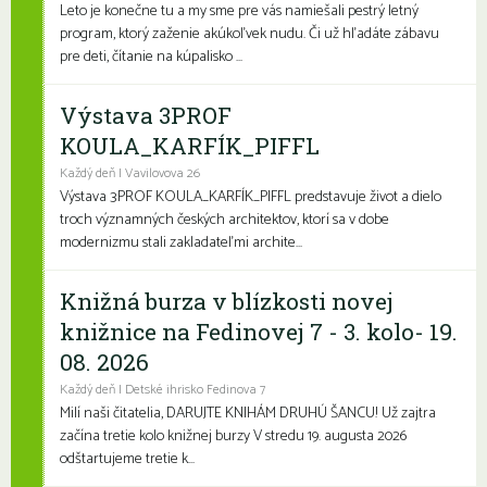
Leto je konečne tu a my sme pre vás namiešali pestrý letný
program, ktorý zaženie akúkoľvek nudu. Či už hľadáte zábavu
pre deti, čítanie na kúpalisko ...
Výstava 3PROF
KOULA_KARFÍK_PIFFL
Každý deň | Vavilovova 26
Výstava 3PROF KOULA_KARFÍK_PIFFL predstavuje život a dielo
troch významných českých architektov, ktorí sa v dobe
modernizmu stali zakladateľmi archite...
Knižná burza v blízkosti novej
knižnice na Fedinovej 7 - 3. kolo- 19.
08. 2026
Každý deň | Detské ihrisko Fedinova 7
Milí naši čitatelia, DARUJTE KNIHÁM DRUHÚ ŠANCU! Už zajtra
začína tretie kolo knižnej burzy V stredu 19. augusta 2026
odštartujeme tretie k...