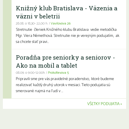
Knižný klub Bratislava - Väzenia a
väzni v beletrii
28.08. o 18,30- 22,00 h. |
Vavilovova 26
Stretnutie členiek Knižného klubu Bratislava vedie metodička
Mgr. Viera Némethová. Stretnutie nie je verejným podujatím, ak
sa chcete stať pravi...
Poradňa pre seniorky a seniorov -
Ako na mobil a tablet
08.09. o 9:00-12:00h. |
Prokofievova 5
Pripravili sme pre vás pravidelné poradenstvo, ktoré budeme
realizovať každý druhý utorok v mesiaci. Tieto podujatia sú
smerované najmä na ľudí v ...
VŠETKY PODUJATIA