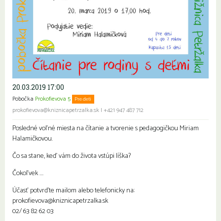
20.03.2019 17:00
Pobočka
Prokofievova 5
Pre deti
prokofievova@kniznicapetrzalka.sk
|
+421 947 487 712
Posledné voľné miesta na čítanie a tvorenie s pedagogičkou Miriam
Halamičkovou.
Čo sa stane, keď vám do života vstúpi líška?
Čokoľvek ….
Účasť potvrďte mailom alebo telefonicky na:
prokofievova@kniznicapetrzalka.sk
02/ 63 82 62 03