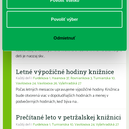
Povoliť všetko
Kubo Club už aj v petržalskej
Povoliť výber
knižnici
Každý deň |
Furdekova 1
,
Haanova 37
,
Lietavská 16
,
Prokofievova 5
,
Rovniankova 3
,
Turnianska 10
,
Vavilovova 24
,
Vavilovova 26
,
Vyšehradská 27
Odmietnuť
Obľúbení knižní hrdinovia už aj v petržalskej knižnici. Mať so
sebou vždy a všade po ruke kvalitnú a ľúbivú knihu na čítanie pre
deti je naozaj skv...
Letné výpožičné hodiny knižnice
Každý deň |
Furdekova 1
,
Haanova 37
,
Rovniankova 3
,
Turnianska 10
,
Vavilovova 24
,
Vavilovova 26
,
Vyšehradská 27
Počas letných mesiacov upravujeme výpožičné hodiny. Knižnica
bude otvorená viac v dopoludňajších hodinách a menej v
podvečerných hodinách, keď býva na...
Prečítané leto v petržalskej knižnici
Každý deň |
Furdekova 1
,
Turnianska 10
,
Vavilovova 24
,
Vyšehradská 27