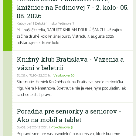
knižnice na Fedinovej 7 - 2. kolo- 05.
08. 2026
Každý deň | Detské ihrisko Fedinova 7
Milí naši čitatelia, DARUJTE KNIHÁM DRUHÚ ŠANCU! Už zajtra
začína druhé kolo knižnej burzy V stredu 5. augusta 2026
odštartujeme druhé kolo...
Knižný klub Bratislava - Väzenia a
väzni v beletrii
28.08. o 18,30- 22,00 h. |
Vavilovova 26
Stretnutie členiek Knižného klubu Bratislava vedie metodička
Mgr. Viera Némethová. Stretnutie nie je verejným podujatím, ak
sa chcete stať pravi...
Poradňa pre seniorky a seniorov -
Ako na mobil a tablet
08.09. o 9:00-12:00h. |
Prokofievova 5
Pripravili sme pre vás pravidelné poradenstvo, ktoré budeme