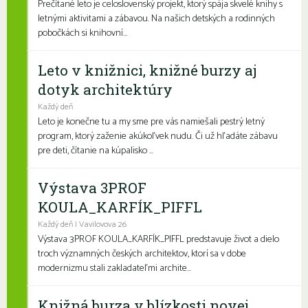
Prečítané leto je celoslovenský projekt, ktorý spája skvelé knihy s
letnými aktivitami a zábavou. Na našich detských a rodinných
pobočkách si knihovní...
Leto v knižnici, knižné burzy aj
dotyk architektúry
Každý deň
Leto je konečne tu a my sme pre vás namiešali pestrý letný
program, ktorý zaženie akúkoľvek nudu. Či už hľadáte zábavu
pre deti, čítanie na kúpalisko ...
Výstava 3PROF
KOULA_KARFÍK_PIFFL
Každý deň | Vavilovova 26
Výstava 3PROF KOULA_KARFÍK_PIFFL predstavuje život a dielo
troch významných českých architektov, ktorí sa v dobe
modernizmu stali zakladateľmi archite...
Knižná burza v blízkosti novej