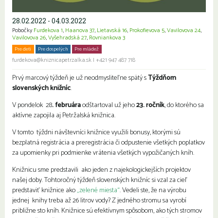
28.02.2022 - 04.03.2022
Pobočky
Furdekova 1
,
Haanova 37
,
Lietavská 16
,
Prokofievova 5
,
Vavilovova 24
,
Vavilovova 26
,
Vyšehradská 27
,
Rovniankova 3
Pre deti
Pre dospelých
Pre mládež
Seniori
furdekova@kniznicapetrzalka.sk
|
+421 947 487 718
Prvý marcový týždeň je už neodmysliteľne spätý s
Týždňom
slovenských knižníc
.
V pondelok 28
. februára
odštartoval už jeho
23. ročník
, do ktorého sa
aktívne zapojila aj Petržalská knižnica.
V tomto týždni návštevníci knižnice využili bonusy, ktorými sú
bezplatná registrácia a preregistrácia či odpustenie všetkých poplatkov
za upomienky pri podmienke vrátenia všetkých vypožičaných kníh.
Knižnicu sme predstavili ako jeden z najekologickejších projektov
našej doby. Tohtoročný týždeň slovenských knižníc si vzal za cieľ
predstaviť knižnice ako
„zelené miesta“
. Vedeli ste, že na výrobu
jednej knihy treba až 26 litrov vody? Z jedného stromu sa vyrobí
približne sto kníh. Knižnice sú efektívnym spôsobom, ako tých stromov