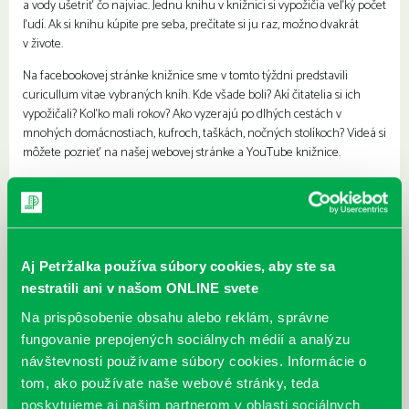
a vody ušetriť čo najviac. Jednu knihu v knižnici si vypožičia veľký počet
ľudí. Ak si knihu kúpite pre seba, prečítate si ju raz, možno dvakrát
v živote.
Na facebookovej stránke knižnice sme v tomto týždni predstavili
curicullum vitae vybraných kníh. Kde všade boli? Akí čitatelia si ich
vypožičali? Koľko mali rokov? Ako vyzerajú po dlhých cestách v
mnohých domácnostiach, kufroch, taškách, nočných stolíkoch? Videá si
môžete pozrieť na našej webovej stránke a YouTube knižnice.
Petržalská knižnica je zelená knižnica.
Aj Petržalka používa súbory cookies, aby ste sa
nestratili ani v našom ONLINE svete
Na prispôsobenie obsahu alebo reklám, správne
fungovanie prepojených sociálnych médií a analýzu
návštevnosti používame súbory cookies. Informácie o
tom, ako používate naše webové stránky, teda
poskytujeme aj našim partnerom v oblasti sociálnych