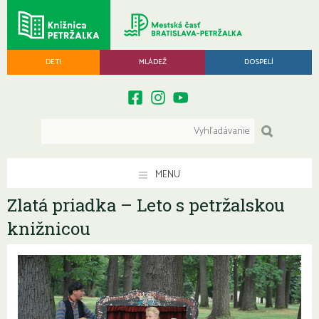
DETI
MLÁDEŽ
DOSPELÍ
MENU
Zlatá priadka – Leto s petržalskou
knižnicou