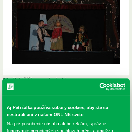
Najbližšie podujatia
Čítame ušami. Audioknihy v
DNES
ponuke petržalskej knižnice
Aj Petržalka používa súbory cookies, aby ste sa
Každý deň
nestratili ani v našom ONLINE svete
Máme skvelé správy pre všetkých milovníkov kníh a príbehov!
Odteraz si môžete v našej knižnici nielen požičať klasické
Na prispôsobenie obsahu alebo reklám, správne
papierové knihy a e-knihy, a...
fungovanie prepojených sociálnych médií a analýzu