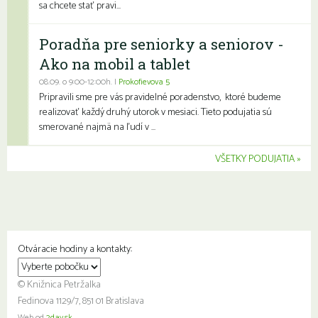
sa chcete stať pravi...
Poradňa pre seniorky a seniorov -
Ako na mobil a tablet
08.09. o 9:00-12:00h. |
Prokofievova 5
Pripravili sme pre vás pravidelné poradenstvo, ktoré budeme
realizovať každý druhý utorok v mesiaci. Tieto podujatia sú
smerované najmä na ľudí v ...
VŠETKY PODUJATIA
Otváracie hodiny a kontakty:
© Knižnica Petržalka
Fedinova 1129/7, 851 01 Bratislava
Web od
2day.sk