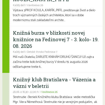
Každý deň | Vavilovova 26
Výstava 3PROF KOULA_KARFÍK_PIFFL predstavuje život a dielo
troch významných českých architektov, ktorí sa v dobe
modernizmu stali zakladateľmi archite...
Knižná burza v blízkosti novej
knižnice na Fedinovej 7 - 3. kolo- 19.
08. 2026
Každý deň | Detské ihrisko Fedinova 7
Milí naši čitatelia, DARUJTE KNIHÁM DRUHÚ ŠANCU! Už zajtra
začína tretie kolo knižnej burzy V stredu 19. augusta 2026
odštartujeme tretie k...
Knižný klub Bratislava - Väzenia a
väzni v beletrii
28.08. o 18,30- 22,00 h. |
Vavilovova 26
Stretnutie členiek Knižného klubu Bratislava vedie metodička
Mgr. Viera Némethová. Stretnutie nie je verejným podujatím, ak