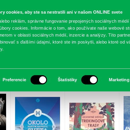
ry cookies, aby ste sa nestratili ani v našom ONLINE svete
lebo reklám, správne fungovanie prepojených sociálnych médií
bory cookies. Informácie o tom, ako používate naše webové st
erom v oblasti sociálnych médií, inzercie a analýzy. Títo partn
GY
SLUŽBY
PODUJATIA
POBOČKY
O KNIŽ
inovať s ďalšími údajmi, ktoré ste im poskytli, alebo ktoré od vá
y.
tember 2023
Preferencie
Štatistiky
Marketing