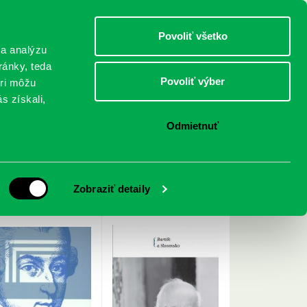
DETI
MLÁDEŽ
DOSPELÍ
Povoliť všetko
 a analýzu
ránky, teda
Povoliť výber
eri môžu
NICI
FEDINOVA
KONTAKTY
s získali,
Odmietnuť
< Späť
Zobraziť detaily