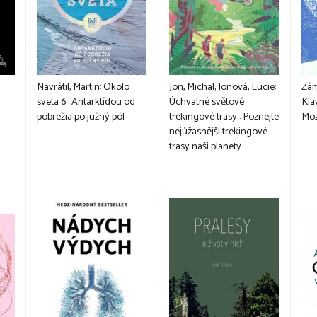
Navrátil, Martin: Okolo
Jon, Michal; Jonová, Lucie:
Zám
sveta 6 : Antarktídou od
Úchvatné světové
Kla
 –
pobrežia po južný pól
trekingové trasy : Poznejte
Moz
i
nejúžasnější trekingové
trasy naší planety