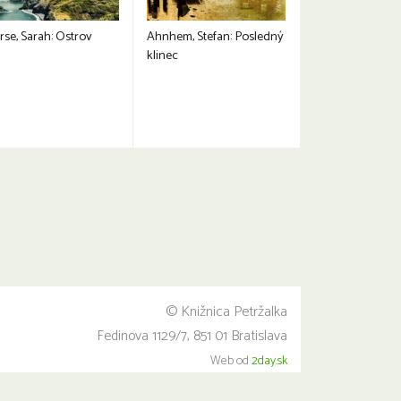
rse, Sarah: Ostrov
Ahnhem, Stefan: Posledný
klinec
© Knižnica Petržalka
Fedinova 1129/7, 851 01 Bratislava
Web od
2day.sk