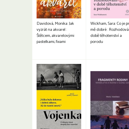
Davidová, Monika: Jak
Wickham, Sara: Co je p
vyzrát na akvarel :
mě dobré : Rozhodová
Štětcem, akvarelovými
době těhotenství a
pastelkami, fixami
porodu