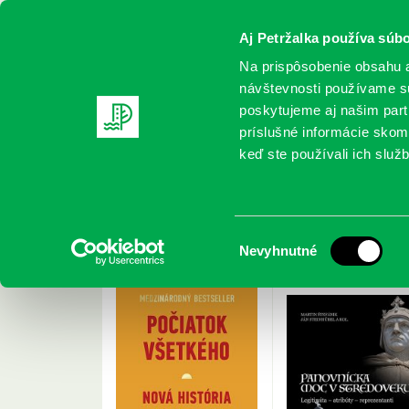
Aj Petržalka používa súbo
Na prispôsobenie obsahu a
návštevnosti používame sú
poskytujeme aj našim partn
REGISTRUJTE SA
ONLINE KATALÓ
príslušné informácie skomb
keď ste používali ich služb
Domov
Nové knihy
09/2023
Nové knihy pre sep
Výber
Nevyhnutné
súhlasu