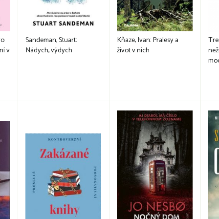
ro
Sandeman, Stuart:
Kňaze, Ivan: Pralesy a
Tre
ní v
Nádych, výdych
život v nich
než
mod