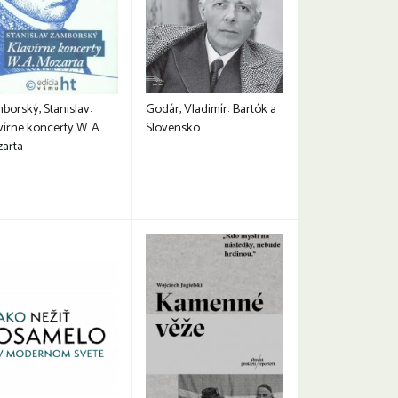
borský, Stanislav:
Godár, Vladimír: Bartók a
vírne koncerty W. A.
Slovensko
arta