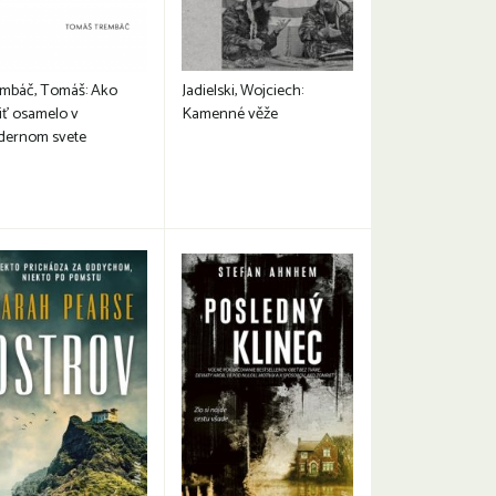
mbáč, Tomáš: Ako
Jadielski, Wojciech:
iť osamelo v
Kamenné věže
ernom svete