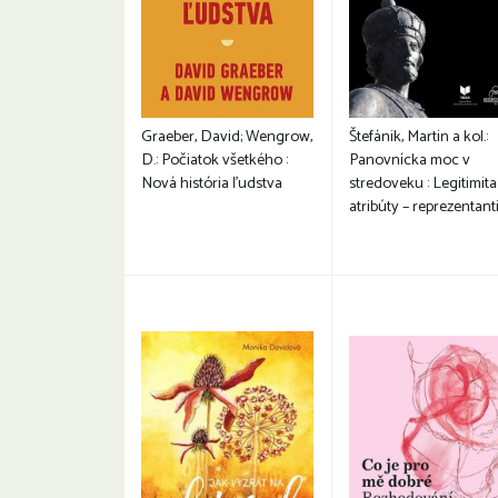
Graeber, David; Wengrow,
Štefánik, Martin a kol.:
D.: Počiatok všetkého :
Panovnícka moc v
Nová história ľudstva
stredoveku : Legitimita
atribúty – reprezentant