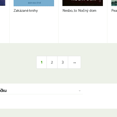
Zakázané knihy
Nesbo, Jo: Nočný dom
Pea
1
2
3
→
očku