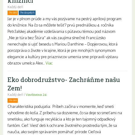
knižnici
Každý deň
Pre deti
Pre dospelých
Rodiny s deťmi
Jar je v plnom prúde a my vás pozývame na pestrý aprílový program
do knižnice. Na čo sa môžete tešiť? prvú prednáškou 4. ročníka
Petržalskej akadémie vzdelávania s pútavou témou pod názvom
„Nie je túra bez Štúra“ ak vás zaujíma slnečné Francúzsko
nenechajte si ujsť besedu s Mariou Danthine – Dopjerovou, ktorá
porozpráva o živote v krajine, ktorá je pre mnohých synonymom
elegancie a kultúry pre priaznivcov umenia sme pripravili výstavu
obrazov umelca Alex...
Viac
Eko dobrodružstvo- Zachráňme našu
Zem!
Každý deň |
Vavilovova 24
Pre deti
Charakteristika podujatia: Príbeh začína v momente, keď smeti
vyhodíme do koša. Z príbehu sa dozvieme, čo sa deje so smeťami na
smetisku, ako funguje recyklácia a kto je ten tajomný odpadkový
fantóm. Cieľ: Viesť deti k ochrane životného prostredia tým, že sa
naučia, ako svojím správaním pomáhať prírode Cieľová