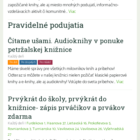
zapožičané knihy, ale aj miesto mnohých podujatí, informačno-
vzdelávacích aktivít či komunitné...
Viac
Pravidelné podujatia
Čítame ušami. Audioknihy v ponuke
petržalskej knižnice
Každý deň
Pre deti
Pre dospelých
Pre mládež
Rodiny s deťmi
Seniori
Znevýhodnení
Máme skvelé správy pre všetkých milovníkov kníh a príbehov!
Odteraz si môžete v našej knižnici nielen požičať klasické papierové
knihy a e-knihy, ale aj audioknihy! Vstúpte do sveta príbehov...
Viac
Prvýkrát do školy, prvýkrát do
knižnice- zápis prváčikov a prvákov
zdarma
Každý deň |
Furdekova 1
,
Haanova 37
,
Lietavská 16
,
Prokofievova 5
,
Rovniankova 3
,
Turnianska 10
,
Vavilovova 24
,
Vavilovova 26
,
Vyšehradská
27