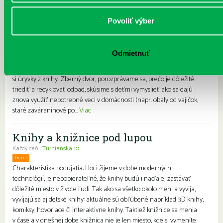
Zberný dvor
Každý deň |
Prokofievova 5
Povoliť výber
Pre deti
Charakteristika: Podujatie inšpirované knihou Branislava Jobusa.
Príbeh začína v momente, keď smeti vyhodíme do koša. Z príbehu sa
Odmietnuť
dozvieme, čo sa deje so smeťami na smetisku, ako funguje recyklácia
a kto je ten tajomný odpadkový fantóm. Spôsob realizácie: Prečítame
si úryvky z knihy Zberný dvor, porozprávame sa, prečo je dôležité
triediť a recyklovať odpad, skúsime s deťmi vymyslieť ako sa dajú
znova využiť nepotrebné veci v domácnosti (napr. obaly od vajíčok,
staré zaváraninové po...
Viac
Knihy a knižnice pod lupou
Každý deň |
Turnianska 10
Pre deti
Charakteristika podujatia: Hoci žijeme v dobe moderných
technológií, je nepopierateľné, že knihy budú i naďalej zastávať
dôležité miesto v živote ľudí. Tak ako sa všetko okolo mení a vyvíja,
vyvíjajú sa aj detské knihy: aktuálne sú obľúbené napríklad 3D knihy,
komiksy, hovoriace či interaktívne knihy. Taktiež knižnice sa menia
v čase a v dnešnej dobe knižnica nie je len miesto, kde si vymeníte