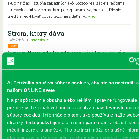
skupina: žiaci I. stupňa základných škôl Spôsob realizácie: Prečítame
si úryvok z knihy Zberný dvor, porozprávame sa, prečo je dôležité
triediť a recyklovať odpad, skúsime s deťmi v...
Viac
Strom, ktorý dáva
Každý deň |
Turnianska 10
Pre deti
Charakteristika podujatia: Podujatie pre deti základnej školy, ktoré je
zamerané nielen na vzťahový, ale aj environmentálny aspekt života
človeka. Cieľ: Uvedomiť si svoj vzťah a správanie voči ľuďom, napr.
rodinným príslušníkom, kamarátom, spolužiakom, ale aj voči prírode
a životnému prostrediu. Cieľová skupina: 5. a 6. ročník špeciálnej
Aj Petržalka používa súbory cookies, aby ste sa nestratili a
základnej školy Spôsob realizácie: Strom, ktorý dáva je na jednej
našom ONLINE svete
strane jednoduchý, no viacvrstvový príbeh, ktorý je určený nielen
deťom, ale oslovuje i dos...
Viac
Na prispôsobenie obsahu alebo reklám, správne fungovanie
prepojených sociálnych médií a analýzu návštevnosti použ
František z kompostu
súbory cookies. Informácie o tom, ako používate naše webo
Každý deň |
Furdekova 1
stránky, teda poskytujeme aj našim partnerom v oblasti soci
Pre deti
médií, inzercie a analýzy. Títo partneri môžu príslušné infor
V komposte na konci záhrady, pod vajíčkovými škrupinami a šupami
skombinovať s ďalšími údajmi, ktoré ste im poskytli, alebo k