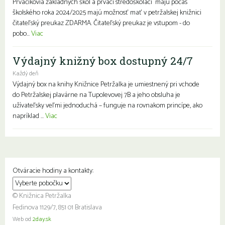
Prváčikovia základných škôl a prváci stredoškoláci majú počas
školského roka 2024/2025 majú možnosť mať v petržalskej knižnici
čitateľský preukaz ZDARMA. Čitateľský preukaz je vstupom - do
pobo...
Viac
Výdajný knižný box dostupný 24/7
Každý deň
Výdajný box na knihy Knižnice Petržalka je umiestnený pri vchode
do Petržalskej plavárne na Tupolevovej 7B a jeho obsluha je
užívateľsky veľmi jednoduchá – funguje na rovnakom princípe, ako
napríklad ...
Viac
Otváracie hodiny a kontakty:
© Knižnica Petržalka
Fedinova 1129/7, 851 01 Bratislava
Web od
2day.sk