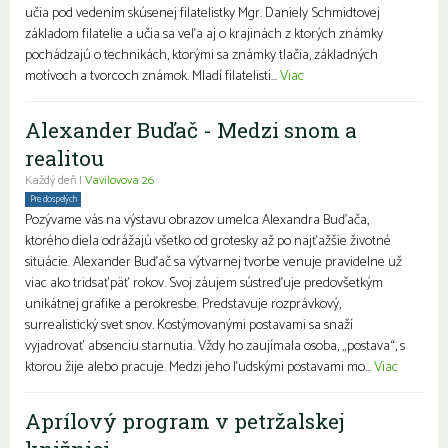
učia pod vedením skúsenej filatelistky Mgr. Daniely Schmidtovej
základom filatelie a učia sa veľa aj o krajinách z ktorých známky
pochádzajú o technikách, ktorými sa známky tlačia, základných
motívoch a tvorcoch známok. Mladí filatelisti...
Viac
Alexander Buďač - Medzi snom a
realitou
Každý deň |
Vavilovova 26
Pre dospelých
Pozývame vás na výstavu obrazov umelca Alexandra Buďača,
ktorého diela odrážajú všetko od grotesky až po najťažšie životné
situácie. Alexander Buďač sa výtvarnej tvorbe venuje pravidelne už
viac ako tridsaťpäť rokov. Svoj záujem sústreďuje predovšetkým
unikátnej grafike a perokresbe. Predstavuje rozprávkový,
surrealistický svet snov. Kostýmovanými postavami sa snaží
vyjadrovať absenciu starnutia. Vždy ho zaujímala osoba, „postava“, s
ktorou žije alebo pracuje. Medzi jeho ľudskými postavami mo...
Viac
Aprílový program v petržalskej