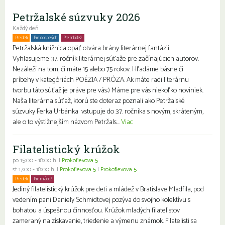
Petržalské súzvuky 2026
Každý deň
Pre deti
Pre dospelých
Pre mládež
Petržalská knižnica opäť otvára brány literárnej fantázii.
Vyhlasujeme 37. ročník literárnej súťaže pre začínajúcich autorov.
Nezáleží na tom, či máte 15 alebo 75 rokov. Hľadáme básne či
príbehy v kategóriách POÉZIA / PRÓZA. Ak máte radi literárnu
tvorbu táto súťaž je práve pre vás:) Máme pre vás niekoľko noviniek.
Naša literárna súťaž, ktorú ste doteraz poznali ako Petržalské
súzvuky Ferka Urbánka vstupuje do 37. ročníka s novým, skráteným,
ale o to výstižnejším názvom Petržals...
Viac
Filatelistický krúžok
po 15:00 - 18:00 h. |
Prokofievova 5
st 17:00 - 18:00 h. |
Prokofievova 5
|
Prokofievova 5
Pre deti
Pre mládež
Jediný filatelistický krúžok pre deti a mládež v Bratislave Mladfila, pod
vedením pani Daniely Schmidtovej pozýva do svojho kolektívu s
bohatou a úspešnou činnosťou. Krúžok mladých filatelistov
zameraný na získavanie, triedenie a výmenu známok. Filatelisti sa