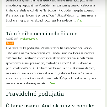
pamiatok a vymenujeme si všetky zaujímavé miesta, čo poznáme
a možno aj nepoznáme. Pomôže nám pri tom aj veselo ilustrovaná
kniha o Bratislave od Márie Nerádovej. Kto bude najlepšie poznať
Bratislavu a jej tajomné príbehy? Cieľ: Ukázať deťom známe miesta
trochu z inej stránky, ako ich poznajú. Na základe n...
Viac
Táto kniha nemá rada čítanie
Každý deň |
Prokofievova 5
Pre deti
Charakteristika podujatia: Veselé stretnutie s neposednou knihou
Táto kniha nemá rada čítanie od Davida Sundina, ktorá sa nechce
dať prečítať. Prostredníctvom interaktívneho čítania ju deti musia
spoločnými silami presvedčiť, poštekliť a skrotiť. Cieľ: Budovanie
pozitívneho vzťahu ku knihám cez humor a hru. Ukážeme deťom,
že s knihou sa dá komunikovať a je to „zábavná hračka“ a nie je
s ňou nikdy nuda. Cieľová skupina: deti MŠ Spôsob realizácie: Spôsob
realizácie je postavený na akcii ...
Viac
Pravidelné podujatia
Čítame ušami. Audioknihy v ponuke