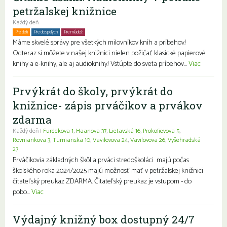
petržalskej knižnice
Každý deň
Pre deti
Pre dospelých
Pre mládež
Rodiny s deťmi
Seniori
Znevýhodnení
Máme skvelé správy pre všetkých milovníkov kníh a príbehov!
Odteraz si môžete v našej knižnici nielen požičať klasické papierové
knihy a e-knihy, ale aj audioknihy! Vstúpte do sveta príbehov...
Viac
Prvýkrát do školy, prvýkrát do
knižnice- zápis prváčikov a prvákov
zdarma
Každý deň |
Furdekova 1
,
Haanova 37
,
Lietavská 16
,
Prokofievova 5
,
Rovniankova 3
,
Turnianska 10
,
Vavilovova 24
,
Vavilovova 26
,
Vyšehradská
27
Prváčikovia základných škôl a prváci stredoškoláci majú počas
školského roka 2024/2025 majú možnosť mať v petržalskej knižnici
čitateľský preukaz ZDARMA. Čitateľský preukaz je vstupom - do
pobo...
Viac
Výdajný knižný box dostupný 24/7