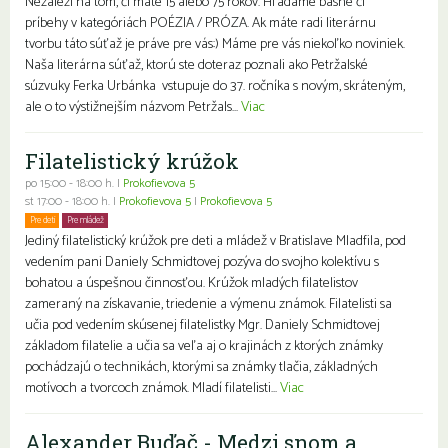
Nezáleží na tom, či máte 15 alebo 75 rokov. Hľadáme básne či
príbehy v kategóriách POÉZIA / PRÓZA. Ak máte radi literárnu
tvorbu táto súťaž je práve pre vás:) Máme pre vás niekoľko noviniek.
Naša literárna súťaž, ktorú ste doteraz poznali ako Petržalské
súzvuky Ferka Urbánka vstupuje do 37. ročníka s novým, skráteným,
ale o to výstižnejším názvom Petržals...
Viac
Filatelistický krúžok
po 15:00 - 18:00 h. |
Prokofievova 5
st 17:00 - 18:00 h. |
Prokofievova 5
|
Prokofievova 5
Pre deti
Pre mládež
Jediný filatelistický krúžok pre deti a mládež v Bratislave Mladfila, pod
vedením pani Daniely Schmidtovej pozýva do svojho kolektívu s
bohatou a úspešnou činnosťou. Krúžok mladých filatelistov
zameraný na získavanie, triedenie a výmenu známok. Filatelisti sa
učia pod vedením skúsenej filatelistky Mgr. Daniely Schmidtovej
základom filatelie a učia sa veľa aj o krajinách z ktorých známky
pochádzajú o technikách, ktorými sa známky tlačia, základných
motívoch a tvorcoch známok. Mladí filatelisti...
Viac
Alexander Buďač - Medzi snom a