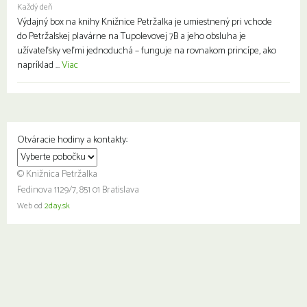
Každý deň
Výdajný box na knihy Knižnice Petržalka je umiestnený pri vchode
do Petržalskej plavárne na Tupolevovej 7B a jeho obsluha je
užívateľsky veľmi jednoduchá – funguje na rovnakom princípe, ako
napríklad ...
Viac
Otváracie hodiny a kontakty:
© Knižnica Petržalka
Fedinova 1129/7, 851 01 Bratislava
Web od
2day.sk