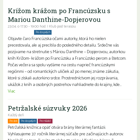
Krížom krážom po Francúzsku s
Mariou Danthine-Dopjerovou
23.04. o 17:30 - 19:00 hod. | Klub pod terasou
Komunitné stretnutia
Pre dospelých
Objavte čaro Francúzska očami autorky, ktorá ho nielen
precestovala, ale aj precítila do posledného detailu. Srdečne vás
pozývame na stretnutie s Máriou Danthine – Dopjerovou, autorkou
kníh Krížom- krážom po Francúzsku a Francúzsko perom a štetcom.
Počas večera sa spolu vydáme na cestu naprieč francúzskymi
regiónmi – od romantických uličiek až po menej známe zákutia,
ktoré si získali autorkino srdce. Prostredníctvom jej rozprávania,
ukážok z kníh a osobných postrehov nahliadnete do krajiny, kde...
Viac
Petržalské súzvuky 2026
Každý deň
Pre deti
Pre dospelých
Pre mládež
Petržalská knižnica opäť otvára brány literárnej fantázii.
Vyhlasujeme 37. ročník literárnej súťaže pre začínajúcich autorov.