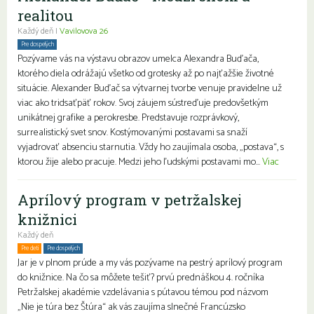
realitou
Každý deň |
Vavilovova 26
Pre dospelých
Pozývame vás na výstavu obrazov umelca Alexandra Buďača,
ktorého diela odrážajú všetko od grotesky až po najťažšie životné
situácie. Alexander Buďač sa výtvarnej tvorbe venuje pravidelne už
viac ako tridsaťpäť rokov. Svoj záujem sústreďuje predovšetkým
unikátnej grafike a perokresbe. Predstavuje rozprávkový,
surrealistický svet snov. Kostýmovanými postavami sa snaží
vyjadrovať absenciu starnutia. Vždy ho zaujímala osoba, „postava“, s
ktorou žije alebo pracuje. Medzi jeho ľudskými postavami mo...
Viac
Aprílový program v petržalskej
knižnici
Každý deň
Pre deti
Pre dospelých
Rodiny s deťmi
Jar je v plnom prúde a my vás pozývame na pestrý aprílový program
do knižnice. Na čo sa môžete tešiť? prvú prednáškou 4. ročníka
Petržalskej akadémie vzdelávania s pútavou témou pod názvom
„Nie je túra bez Štúra“ ak vás zaujíma slnečné Francúzsko