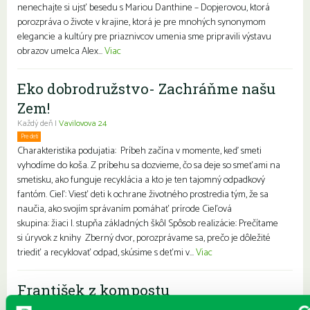
nenechajte si ujsť besedu s Mariou Danthine – Dopjerovou, ktorá
porozpráva o živote v krajine, ktorá je pre mnohých synonymom
elegancie a kultúry pre priaznivcov umenia sme pripravili výstavu
obrazov umelca Alex...
Viac
Eko dobrodružstvo- Zachráňme našu
Zem!
Každý deň |
Vavilovova 24
Pre deti
Charakteristika podujatia: Príbeh začína v momente, keď smeti
vyhodíme do koša. Z príbehu sa dozvieme, čo sa deje so smeťami na
smetisku, ako funguje recyklácia a kto je ten tajomný odpadkový
fantóm. Cieľ: Viesť deti k ochrane životného prostredia tým, že sa
naučia, ako svojím správaním pomáhať prírode Cieľová
skupina: žiaci I. stupňa základných škôl Spôsob realizácie: Prečítame
si úryvok z knihy Zberný dvor, porozprávame sa, prečo je dôležité
triediť a recyklovať odpad, skúsime s deťmi v...
Viac
František z kompostu
Každý deň |
Furdekova 1