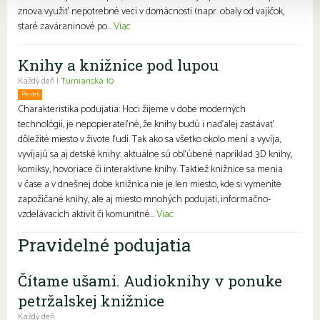
znova využiť nepotrebné veci v domácnosti (napr. obaly od vajíčok,
staré zaváraninové po...
Viac
Knihy a knižnice pod lupou
Každý deň |
Turnianska 10
Pre deti
Charakteristika podujatia: Hoci žijeme v dobe moderných
technológií, je nepopierateľné, že knihy budú i naďalej zastávať
dôležité miesto v živote ľudí. Tak ako sa všetko okolo mení a vyvíja,
vyvíjajú sa aj detské knihy: aktuálne sú obľúbené napríklad 3D knihy,
komiksy, hovoriace či interaktívne knihy. Taktiež knižnice sa menia
v čase a v dnešnej dobe knižnica nie je len miesto, kde si vymeníte
zapožičané knihy, ale aj miesto mnohých podujatí, informačno-
vzdelávacích aktivít či komunitné...
Viac
Pravidelné podujatia
Čítame ušami. Audioknihy v ponuke
petržalskej knižnice
Každý deň