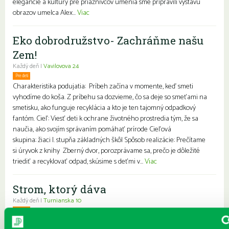
elegancie a kultúry pre priaznivcov umenia sme pripravili výstavu
obrazov umelca Alex...
Viac
Eko dobrodružstvo- Zachráňme našu
Zem!
Každý deň |
Vavilovova 24
Pre deti
Charakteristika podujatia: Príbeh začína v momente, keď smeti
vyhodíme do koša. Z príbehu sa dozvieme, čo sa deje so smeťami na
smetisku, ako funguje recyklácia a kto je ten tajomný odpadkový
fantóm. Cieľ: Viesť deti k ochrane životného prostredia tým, že sa
naučia, ako svojím správaním pomáhať prírode Cieľová
skupina: žiaci I. stupňa základných škôl Spôsob realizácie: Prečítame
si úryvok z knihy Zberný dvor, porozprávame sa, prečo je dôležité
triediť a recyklovať odpad, skúsime s deťmi v...
Viac
Strom, ktorý dáva
Každý deň |
Turnianska 10
Pre deti
Charakteristika podujatia: Podujatie pre deti základnej školy, ktoré je