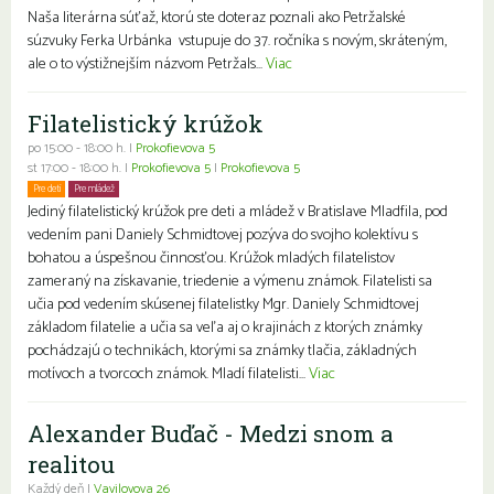
Naša literárna súťaž, ktorú ste doteraz poznali ako Petržalské
súzvuky Ferka Urbánka vstupuje do 37. ročníka s novým, skráteným,
ale o to výstižnejším názvom Petržals...
Viac
Filatelistický krúžok
po 15:00 - 18:00 h. |
Prokofievova 5
st 17:00 - 18:00 h. |
Prokofievova 5
|
Prokofievova 5
Pre deti
Pre mládež
Jediný filatelistický krúžok pre deti a mládež v Bratislave Mladfila, pod
vedením pani Daniely Schmidtovej pozýva do svojho kolektívu s
bohatou a úspešnou činnosťou. Krúžok mladých filatelistov
zameraný na získavanie, triedenie a výmenu známok. Filatelisti sa
učia pod vedením skúsenej filatelistky Mgr. Daniely Schmidtovej
základom filatelie a učia sa veľa aj o krajinách z ktorých známky
pochádzajú o technikách, ktorými sa známky tlačia, základných
motívoch a tvorcoch známok. Mladí filatelisti...
Viac
Alexander Buďač - Medzi snom a
realitou
Každý deň |
Vavilovova 26