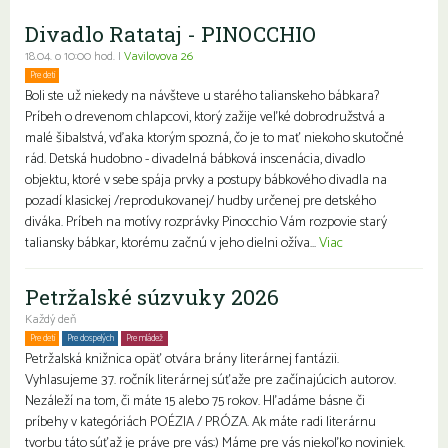
Divadlo Ratataj - PINOCCHIO
18.04. o 10:00 hod. |
Vavilovova 26
Pre deti
Boli ste už niekedy na návšteve u starého talianskeho bábkara?
Príbeh o drevenom chlapcovi, ktorý zažije veľké dobrodružstvá a
malé šibalstvá, vďaka ktorým spozná, čo je to mať niekoho skutočné
rád. Detská hudobno - divadelná bábková inscenácia, divadlo
objektu, ktoré v sebe spája prvky a postupy bábkového divadla na
pozadí klasickej /reprodukovanej/ hudby určenej pre detského
diváka. Príbeh na motívy rozprávky Pinocchio Vám rozpovie starý
taliansky bábkar, ktorému začnú v jeho dielni ožíva...
Viac
Petržalské súzvuky 2026
Každý deň
Pre deti
Pre dospelých
Pre mládež
Petržalská knižnica opäť otvára brány literárnej fantázii.
Vyhlasujeme 37. ročník literárnej súťaže pre začínajúcich autorov.
Nezáleží na tom, či máte 15 alebo 75 rokov. Hľadáme básne či
príbehy v kategóriách POÉZIA / PRÓZA. Ak máte radi literárnu
tvorbu táto súťaž je práve pre vás:) Máme pre vás niekoľko noviniek.