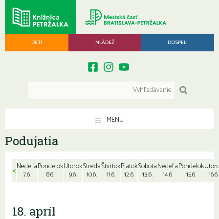
DETI
MLÁDEŽ
DOSPELÍ
MENU
Podujatia
Nedeľa
Pondelok
Utorok
Streda
Štvrtok
Piatok
Sobota
Nedeľa
Pondelok
Utor
«
7.6.
8.6.
9.6.
10.6.
11.6.
12.6.
13.6.
14.6.
15.6.
16.6.
18. apríl