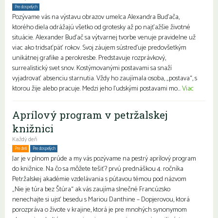
Pre dospelých
Pozývame vás na výstavu obrazov umelca Alexandra Buďača,
ktorého diela odrážajú všetko od grotesky až po najťažšie životné
situácie. Alexander Buďač sa výtvarnej tvorbe venuje pravidelne už
viac ako tridsaťpäť rokov. Svoj záujem sústreďuje predovšetkým
unikátnej grafike a perokresbe. Predstavuje rozprávkový,
surrealistický svet snov. Kostýmovanými postavami sa snaží
vyjadrovať absenciu starnutia. Vždy ho zaujímala osoba, „postava“, s
ktorou žije alebo pracuje. Medzi jeho ľudskými postavami mo...
Viac
Aprílový program v petržalskej
knižnici
Každý deň
Pre deti
Pre dospelých
Rodiny s deťmi
Jar je v plnom prúde a my vás pozývame na pestrý aprílový program
do knižnice. Na čo sa môžete tešiť? prvú prednáškou 4. ročníka
Petržalskej akadémie vzdelávania s pútavou témou pod názvom
„Nie je túra bez Štúra“ ak vás zaujíma slnečné Francúzsko
nenechajte si ujsť besedu s Mariou Danthine – Dopjerovou, ktorá
porozpráva o živote v krajine, ktorá je pre mnohých synonymom