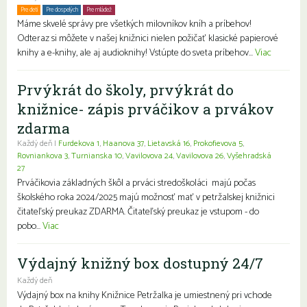
Pre deti
Pre dospelých
Pre mládež
Rodiny s deťmi
Seniori
Znevýhodnení
Máme skvelé správy pre všetkých milovníkov kníh a príbehov!
Odteraz si môžete v našej knižnici nielen požičať klasické papierové
knihy a e-knihy, ale aj audioknihy! Vstúpte do sveta príbehov...
Viac
Prvýkrát do školy, prvýkrát do
knižnice- zápis prváčikov a prvákov
zdarma
Každý deň |
Furdekova 1
,
Haanova 37
,
Lietavská 16
,
Prokofievova 5
,
Rovniankova 3
,
Turnianska 10
,
Vavilovova 24
,
Vavilovova 26
,
Vyšehradská
27
Prváčikovia základných škôl a prváci stredoškoláci majú počas
školského roka 2024/2025 majú možnosť mať v petržalskej knižnici
čitateľský preukaz ZDARMA. Čitateľský preukaz je vstupom - do
pobo...
Viac
Výdajný knižný box dostupný 24/7
Každý deň
Výdajný box na knihy Knižnice Petržalka je umiestnený pri vchode