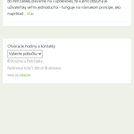
do Petržalskej plavárne na Tupolevovej 7B a jeho obsluha je
užívateľsky veľmi jednoduchá – funguje na rovnakom princípe, ako
napríklad ...
Viac
Otváracie hodiny a kontakty:
© Knižnica Petržalka
Fedinova 1129/7, 851 01 Bratislava
Web od
2day.sk