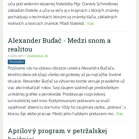
učia pod vedením skúsenej filatelistky Mgr. Daniely Schmidtovej
základom filatelie a učia sa veľa aj o krajinách z ktorých známky
pochádzajú o technikách, ktorými sa známky tlačia, základných
motívoch a tvorcoch známok. Mladí filatelisti...
Viac
Alexander Buďač - Medzi snom a
realitou
Každý deň |
Vavilovova 26
Pre dospelých
Pozývame vás na výstavu obrazov umelca Alexandra Buďača,
ktorého diela odrážajú všetko od grotesky až po najťažšie životné
situácie. Alexander Buďač sa výtvarnej tvorbe venuje pravidelne už
viac ako tridsaťpäť rokov. Svoj záujem sústreďuje predovšetkým
unikátnej grafike a perokresbe. Predstavuje rozprávkový,
surrealistický svet snov. Kostýmovanými postavami sa snaží
vyjadrovať absenciu starnutia. Vždy ho zaujímala osoba, „postava“, s
ktorou žije alebo pracuje. Medzi jeho ľudskými postavami mo...
Viac
Aprílový program v petržalskej