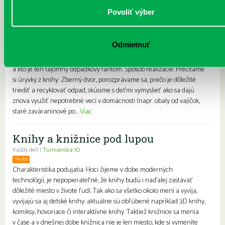
Zberný dvor
Povoliť výber
Každý deň |
Prokofievova 5
Pre deti
Charakteristika: Podujatie inšpirované knihou Branislava Jobusa.
Odmietnuť
Príbeh začína v momente, keď smeti vyhodíme do koša. Z príbehu sa
dozvieme, čo sa deje so smeťami na smetisku, ako funguje recyklácia
a kto je ten tajomný odpadkový fantóm. Spôsob realizácie: Prečítame
si úryvky z knihy Zberný dvor, porozprávame sa, prečo je dôležité
triediť a recyklovať odpad, skúsime s deťmi vymyslieť ako sa dajú
znova využiť nepotrebné veci v domácnosti (napr. obaly od vajíčok,
staré zaváraninové po...
Viac
Knihy a knižnice pod lupou
Každý deň |
Turnianska 10
Pre deti
Charakteristika podujatia: Hoci žijeme v dobe moderných
technológií, je nepopierateľné, že knihy budú i naďalej zastávať
dôležité miesto v živote ľudí. Tak ako sa všetko okolo mení a vyvíja,
vyvíjajú sa aj detské knihy: aktuálne sú obľúbené napríklad 3D knihy,
komiksy, hovoriace či interaktívne knihy. Taktiež knižnice sa menia
v čase a v dnešnej dobe knižnica nie je len miesto, kde si vymeníte