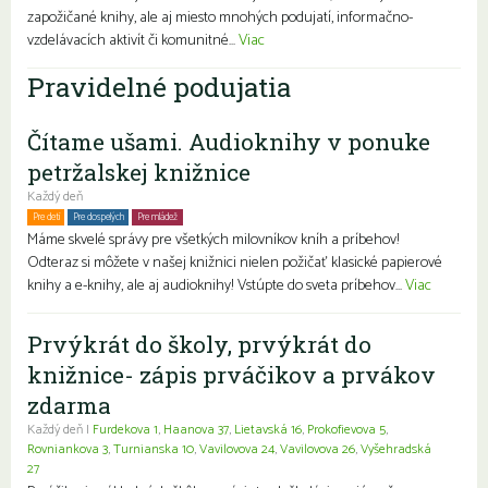
zapožičané knihy, ale aj miesto mnohých podujatí, informačno-
vzdelávacích aktivít či komunitné...
Viac
Pravidelné podujatia
Čítame ušami. Audioknihy v ponuke
petržalskej knižnice
Každý deň
Pre deti
Pre dospelých
Pre mládež
Rodiny s deťmi
Seniori
Znevýhodnení
Máme skvelé správy pre všetkých milovníkov kníh a príbehov!
Odteraz si môžete v našej knižnici nielen požičať klasické papierové
knihy a e-knihy, ale aj audioknihy! Vstúpte do sveta príbehov...
Viac
Prvýkrát do školy, prvýkrát do
knižnice- zápis prváčikov a prvákov
zdarma
Každý deň |
Furdekova 1
,
Haanova 37
,
Lietavská 16
,
Prokofievova 5
,
Rovniankova 3
,
Turnianska 10
,
Vavilovova 24
,
Vavilovova 26
,
Vyšehradská
27