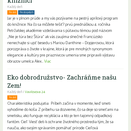
knižnici
Každý deň
Pre deti
Pre dospelých
Rodiny s deťmi
Jar je v plnom prúde a my vás pozývame na pestrý aprílový program
do knižnice. Na čo sa môžete tešiť? prvú prednáškou 4. ročníka
Petržalskej akadémie vzdelávania s pútavou témou pod názvom
„Nie je túra bez Štúra“ ak vás zaujíma slnečné Francúzsko
nenechajte si ujsť besedu s Mariou Danthine – Dopjerovou, ktorá
porozpráva o živote v krajine, ktorá je pre mnohých synonymom
elegancie a kultúry pre priaznivcov umenia sme pripravili výstavu
obrazov umelca Alex...
Viac
Eko dobrodružstvo- Zachráňme našu
Zem!
Každý deň |
Vavilovova 24
Pre deti
Charakteristika podujatia: Príbeh začína v momente, keď smeti
vyhodíme do koša. Z príbehu sa dozvieme, čo sa deje so smeťami na
smetisku, ako funguje recyklácia a kto je ten tajomný odpadkový
fantóm. Cieľ: Viesť deti k ochrane životného prostredia tým, že sa
naučia, ako svojím správaním pomáhať prírode Cieľová