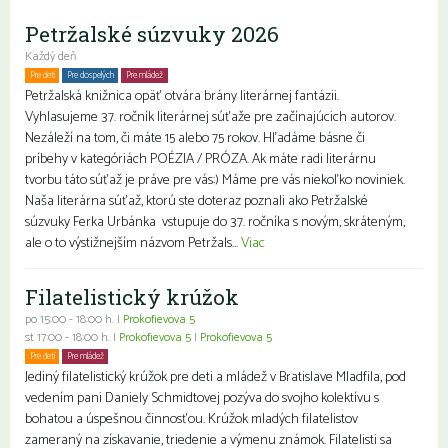
Petržalské súzvuky 2026
Každý deň
Pre deti
Pre dospelých
Pre mládež
Petržalská knižnica opäť otvára brány literárnej fantázii.
Vyhlasujeme 37. ročník literárnej súťaže pre začínajúcich autorov.
Nezáleží na tom, či máte 15 alebo 75 rokov. Hľadáme básne či
príbehy v kategóriách POÉZIA / PRÓZA. Ak máte radi literárnu
tvorbu táto súťaž je práve pre vás:) Máme pre vás niekoľko noviniek.
Naša literárna súťaž, ktorú ste doteraz poznali ako Petržalské
súzvuky Ferka Urbánka vstupuje do 37. ročníka s novým, skráteným,
ale o to výstižnejším názvom Petržals...
Viac
Filatelistický krúžok
po 15:00 - 18:00 h. |
Prokofievova 5
st 17:00 - 18:00 h. |
Prokofievova 5
|
Prokofievova 5
Pre deti
Pre mládež
Jediný filatelistický krúžok pre deti a mládež v Bratislave Mladfila, pod
vedením pani Daniely Schmidtovej pozýva do svojho kolektívu s
bohatou a úspešnou činnosťou. Krúžok mladých filatelistov
zameraný na získavanie, triedenie a výmenu známok. Filatelisti sa