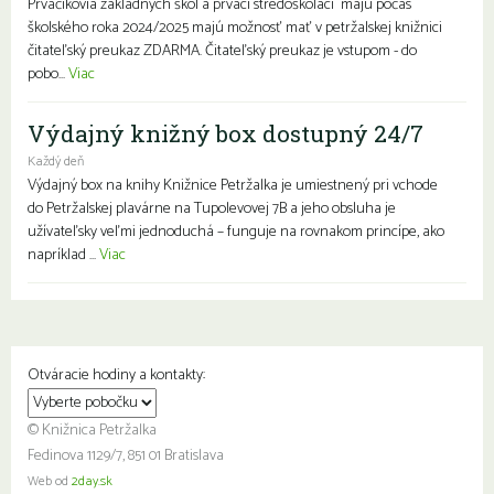
Prváčikovia základných škôl a prváci stredoškoláci majú počas
školského roka 2024/2025 majú možnosť mať v petržalskej knižnici
čitateľský preukaz ZDARMA. Čitateľský preukaz je vstupom - do
pobo...
Viac
Výdajný knižný box dostupný 24/7
Každý deň
Výdajný box na knihy Knižnice Petržalka je umiestnený pri vchode
do Petržalskej plavárne na Tupolevovej 7B a jeho obsluha je
užívateľsky veľmi jednoduchá – funguje na rovnakom princípe, ako
napríklad ...
Viac
Otváracie hodiny a kontakty:
© Knižnica Petržalka
Fedinova 1129/7, 851 01 Bratislava
Web od
2day.sk