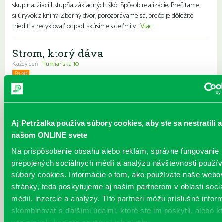
skupina: žiaci I. stupňa základných škôl Spôsob realizácie: Prečítame
si úryvok z knihy Zberný dvor, porozprávame sa, prečo je dôležité
triediť a recyklovať odpad, skúsime s deťmi v...
Viac
Strom, ktorý dáva
Každý deň |
Turnianska 10
Pre deti
Charakteristika podujatia: Podujatie pre deti základnej školy, ktoré je
zamerané nielen na vzťahový, ale aj environmentálny aspekt života
človeka. Cieľ: Uvedomiť si svoj vzťah a správanie voči ľuďom, napr.
rodinným príslušníkom, kamarátom, spolužiakom, ale aj voči prírode
Aj Petržalka používa súbory cookies, aby ste sa nestratili a
a životnému prostrediu. Cieľová skupina: 5. a 6. ročník špeciálnej
základnej školy Spôsob realizácie: Strom, ktorý dáva je na jednej
našom ONLINE svete
strane jednoduchý, no viacvrstvový príbeh, ktorý je určený nielen
Na prispôsobenie obsahu alebo reklám, správne fungovanie
deťom, ale oslovuje i dos...
Viac
prepojených sociálnych médií a analýzu návštevnosti použ
súbory cookies. Informácie o tom, ako používate naše webo
František z kompostu
stránky, teda poskytujeme aj našim partnerom v oblasti soci
Každý deň |
Furdekova 1
médií, inzercie a analýzy. Títo partneri môžu príslušné infor
Pre deti
skombinovať s ďalšími údajmi, ktoré ste im poskytli, alebo k
V komposte na konci záhrady, pod vajíčkovými škrupinami a šupami