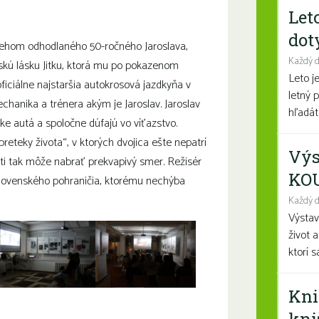
Let
dot
behom odhodlaného 50-ročného Jaroslava,
Každý 
lskú lásku Jitku, ktorá mu po pokazenom
Leto j
 oficiálne najstaršia autokrosová jazdkyňa v
letný 
echanika a trénera akým je Jaroslav. Jaroslav
hľadáte
ke autá a spoločne dúfajú vo víťazstvo.
preteky života“, v ktorých dvojica ešte nepatrí
Výs
osti tak môže nabrať prekvapivý smer. Režisér
KO
lovenského pohraničia, ktorému nechýba
Každý d
Výsta
život 
ktorí 
Kni