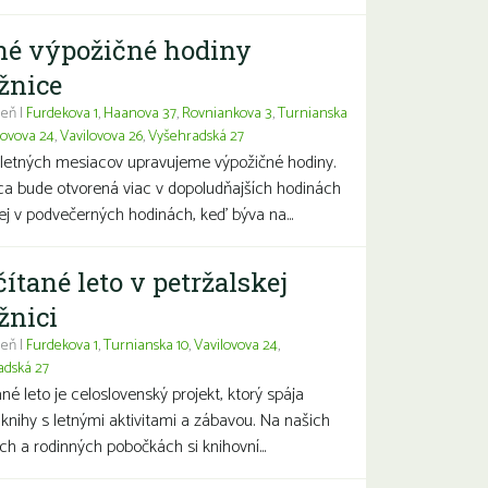
né výpožičné hodiny
žnice
eň |
Furdekova 1
,
Haanova 37
,
Rovniankova 3
,
Turnianska
lovova 24
,
Vavilovova 26
,
Vyšehradská 27
letných mesiacov upravujeme výpožičné hodiny.
ca bude otvorená viac v dopoludňajších hodinách
j v podvečerných hodinách, keď býva na...
čítané leto v petržalskej
žnici
eň |
Furdekova 1
,
Turnianska 10
,
Vavilovova 24
,
adská 27
ané leto je celoslovenský projekt, ktorý spája
 knihy s letnými aktivitami a zábavou. Na našich
ch a rodinných pobočkách si knihovní...