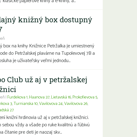
 klasické papierové knihy a e-knihy, a...
ajný knižný box dostupný
7
deň
ý box na knihy Knižnice Petržalka je umiestnený
hode do Petržalskej plavárne na Tupolevovej 7B a
bsluha je užívateľsky veľmi jednodu...
o Club už aj v petržalskej
žnici
eň |
Furdekova 1
,
Haanova 37
,
Lietavská 16
,
Prokofievova 5
,
nkova 3
,
Turnianska 10
,
Vavilovova 24
,
Vavilovova 26
,
adská 27
í knižní hrdinovia už aj v petržalskej knižnici.
 sebou vždy a všade po ruke kvalitnú a ľúbivú
a čítanie pre deti je naozaj skv...