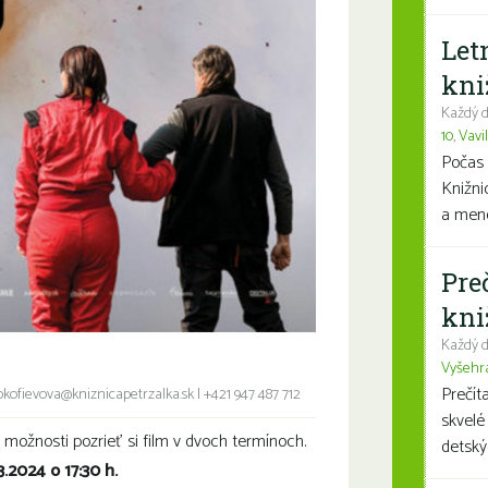
Let
kni
Každý d
10
,
Vavi
Počas 
Knižni
a mene
Pre
kni
Každý d
Vyšehr
Prečít
okofievova@kniznicapetrzalka.sk
|
+421 947 487 712
skvelé
 možnosti pozrieť si film v dvoch termínoch.
detský
.3.2024 o 17:30 h.