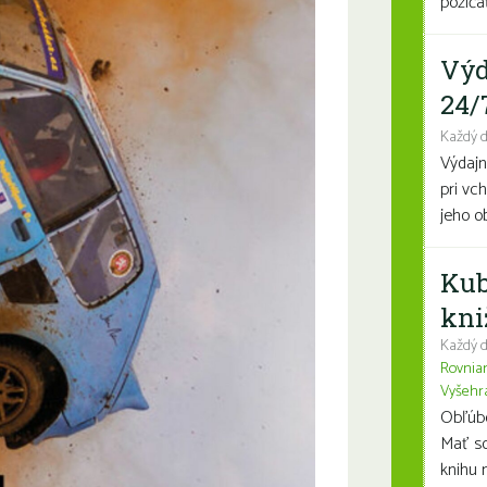
požičať
Výd
24/
Každý 
Výdajn
pri vc
jeho o
Kub
kni
Každý d
Rovnia
Vyšehr
Obľúben
Mať so
knihu n