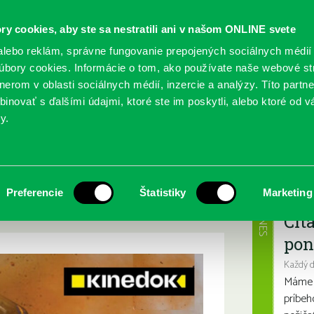
ry cookies, aby ste sa nestratili ani v našom ONLINE svete
lebo reklám, správne fungovanie prepojených sociálnych médií
bory cookies. Informácie o tom, ako používate naše webové st
erom v oblasti sociálnych médií, inzercie a analýzy. Títo partn
GY
SLUŽBY
PODUJATIA
POBOČKY
O KNIŽ
inovať s ďalšími údajmi, ktoré ste im poskytli, alebo ktoré od vá
y.
tou“
– „Láska pod
Najbl
Preferencie
Štatistiky
Marketing
DNES
Čít
pon
Každý 
Máme s
príbeh