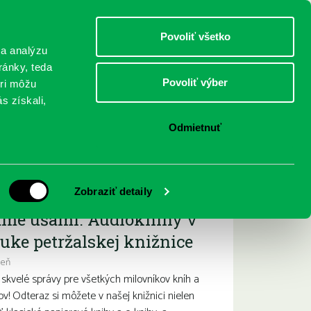
DETI
MLÁDEŽ
DOSPELÍ
Povoliť všetko
 a analýzu
ránky, teda
Povoliť výber
eri môžu
NICI
FEDINOVA
KONTAKTY
s získali,
Odmietnuť
ižšie podujatia
Zobraziť detaily
ame ušami. Audioknihy v
uke petržalskej knižnice
deň
kvelé správy pre všetkých milovníkov kníh a
ov! Odteraz si môžete v našej knižnici nielen