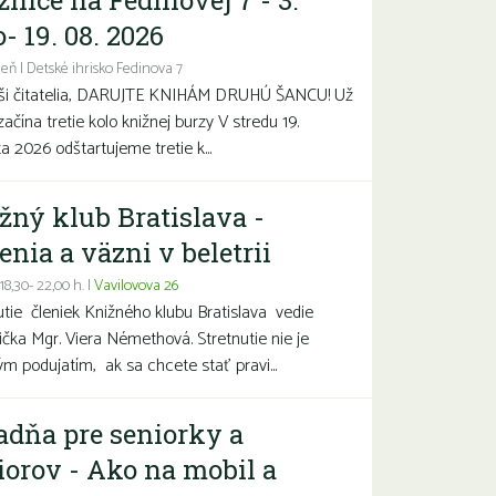
žnice na Fedinovej 7 - 3.
- 19. 08. 2026
eň | Detské ihrisko Fedinova 7
aši čitatelia, DARUJTE KNIHÁM DRUHÚ ŠANCU! Už
začína tretie kolo knižnej burzy V stredu 19.
a 2026 odštartujeme tretie k...
žný klub Bratislava -
enia a väzni v beletrii
 18,30- 22,00 h. |
Vavilovova 26
utie členiek Knižného klubu Bratislava vedie
čka Mgr. Viera Némethová. Stretnutie nie je
ým podujatím, ak sa chcete stať pravi...
adňa pre seniorky a
iorov - Ako na mobil a