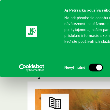
Aj Petržalka používa súbo
Na prispôsobenie obsahu a
návštevnosti používame sú
poskytujeme aj našim partn
REGISTRUJTE SA
ONLINE KATALÓ
príslušné informácie skomb
keď ste používali ich služb
Domov
Podujatia
Kinedok v knižnici – „Láska pod kapo
Kinedok v knižnici 
Výber
Nevyhnutné
kapotou“
súhlasu