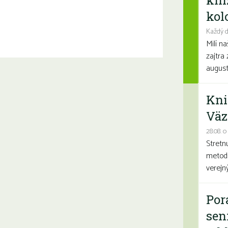
kni
kolo
Každý d
Milí n
zajtra 
august
Kni
Väz
28.08. o
Stretn
metodi
verejn
Por
sen