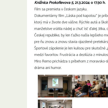
Knižnica Prokofievova 5,
21.3.2024 o 17:30 h.
Film sa premieta v českom jazyku.
Dokumentárny film „Láska pod kapotou“ je prí
ktorý má v živote dve vášne. Rýchle autá a ško
manželstve vrátila nádej a chuť ísť ďalej. Jitka,
Českej republike, by len ťažko našla lepšieho m
pre ňu znovu a znovu stavia ojazdené pretekárs
Športové zápolenie je len kulisou pre skutočné „
medzi favoritov. Frustrácia a dezilúzia z minul
Miro Remo prichádza s príbehom z moravsko-s
dráma ani humor.