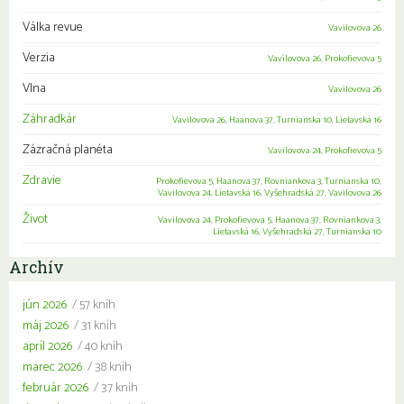
Válka revue
Vavilovova 26
Verzia
Vavilovova 26
,
Prokofievova 5
Vlna
Vavilovova 26
Záhradkár
Vavilovova 26
,
Haanova 37
,
Turnianska 10
,
Lietavská 16
Zázračná planéta
Vavilovova 24
,
Prokofievova 5
Zdravie
Prokofievova 5
,
Haanova 37
,
Rovniankova 3
,
Turnianska 10
,
Vavilovova 24
,
Lietavská 16
,
Vyšehradská 27
,
Vavilovova 26
Život
Vavilovova 24
,
Prokofievova 5
,
Haanova 37
,
Rovniankova 3
,
Lietavská 16
,
Vyšehradská 27
,
Turnianska 10
Archív
jún 2026
/ 57 kníh
máj 2026
/ 31 kníh
apríl 2026
/ 40 kníh
marec 2026
/ 38 kníh
február 2026
/ 37 kníh