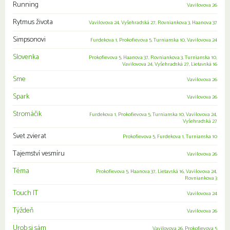
Running
Vavilovova 26
Rytmus života
Vavilovova 24
,
Vyšehradská 27
,
Rovniankova 3
,
Haanova 37
Simpsonovi
Furdekova 1
,
Prokofievova 5
,
Turnianska 10
,
Vavilovova 24
Slovenka
Prokofievova 5
,
Haanova 37
,
Rovniankova 3
,
Turnianska 10
,
Vavilovova 24
,
Vyšehradská 27
,
Lietavská 16
Sme
Vavilovova 26
Spark
Vavilovova 26
Stromáčik
Furdekova 1
,
Prokofievova 5
,
Turnianska 10
,
Vavilovova 24
,
Vyšehradská 27
Svet zvierat
Prokofievova 5
,
Furdekova 1
,
Turnianska 10
Tajemství vesmíru
Vavilovova 26
Téma
Prokofievova 5
,
Haanova 37
,
Lietavská 16
,
Vavilovova 24
,
Rovniankova 3
Touch IT
Vavilovova 24
Týždeň
Vavilovova 26
Urob si sám
Vavilovova 26
,
Prokofievova 5