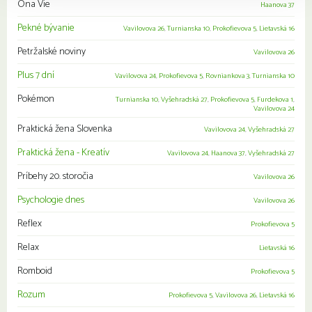
Ona Vie
Haanova 37
Pekné bývanie
Vavilovova 26
,
Turnianska 10
,
Prokofievova 5
,
Lietavská 16
Petržalské noviny
Vavilovova 26
Plus 7 dní
Vavilovova 24
,
Prokofievova 5
,
Rovniankova 3
,
Turnianska 10
Pokémon
Turnianska 10
,
Vyšehradská 27
,
Prokofievova 5
,
Furdekova 1
,
Vavilovova 24
Praktická žena Slovenka
Vavilovova 24
,
Vyšehradská 27
Praktická žena - Kreatív
Vavilovova 24
,
Haanova 37
,
Vyšehradská 27
Príbehy 20. storočia
Vavilovova 26
Psychologie dnes
Vavilovova 26
Reflex
Prokofievova 5
Relax
Lietavská 16
Romboid
Prokofievova 5
Rozum
Prokofievova 5
,
Vavilovova 26
,
Lietavská 16