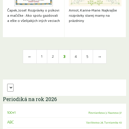
Čapek, Josef: Rozprávky o psíkovi
Amiot, Karine-Marie: Najkrajšie
a mačičke : Ako spolu gazdovali
rozprávky starej mamy na
a ešte o všelijakých iných veciach
prázdniny
←
1
2
3
4
5
→
Periodiká na rok 2026
100+1
Rovniankova 3
,
Haanova 37
ABC
Vavilovova 24
,
Turnianska 10