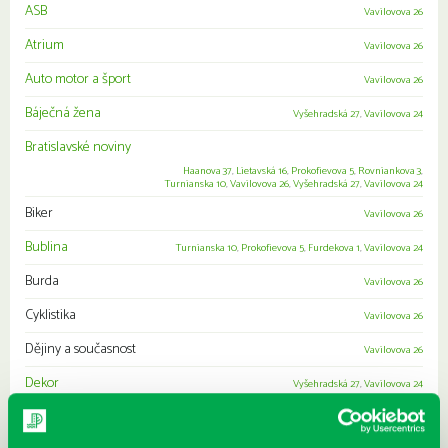
ASB
Vavilovova 26
Atrium
Vavilovova 26
Auto motor a šport
Vavilovova 26
Báječná žena
Vyšehradská 27
,
Vavilovova 24
Bratislavské noviny
Haanova 37
,
Lietavská 16
,
Prokofievova 5
,
Rovniankova 3
,
Turnianska 10
,
Vavilovova 26
,
Vyšehradská 27
,
Vavilovova 24
Biker
Vavilovova 26
Bublina
Turnianska 10
,
Prokofievova 5
,
Furdekova 1
,
Vavilovova 24
Burda
Vavilovova 26
Cyklistika
Vavilovova 26
Dějiny a současnost
Vavilovova 26
Dekor
Vyšehradská 27
,
Vavilovova 24
Dobré jedlo
Vavilovova 24