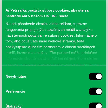
Emma
Vavilovova 24
Epocha
Vavilovova 24
,
Rovniankova 3
Aj Petržalka používa súbory cookies, aby ste sa
nestratili ani v našom ONLINE svete
Eva
Haanova 37
Na prispôsobenie obsahu alebo reklám, správne
Evita
Haanova 37
,
Prokofievova 5
fungovanie prepojených sociálnych médií a analýzu
Forbes Slovensko
Vavilovova 26
návštevnosti používame súbory cookies. Informácie o
tom, ako používate naše webové stránky, teda
Futbal magazín
Vavilovova 24
poskytujeme aj našim partnerom v oblasti sociálnych
Geo
Vavilovova 26
médií, inzercie a analýzy. Títo partneri môžu príslušné
Glosolália
Prokofievova 5
,
Vavilovova 26
informácie skombinovať s ďalšími údajmi, ktoré ste im
poskytli, alebo ktoré od vás získali, keď ste používali ich
Historická revue
Vavilovova 26
,
Prokofievova 5
,
Haanova 37
,
Rovniankova 3
,
Lietavská 16
služby.
Výber
History revue
Nevyhnutné
Vavilovova 26
súhlasu
Index
Prokofievova 5
,
Vavilovova 26
Preferencie
Káčer Donald
Turnianska 10
,
Vyšehradská 27
Kamarát
Prokofievova 5
,
Vavilovova 24
,
Turnianska 10
Štatistiky