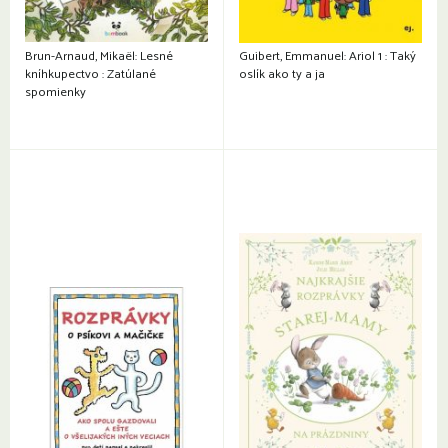
Brun-Arnaud, Mikaël: Lesné
Guibert, Emmanuel: Ariol 1 : Taký
kníhkupectvo : Zatúlané
oslík ako ty a ja
spomienky