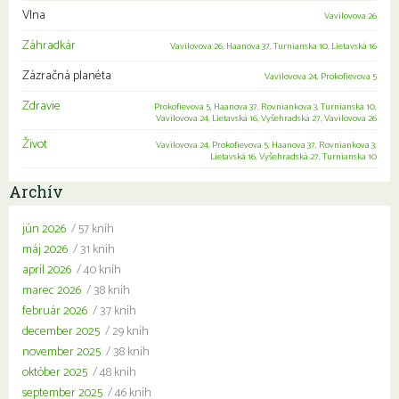
Vlna
Vavilovova 26
Záhradkár
Vavilovova 26
,
Haanova 37
,
Turnianska 10
,
Lietavská 16
Zázračná planéta
Vavilovova 24
,
Prokofievova 5
Zdravie
Prokofievova 5
,
Haanova 37
,
Rovniankova 3
,
Turnianska 10
,
Vavilovova 24
,
Lietavská 16
,
Vyšehradská 27
,
Vavilovova 26
Život
Vavilovova 24
,
Prokofievova 5
,
Haanova 37
,
Rovniankova 3
,
Lietavská 16
,
Vyšehradská 27
,
Turnianska 10
Archív
jún 2026
/ 57 kníh
máj 2026
/ 31 kníh
apríl 2026
/ 40 kníh
marec 2026
/ 38 kníh
február 2026
/ 37 kníh
december 2025
/ 29 kníh
november 2025
/ 38 kníh
október 2025
/ 48 kníh
september 2025
/ 46 kníh