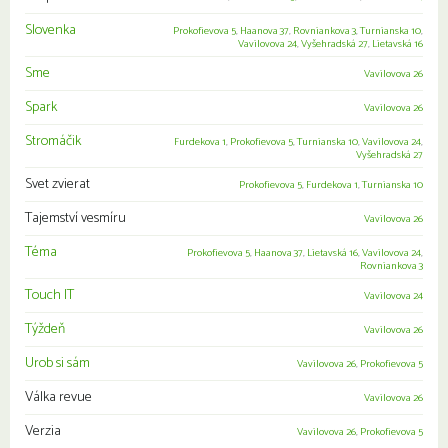
Slovenka
Prokofievova 5
,
Haanova 37
,
Rovniankova 3
,
Turnianska 10
,
Vavilovova 24
,
Vyšehradská 27
,
Lietavská 16
Sme
Vavilovova 26
Spark
Vavilovova 26
Stromáčik
Furdekova 1
,
Prokofievova 5
,
Turnianska 10
,
Vavilovova 24
,
Vyšehradská 27
Svet zvierat
Prokofievova 5
,
Furdekova 1
,
Turnianska 10
Tajemství vesmíru
Vavilovova 26
Téma
Prokofievova 5
,
Haanova 37
,
Lietavská 16
,
Vavilovova 24
,
Rovniankova 3
Touch IT
Vavilovova 24
Týždeň
Vavilovova 26
Urob si sám
Vavilovova 26
,
Prokofievova 5
Válka revue
Vavilovova 26
Verzia
Vavilovova 26
,
Prokofievova 5