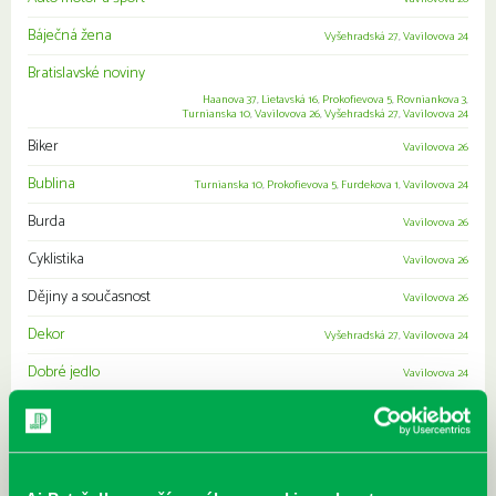
Báječná žena
Vyšehradská 27
,
Vavilovova 24
Bratislavské noviny
Haanova 37
,
Lietavská 16
,
Prokofievova 5
,
Rovniankova 3
,
Turnianska 10
,
Vavilovova 26
,
Vyšehradská 27
,
Vavilovova 24
Biker
Vavilovova 26
Bublina
Turnianska 10
,
Prokofievova 5
,
Furdekova 1
,
Vavilovova 24
Burda
Vavilovova 26
Cyklistika
Vavilovova 26
Dějiny a současnost
Vavilovova 26
Dekor
Vyšehradská 27
,
Vavilovova 24
Dobré jedlo
Vavilovova 24
Emma
Vavilovova 24
Epocha
Vavilovova 24
,
Rovniankova 3
Eva
Haanova 37