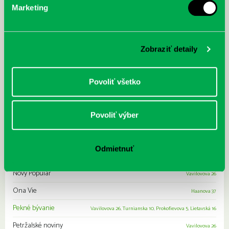
Marketing
Lego Minecraft
Furdekova 1
,
Prokofievova 5
,
Turnianska 10
,
Vavilovova 24
,
Vyšehradská 27
Lepšie bývanie
Haanova 37
Zobraziť detaily
Malý génius
Vavilovova 24
,
Furdekova 1
,
Prokofievova 5
,
Turnianska 10
,
Vyšehradská 27
Mama a ja
Vyšehradská 27
,
Prokofievova 5
Povoliť všetko
Miau
Rovniankova 3
Moja psychológia
Prokofievova 5
,
Lietavská 16
Povoliť výber
Naša Petržalka
Vavilovova 26
,
Vavilovova 24
,
Rovniankova 3
,
Haanova 37
,
Vyšehradská 27
,
Lietavská 16
,
Prokofievova 5
,
Turnianska 10
,
Furdekova 1
Odmietnuť
NexTech
Vavilovova 26
Nový Populár
Vavilovova 26
Ona Vie
Haanova 37
Pekné bývanie
Vavilovova 26
,
Turnianska 10
,
Prokofievova 5
,
Lietavská 16
Petržalské noviny
Vavilovova 26