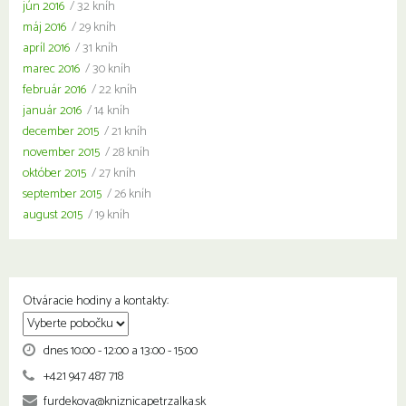
jún 2016
/ 32 kníh
máj 2016
/ 29 kníh
apríl 2016
/ 31 kníh
marec 2016
/ 30 kníh
február 2016
/ 22 kníh
január 2016
/ 14 kníh
december 2015
/ 21 kníh
november 2015
/ 28 kníh
október 2015
/ 27 kníh
september 2015
/ 26 kníh
august 2015
/ 19 kníh
Otváracie hodiny a kontakty:
dnes 10:00 - 12:00 a 13:00 - 15:00
+421 947 487 718
furdekova@kniznicapetrzalka.sk