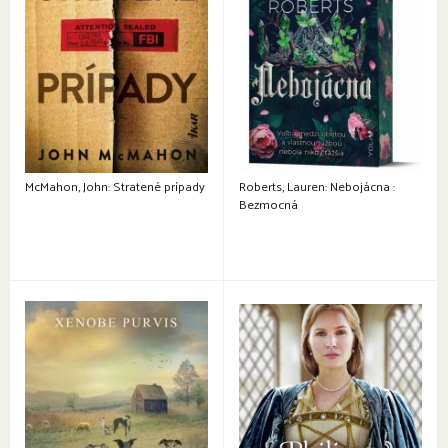
McMahon, John: Stratené prípady
Roberts, Lauren: Nebojácna :
Bezmocná