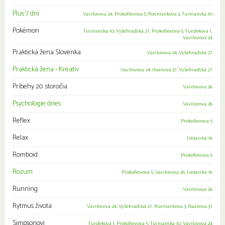
Plus 7 dní
Vavilovova 24
,
Prokofievova 5
,
Rovniankova 3
,
Turnianska 10
Pokémon
Turnianska 10
,
Vyšehradská 27
,
Prokofievova 5
,
Furdekova 1
,
Vavilovova 24
Praktická žena Slovenka
Vavilovova 24
,
Vyšehradská 27
Praktická žena - Kreatív
Vavilovova 24
,
Haanova 37
,
Vyšehradská 27
Príbehy 20. storočia
Vavilovova 26
Psychologie dnes
Vavilovova 26
Reflex
Prokofievova 5
Relax
Lietavská 16
Romboid
Prokofievova 5
Rozum
Prokofievova 5
,
Vavilovova 26
,
Lietavská 16
Running
Vavilovova 26
Rytmus života
Vavilovova 24
,
Vyšehradská 27
,
Rovniankova 3
,
Haanova 37
Simpsonovi
Furdekova 1
,
Prokofievova 5
,
Turnianska 10
,
Vavilovova 24