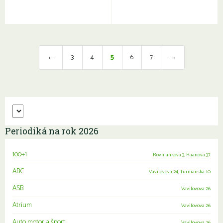
←
3
4
5
6
7
→
Periodiká na rok 2026
100+1
Rovniankova 3
,
Haanova 37
ABC
Vavilovova 24
,
Turnianska 10
ASB
Vavilovova 26
Atrium
Vavilovova 26
Auto motor a šport
Vavilovova 26