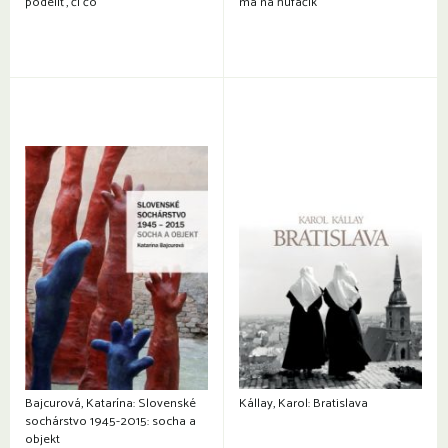
podeliť, či čo
ma na ňufáčik
Bajcurová, Katarína: Slovenské
Kállay, Karol: Bratislava
sochárstvo 1945-2015: socha a
objekt