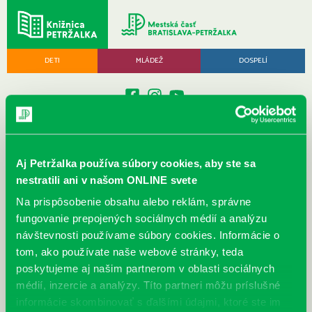
DETI
MLÁDEŽ
DOSPELÍ
Aj Petržalka používa súbory cookies, aby ste sa
MENU
nestratili ani v našom ONLINE svete
Archív december 2010
Na prispôsobenie obsahu alebo reklám, správne
fungovanie prepojených sociálnych médií a analýzu
návštevnosti používame súbory cookies. Informácie o
Archív ▾
tom, ako používate naše webové stránky, teda
poskytujeme aj našim partnerom v oblasti sociálnych
médií, inzercie a analýzy. Títo partneri môžu príslušné
informácie skombinovať s ďalšími údajmi, ktoré ste im