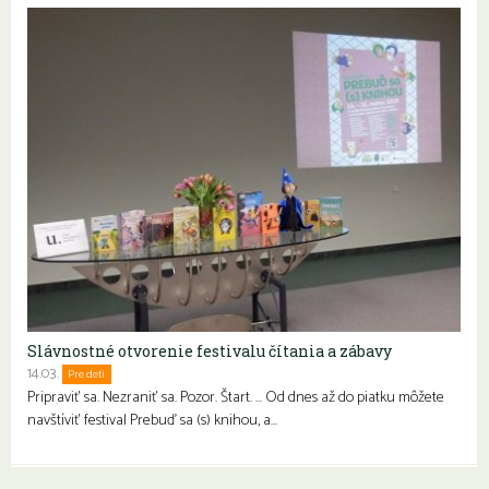
Slávnostné otvorenie festivalu čítania a zábavy
14.03.
Pre deti
Rodiny s deťmi
Pripraviť sa. Nezraniť sa. Pozor. Štart. … Od dnes až do piatku môžete
navštíviť festival Prebuď sa (s) knihou, a…