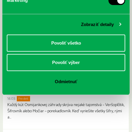
Marketing
Zobraziť detaily
Povoliť všetko
Povoliť výber
Odmietnuť
Vitajte v Osmijankovej literárnej záhrade
14.03.
Pre deti
Rodiny s deťmi
Každý kút Osmijankovej záhrady skrýva nejaké tajomstvá – Veršoplôtik,
Šifrovník alebo Močiar – porekadlovník. Keď vyriešite všetky šifry, rými
a…