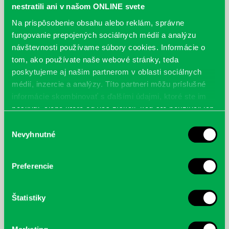
nestratili ani v našom ONLINE svete
Na prispôsobenie obsahu alebo reklám, správne
fungovanie prepojených sociálnych médií a analýzu
návštevnosti používame súbory cookies. Informácie o
tom, ako používate naše webové stránky, teda
poskytujeme aj našim partnerom v oblasti sociálnych
médií, inzercie a analýzy. Títo partneri môžu príslušné
informácie skombinovať s ďalšími údajmi, ktoré ste im
poskytli, alebo ktoré od vás získali, keď ste používali ich
služby.
Výber
Nevyhnutné
súhlasu
Novinky v ponuke e-kníh v našej knižnici.
Preferencie
21.03.
Vo výbere e- kníh v našej knižnici pribudlo niekoľko desiatok noviniek.
Ak nemáte čas prísť vybrať si z ponuky kníh…
Štatistiky