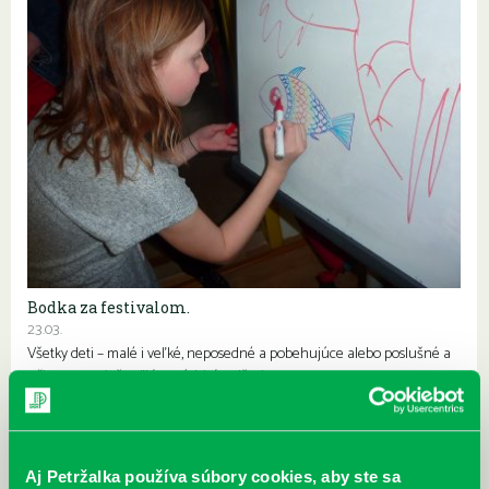
Bodka za festivalom.
23.03.
Všetky deti – malé i veľké, neposedné a pobehujúce alebo poslušné a
učiace sa, a tiež veľkí a múdri tínedžeri…
Aj Petržalka používa súbory cookies, aby ste sa