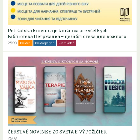
Petržalská knižnica je knižnica pre všetkých
Бібліотека Петржалка – це бібліотека для кожного
25.03.
Pre deti
Pre dospelých
Pre mládež
Rodiny s deťmi
Seniori
ČERSTVÉ NOVINKY ZO SVETA E-VÝPOŽIČIEK
25.03.