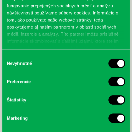
fungovanie prepojených sociálnych médií a analýzu
návštevnosti používame súbory cookies. Informácie o
tom, ako používate naše webové stránky, teda
poskytujeme aj našim partnerom v oblasti sociálnych
médií, inzercie a analýzy. Títo partneri môžu príslušné
informácie skombinovať s ďalšími údajmi, ktoré ste im
poskytli, alebo ktoré od vás získali, keď ste používali ich
služby.
Výber
Nevyhnutné
súhlasu
#kniznicapomaha alebo Deti potrebujú knihy
18.03.
Pre deti
Pre dospelých
Rodiny s deťmi
1. týždeň od výzvy. Ďakujeme za vašu štedrosť. Po týždni od výzvy do
Preferencie
zbierky Deti potrebujú knihy ste do našej…
Štatistiky
Marketing