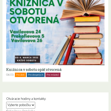
Knižnica v sobotu opäť otvorená
04.03.
Pre deti
Pre dospelých
Pre mládež
Rodiny s deťmi
Seniori
Otváracie hodiny a kontakty: