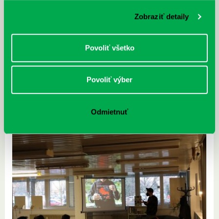
Zobraziť detaily
Povoliť všetko
Do knižnice sme „zasadili“ Stromáčik
16.03.
Povoliť výber
Už čoskoro ho nájdete na pobočkách Prokofievova 5, Vavilovova 24,
Turnianska 10, Furdekova 1. Časopis OZ Strom života podporil Fond…
Odmietnuť