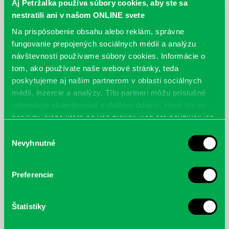
Aj Petržalka používa súbory cookies, aby ste sa
nestratili ani v našom ONLINE svete
Na prispôsobenie obsahu alebo reklám, správne
fungovanie prepojených sociálnych médií a analýzu
návštevnosti používame súbory cookies. Informácie o
tom, ako používate naše webové stránky, teda
poskytujeme aj našim partnerom v oblasti sociálnych
médií, inzercie a analýzy. Títo partneri môžu príslušné
informácie skombinovať s ďalšími údajmi, ktoré ste im
Mikuláš v knižnici
poskytli, alebo ktoré od vás získali, keď ste používali ich
08.12.
služby.
Výber
Tohtoročný Mikuláš nám priniesol sladkú odmenu a zasnežené ráno.
Nevyhnutné
súhlasu
Okrem štedrého Mikuláša vám prinášame aj bohatú foto nádielku.
Foto: Juraj…
Preferencie
Štatistiky