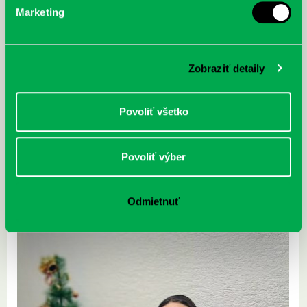
Marketing
Zobraziť detaily
Povoliť všetko
Knižnica Rovniankova 3 dňa 6.12.2003 zatvorená
01.12.
Povoliť výber
Vážené čitateľky, vážení čitatelia, knižnica Rovniankova 3 bude dňa
6.12.2023 zatvorená. Opäť Vás radi privítame vo štvrtok 7.12.2023
Odmietnuť