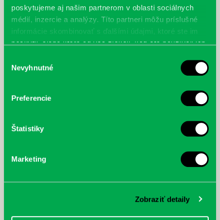
poskytujeme aj našim partnerom v oblasti sociálnych
médií, inzercie a analýzy. Títo partneri môžu príslušné
informácie skombinovať s ďalšími údajmi, ktoré ste im
poskytli, alebo ktoré od vás získali, keď ste používali ich
služby.
Výber
Nevyhnutné
súhlasu
Preferencie
Štatistiky
Marketing
Zobraziť detaily