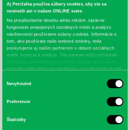
Aj Petržalka používa súbory cookies, aby ste sa
nestratili ani v našom ONLINE svete
Na prispôsobenie obsahu alebo reklám, správne
fungovanie prepojených sociálnych médií a analýzu
návštevnosti používame súbory cookies. Informácie o
výstava – Život v dunajských luhoch
23.04.
tom, ako používate naše webové stránky, teda
pre zobrazenie v plnej veľkosti kliknite na obrázok
poskytujeme aj našim partnerom v oblasti sociálnych
médií, inzercie a analýzy. Títo partneri môžu príslušné
informácie skombinovať s ďalšími údajmi, ktoré ste im
poskytli, alebo ktoré od vás získali, keď ste používali ich
služby.
Výber
Nevyhnutné
súhlasu
Preferencie
Štatistiky