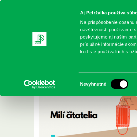
Aj Petržalka používa súbo
Na prispôsobenie obsahu a
návštevnosti používame sú
poskytujeme aj našim partn
REGISTRUJTE SA
ONLINE KATALÓ
príslušné informácie skomb
keď ste používali ich služb
Domov
2020 Archives
júl Archives
Archív júl 2020
Výber
Nevyhnutné
súhlasu