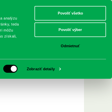
DETI
MLÁDEŽ
DOSPELÍ
Povoliť všetko
 a analýzu
ránky, teda
Povoliť výber
eri môžu
NICI
FEDINOVA
KONTAKTY
s získali,
Odmietnuť
Archív ▾
Zobraziť detaily