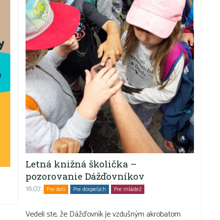
Letná knižná školička –
pozorovanie Dážďovníkov
16.07.
Pre deti
Pre dospelých
Pre mládež
Rodiny s deťmi
Seniori
Vedeli ste, že Dážďovník je vzdušným akrobatom