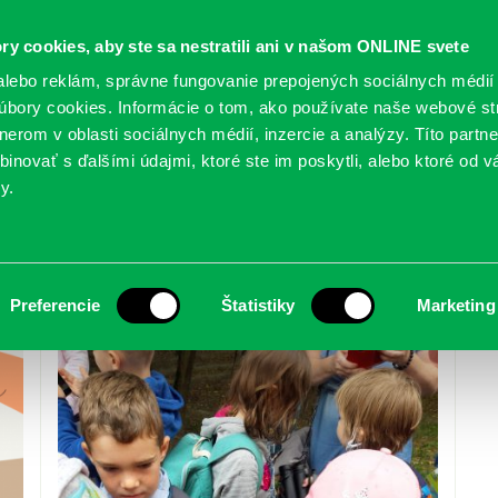
ry cookies, aby ste sa nestratili ani v našom ONLINE svete
lebo reklám, správne fungovanie prepojených sociálnych médií
bory cookies. Informácie o tom, ako používate naše webové st
erom v oblasti sociálnych médií, inzercie a analýzy. Títo partn
GY
SLUŽBY
PODUJATIA
POBOČKY
O KNIŽ
inovať s ďalšími údajmi, ktoré ste im poskytli, alebo ktoré od vá
y.
Preferencie
Štatistiky
Marketing