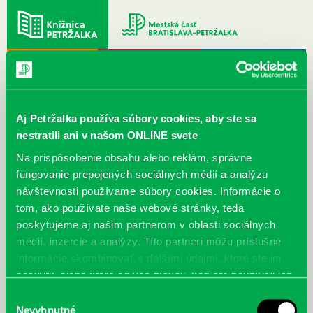
DETI
MLÁDEŽ
DOSPELÍ
Aj Petržalka používa súbory cookies, aby ste sa
nestratili ani v našom ONLINE svete
Na prispôsobenie obsahu alebo reklám, správne
MENU
fungovanie prepojených sociálnych médií a analýzu
návštevnosti používame súbory cookies. Informácie o
Archív február 2021
tom, ako používate naše webové stránky, teda
poskytujeme aj našim partnerom v oblasti sociálnych
médií, inzercie a analýzy. Títo partneri môžu príslušné
Archív ▾
informácie skombinovať s ďalšími údajmi, ktoré ste im
poskytli, alebo ktoré od vás získali, keď ste používali ich
služby.
Výber
Nevyhnutné
súhlasu