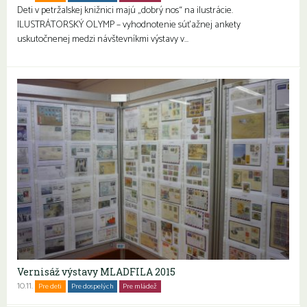
Deti v petržalskej knižnici majú „dobrý nos“ na ilustrácie.
ILUSTRÁTORSKÝ OLYMP – vyhodnotenie súťažnej ankety
uskutočnenej medzi návštevníkmi výstavy v…
Vernisáž výstavy MLADFILA 2015
10.11.
Pre deti
Pre dospelých
Pre mládež