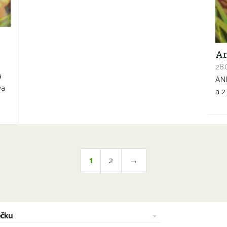
An
28.0
a
AND
va
a 2
1
2
→
očku