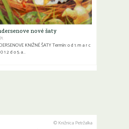
dersenove nové šaty
1.
ERSENOVE KNIŽNÉ ŠATY Termín: o d 1. m a r c
 0 1 2 d o 5. a…
© Knižnica Petržalka