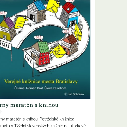
rný maratón s knihou
1.
ný maratón s knihou. Petržalská knižnica
pravila v Týždni slovenských knižníc na utorkové