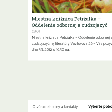
Miestna knižnica Petržalka –
Oddelenie odbornej a cudzojazyč…
28.01.
Miestna knižnica Petržalka – Oddelenie odbornej 
cudzojazyčnej literatúry Vavilovova 26 – Vás pozý
dňa 5.3. 2012 o 16:30 na…
Vyberte pob
Otváracie hodiny a kontakty: