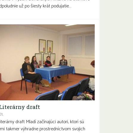
dpoludnie už po šiesty krát podujatie…
 Literárny draft
1.
Literárny draft Mladí začínajúci autori, ktorí sú
mi takmer výhradne prostredníctvom svojich