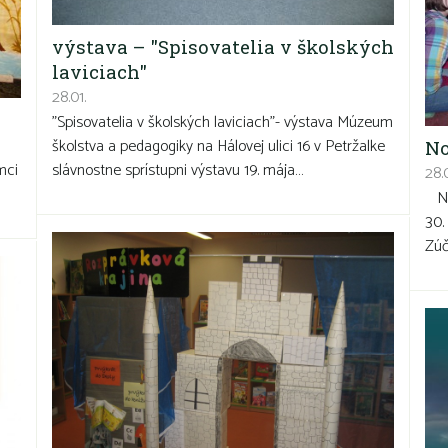
výstava – "Spisovatelia v školských
laviciach"
28.01.
"Spisovatelia v školských laviciach"- výstava Múzeum
školstva a pedagogiky na Hálovej ulici 16 v Petržalke
No
mci
slávnostne sprístupni výstavu 19. mája…
28.0
Noc
30.
Zúč