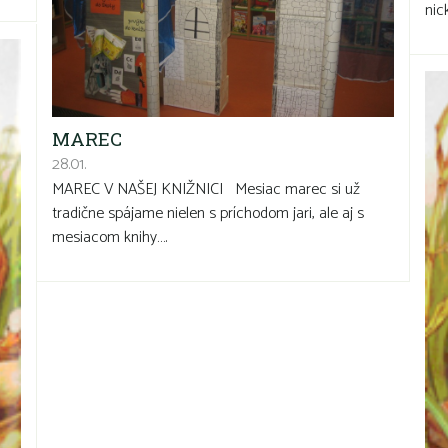
nic
MAREC
28.01.
MAREC V NAŠEJ KNIŽNICI Mesiac marec si už
tradične spájame nielen s príchodom jari, ale aj s
mesiacom knihy….