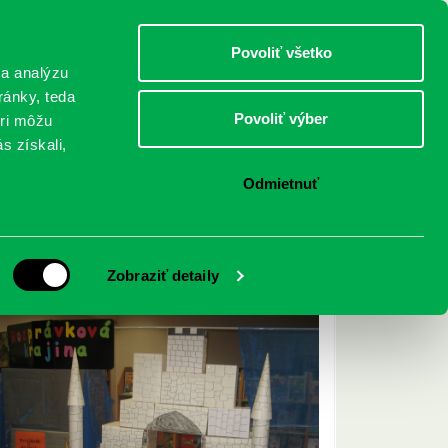
DETI
MLÁDEŽ
DOSPELÍ
Povoliť všetko
 a analýzu
ránky, teda
Povoliť výber
eri môžu
NICI
FEDINOVA
KONTAKTY
s získali,
Odmietnuť
Archív ▾
Zobraziť detaily