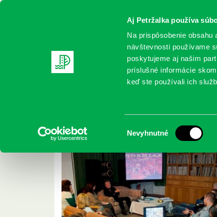
Aj Petržalka používa súbo
Na prispôsobenie obsahu a
návštevnosti používame sú
poskytujeme aj našim partn
REGISTRUJTE SA
ONLINE KATALÓ
príslušné informácie skomb
keď ste používali ich služb
Domov
2013 Archives
jan Archives
Archív január 2013
Výber
Nevyhnutné
súhlasu