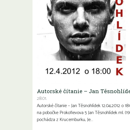
Autorské čítanie – Jan Těsnohlíd
28.01.
Autorské čítanie – Jan Těsnohlídek 12.04.2012 o 18
na pobočke Prokofievova 5 Jan Těsnohlídek ml. (19
pochádza z Krucemburku, Je…