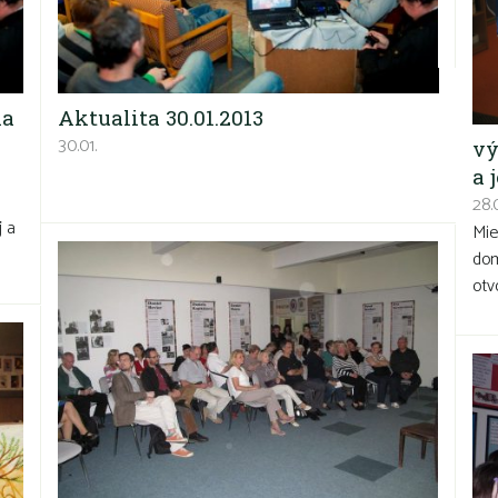
ka
Aktualita 30.01.2013
30.01.
vý
a 
28.0
j a
Mie
dom
otv