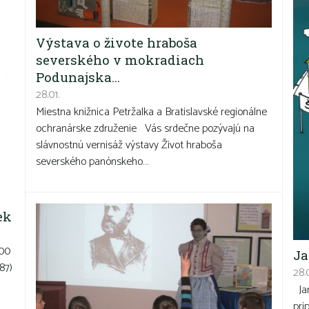
Výstava o živote hraboša
severského v mokradiach
Podunajska…
28.01.
Miestna knižnica Petržalka a Bratislavské regionálne
ochranárske združenie Vás srdečne pozývajú na
slávnostnú vernisáž výstavy Život hraboša
severského panónskeho…
ek
:00
Ja
87)
28.0
Jar
pri