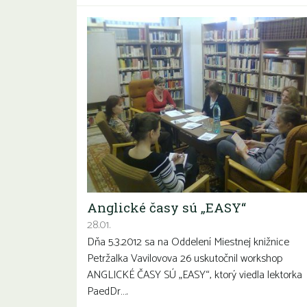
Anglické časy sú „EASY“
28.01.
Dňa 5.3.2012 sa na Oddelení Miestnej knižnice
Petržalka Vavilovova 26 uskutočnil workshop
ANGLICKÉ ČASY SÚ „EASY“, ktorý viedla lektorka
PaedDr….