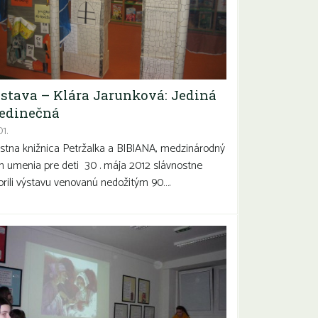
stava – Klára Jarunková: Jediná
jedinečná
1.
stna knižnica Petržalka a BIBIANA, medzinárodný
 umenia pre deti 30 . mája 2012 slávnostne
orili výstavu venovanú nedožitým 90….