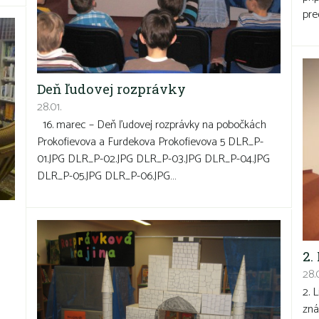
pre
Deň ľudovej rozprávky
28.01.
16. marec – Deň ľudovej rozprávky na pobočkách
Prokofievova a Furdekova Prokofievova 5 DLR_P-
01.JPG DLR_P-02.JPG DLR_P-03.JPG DLR_P-04.JPG
DLR_P-05.JPG DLR_P-06.JPG…
2.
28.0
2. 
zná