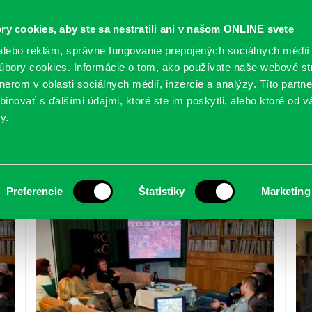
ry cookies, aby ste sa nestratili ani v našom ONLINE svete
lebo reklám, správne fungovanie prepojených sociálnych médií
bory cookies. Informácie o tom, ako používate naše webové st
erom v oblasti sociálnych médií, inzercie a analýzy. Títo partn
GY
SLUŽBY
PODUJATIA
POBOČKY
O KNIŽ
inovať s ďalšími údajmi, ktoré ste im poskytli, alebo ktoré od vá
y.
Preferencie
Štatistiky
Marketing