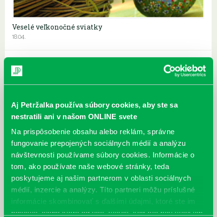
Veselé veľkonočné sviatky
18.04.
Aj Petržalka používa súbory cookies, aby ste sa
nestratili ani v našom ONLINE svete
Na prispôsobenie obsahu alebo reklám, správne
fungovanie prepojených sociálnych médií a analýzu
návštevnosti používame súbory cookies. Informácie o
tom, ako používate naše webové stránky, teda
poskytujeme aj našim partnerom v oblasti sociálnych
médií, inzercie a analýzy. Títo partneri môžu príslušné
informácie skombinovať s ďalšími údajmi, ktoré ste im
Z posledného raja na zemi až po Tibet Južnej Ameriky
poskytli, alebo ktoré od vás získali, keď ste používali ich