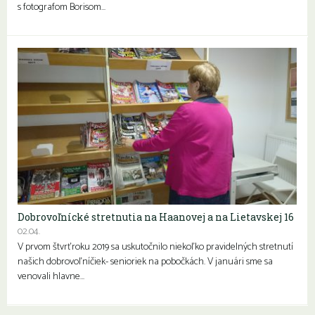
s fotografom Borisom…
Dobrovoľnícké stretnutia na Haanovej a na Lietavskej 16
02.04.
V prvom štvrťroku 2019 sa uskutočnilo niekoľko pravidelných stretnutí
našich dobrovoľníčiek- senioriek na pobočkách. V januári sme sa
venovali hlavne…