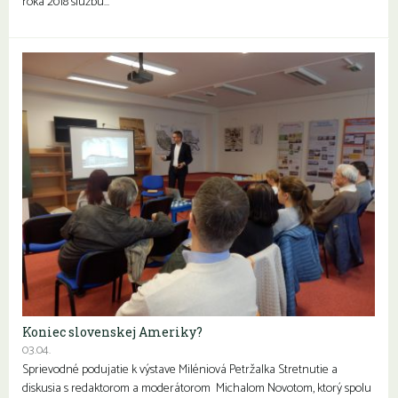
roka 2018 službu…
Koniec slovenskej Ameriky?
03.04.
Sprievodné podujatie k výstave Miléniová Petržalka Stretnutie a
diskusia s redaktorom a moderátorom Michalom Novotom, ktorý spolu