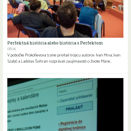
Perfektná história alebo história s Perfektom
08.04.
V pobočke Prokofievova 5 sme privítali trojicu autorov. Ivan Mrva, Ivan
Szabó a Ladislav Švihran rozprávali zaujímavosti o živote Márie…