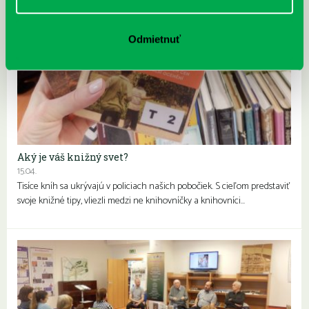
Odmietnuť
Aký je váš knižný svet?
15.04.
Tisíce kníh sa ukrývajú v policiach našich pobočiek. S cieľom predstaviť
svoje knižné tipy, vliezli medzi ne knihovníčky a knihovníci…