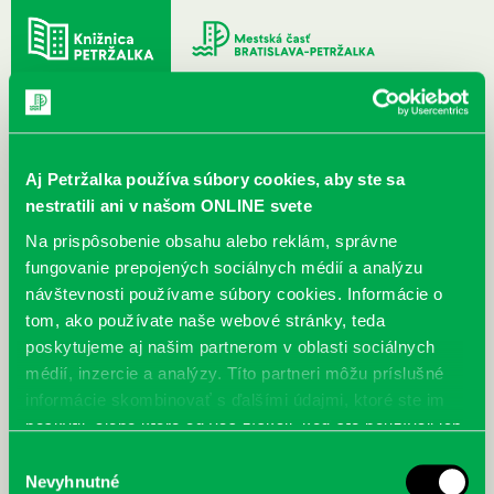
DETI
MLÁDEŽ
DOSPELÍ
Aj Petržalka používa súbory cookies, aby ste sa
nestratili ani v našom ONLINE svete
Na prispôsobenie obsahu alebo reklám, správne
fungovanie prepojených sociálnych médií a analýzu
MENU
návštevnosti používame súbory cookies. Informácie o
Archív február 2017
tom, ako používate naše webové stránky, teda
poskytujeme aj našim partnerom v oblasti sociálnych
médií, inzercie a analýzy. Títo partneri môžu príslušné
Archív ▾
informácie skombinovať s ďalšími údajmi, ktoré ste im
poskytli, alebo ktoré od vás získali, keď ste používali ich
služby.
Výber
Nevyhnutné
súhlasu