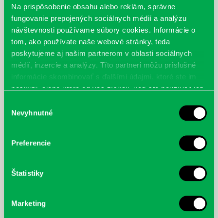
Na prispôsobenie obsahu alebo reklám, správne
fungovanie prepojených sociálnych médií a analýzu
návštevnosti používame súbory cookies. Informácie o
tom, ako používate naše webové stránky, teda
poskytujeme aj našim partnerom v oblasti sociálnych
médií, inzercie a analýzy. Títo partneri môžu príslušné
informácie skombinovať s ďalšími údajmi, ktoré ste im
poskytli, alebo ktoré od vás získali, keď ste používali ich
služby.
Výber
Nevyhnutné
súhlasu
Do knižníc sa dostanú len ľudia s negatívnym testom,
alebo iným potvrdením
26.01.
Preferencie
Od stredy (27. 1.) Úrad verejného zdravotníctva (ÚVZ) SR opäť povolil
otvorenie knižníc. Návštevníci budú potrebovať pre vstup negatívny
test…
Štatistiky
Marketing