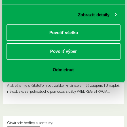
Zobraziť detaily
Povoliť všetko
Povoliť výber
Odmietnuť
Viete že?
14.01.
A ak ešte nie si čitateľom petržalskej knižnice a máš záujem, TU nájdeš
návod, ako sa jednoducho pomocou služby PREDREGISTRÁCIA …
Otváracie hodiny a kontakty: