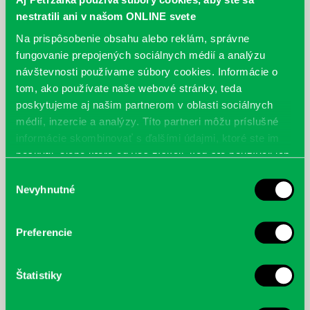
nestratili ani v našom ONLINE svete
Na prispôsobenie obsahu alebo reklám, správne
fungovanie prepojených sociálnych médií a analýzu
návštevnosti používame súbory cookies. Informácie o
tom, ako používate naše webové stránky, teda
poskytujeme aj našim partnerom v oblasti sociálnych
médií, inzercie a analýzy. Títo partneri môžu príslušné
informácie skombinovať s ďalšími údajmi, ktoré ste im
poskytli, alebo ktoré od vás získali, keď ste používali ich
služby.
Výber
Nevyhnutné
súhlasu
Brožúra „PETRŽALKA, sídlisko možností“, aj s našou
Preferencie
knižnicou.
17.02.
Čítali ste už brožúru „Petržalka, sídlisko možností“? Tlačená brožúra,
Štatistiky
ktorú si obyvatelia nájdu v schránkach, obsahuje rôzne rubriky ako
šport,…