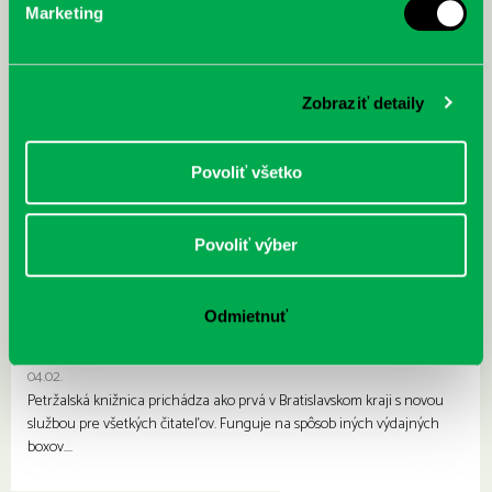
Marketing
Zobraziť detaily
Povoliť všetko
Povoliť výber
Odmietnuť
VÝDAJNÝ KNIŽNÝ BOX – prvý v Bratislavskom kraji
04.02.
Petržalská knižnica prichádza ako prvá v Bratislavskom kraji s novou
službou pre všetkých čitateľov. Funguje na spôsob iných výdajných
boxov….