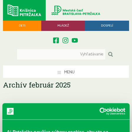
DETI
MLÁDEŽ
DOSPELÍ
MENU
Archív február 2025
Archív ▾
Aj Petržalka používa súbory cookies, aby ste sa