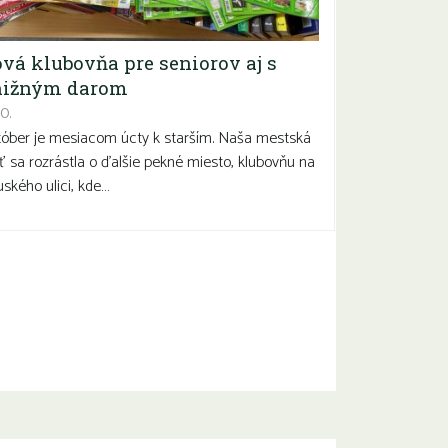
vá klubovňa pre seniorov aj s
nižným darom
0.
óber je mesiacom úcty k starším. Naša mestská
ť sa rozrástla o ďalšie pekné miesto, klubovňu na
ského ulici, kde…