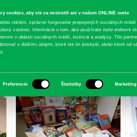
ry cookies, aby ste sa nestratili ani v našom ONLINE svete
lebo reklám, správne fungovanie prepojených sociálnych médií
bory cookies. Informácie o tom, ako používate naše webové st
erom v oblasti sociálnych médií, inzercie a analýzy. Títo partn
GY
SLUŽBY
PODUJATIA
POBOČKY
O KNIŽ
inovať s ďalšími údajmi, ktoré ste im poskytli, alebo ktoré od vá
y.
1
Preferencie
Štatistiky
Marketing