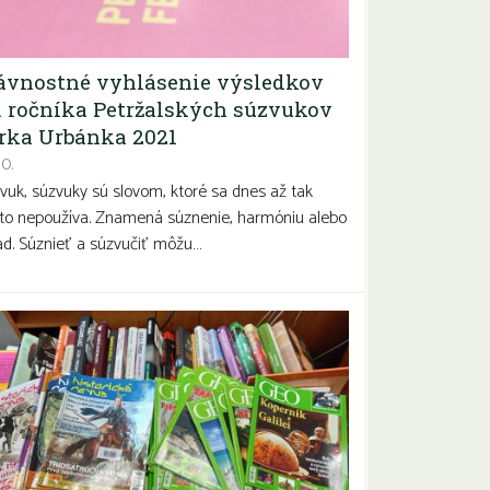
ávnostné vyhlásenie výsledkov
. ročníka Petržalských súzvukov
rka Urbánka 2021
10.
vuk, súzvuky sú slovom, ktoré sa dnes až tak
to nepoužíva. Znamená súznenie, harmóniu alebo
ad. Súznieť a súzvučiť môžu…