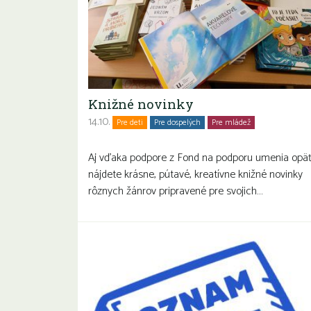
Knižné novinky
14.10.
Pre deti
Pre dospelých
Pre mládež
Rodiny s deťm
Seniori
Aj vďaka podpore z Fond na podporu umenia opä
nájdete krásne, pútavé, kreatívne knižné novinky
rôznych žánrov pripravené pre svojich…