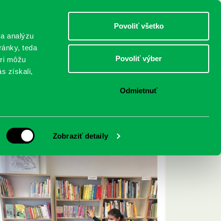
DETI
MLÁDEŽ
DOSPELÍ
Povoliť všetko
 a analýzu
ránky, teda
Povoliť výber
eri môžu
NICI
FEDINOVA
KONTAKTY
s získali,
Odmietnuť
Archív ▾
Zobraziť detaily