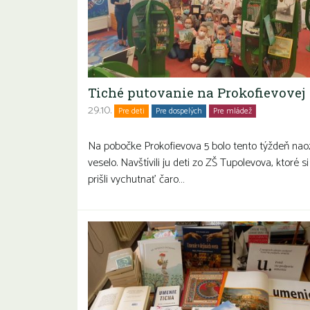
Tiché putovanie na Prokofievovej
29.10.
Pre deti
Pre dospelých
Pre mládež
Rodiny s deť
Seniori
Na pobočke Prokofievova 5 bolo tento týždeň nao
veselo. Navštívili ju deti zo ZŠ Tupolevova, ktoré si
prišli vychutnať čaro…