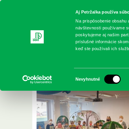
Aj Petržalka používa súbo
Na prispôsobenie obsahu a
návštevnosti používame sú
poskytujeme aj našim partn
REGISTRUJTE SA
ONLINE KATALÓ
príslušné informácie skomb
keď ste používali ich služb
Domov
2021 Archives
okt Archives
Archív október 202
Výber
Nevyhnutné
súhlasu