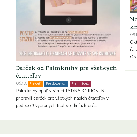
No
k
05.1
Okt
čas
Osu
Darček od Palmknihy pre všetkých
čitateľov
06.10.
Pre deti
Pre dospelých
Pre mládež
Seniori
Palm knihy opäť v rámci TÝDNA KNIHOVEN
pripravili darček pre všetkých našich čitateľov v
podobe 3 vybraných titulov e-kníh, ktoré…