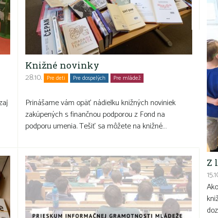
Knižné novinky
28.10.
mi
Pre deti
Pre dospelých
Pre mládež
Rodiny s deťmi
Seniori
zaj
Prinášame vám opäť nádielku knižných noviniek
zakúpených s finančnou podporou z Fond na
podporu umenia. Tešiť sa môžete na knižné…
Z 
15.1
Ako
kni
doz