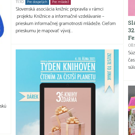
11.10.
Pre dospelých
Pre mládež
Slovenská asociácia knižníc pripravila v rámci
projektu Knižnice a informačné vzdelávanie –
Sl
prieskum informačnej gramotnosti mládeže. Cieľom
32
prieskumu je mapovať vývoj…
Fe
08.
Súz
čas
súl
lskú