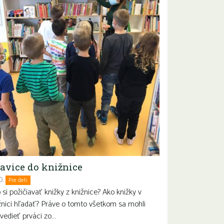
lavice do knižnice
0.
Pre deti
 si požičiavať knižky z knižnice? Ako knižky v
žnici hľadať? Práve o tomto všetkom sa mohli
vedieť prváci zo…