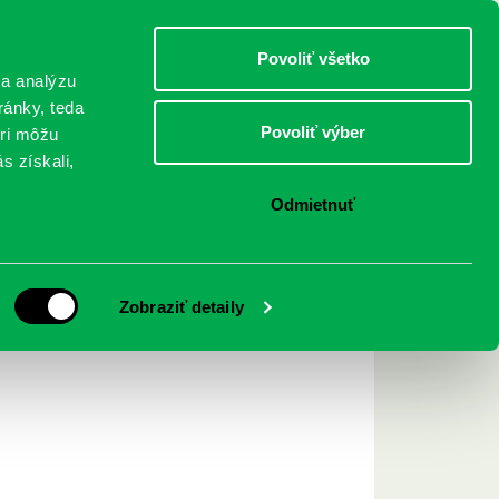
DETI
MLÁDEŽ
DOSPELÍ
Povoliť všetko
 a analýzu
ránky, teda
Povoliť výber
eri môžu
NICI
FEDINOVA
KONTAKTY
s získali,
Odmietnuť
Archív ▾
Zobraziť detaily