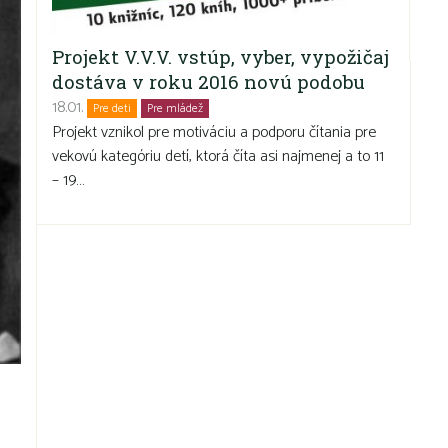
Projekt V.V.V. vstúp, vyber, vypožičaj
dostáva v roku 2016 novú podobu
18.01.
Pre deti
Pre mládež
Projekt vznikol pre motiváciu a podporu čítania pre
vekovú kategóriu detí, ktorá číta asi najmenej a to 11
– 19…