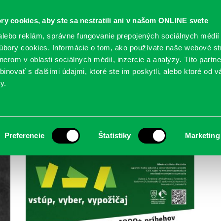
ry cookies, aby ste sa nestratili ani v našom ONLINE svete
lebo reklám, správne fungovanie prepojených sociálnych médií
bory cookies. Informácie o tom, ako používate naše webové st
erom v oblasti sociálnych médií, inzercie a analýzy. Títo partn
GY
SLUŽBY
PODUJATIA
POBOČKY
O KNIŽ
inovať s ďalšími údajmi, ktoré ste im poskytli, alebo ktoré od vá
y.
Preferencie
Štatistiky
Marketing