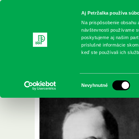
Aj Petržalka používa súbo
Na prispôsobenie obsahu a
návštevnosti používame sú
poskytujeme aj našim partn
REGISTRUJTE SA
ONLINE KATALÓ
príslušné informácie skomb
keď ste používali ich služb
Domov
2016 Archives
jan Archives
Archív január 2016
Výber
Nevyhnutné
súhlasu