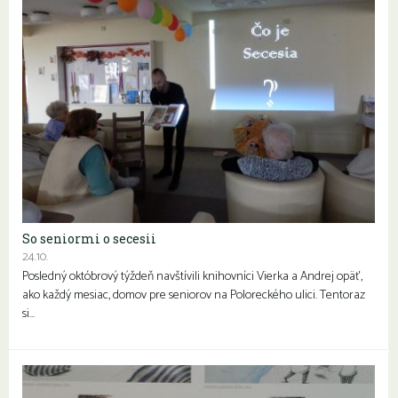
So seniormi o secesii
24.10.
Posledný októbrový týždeň navštívili knihovníci Vierka a Andrej opäť,
ako každý mesiac, domov pre seniorov na Poloreckého ulici. Tentoraz
si…