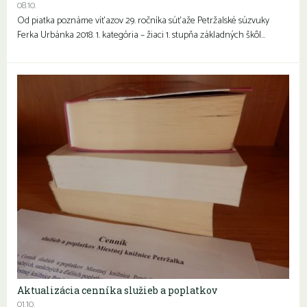
08.10.
Od piatka poznáme víťazov 29. ročníka súťaže Petržalské súzvuky
Ferka Urbánka 2018. 1. kategória – žiaci 1. stupňa základných škôl…
Aktualizácia cenníka služieb a poplatkov
01.10.