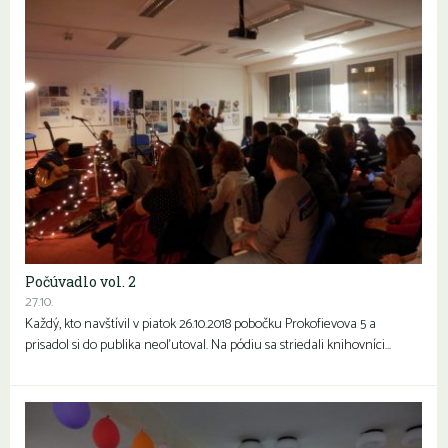
Počúvadlo vol. 2
27.10.
Každý, kto navštívil v piatok 26.10.2018 pobočku Prokofievova 5 a
prisadol si do publika neoľutoval. Na pódiu sa striedali knihovníci…