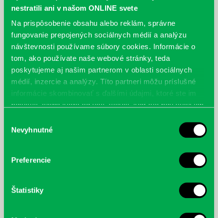
nestratili ani v našom ONLINE svete
Na prispôsobenie obsahu alebo reklám, správne
fungovanie prepojených sociálnych médií a analýzu
„Ochlaď sa!“ v petržalskej knižnici na Vavilovovej 26
návštevnosti používame súbory cookies. Informácie o
30.07.
tom, ako používate naše webové stránky, teda
Letné horúčavy dajú zabrať každému z nás. Chceme vás preto
poskytujeme aj našim partnerom v oblasti sociálnych
informovať, že sa naša petržalská knižnica stala súčasťou pilotného
médií, inzercie a analýzy. Títo partneri môžu príslušné
projektu…
informácie skombinovať s ďalšími údajmi, ktoré ste im
poskytli, alebo ktoré od vás získali, keď ste používali ich
služby.
Výber
Nevyhnutné
súhlasu
Preferencie
Štatistiky