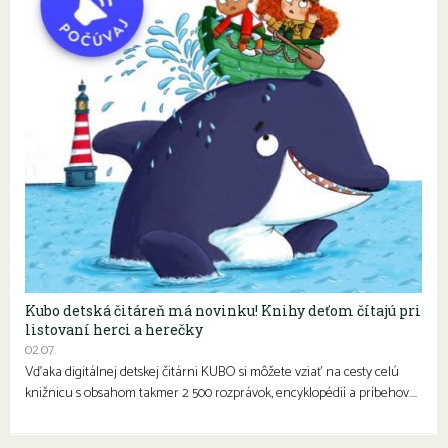
Kubo detská čitáreň má novinku! Knihy deťom čítajú pri
listovaní herci a herečky
02.07.
Vďaka digitálnej detskej čitárni KUBO si môžete vziať na cesty celú
knižnicu s obsahom takmer 2 500 rozprávok, encyklopédií a príbehov….