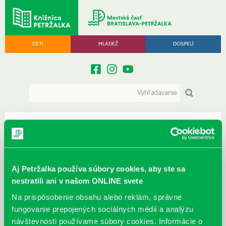
DETI
MLÁDEŽ
DOSPELÍ
MENU
Archív máj 2026
Aj Petržalka používa súbory cookies, aby ste sa
Archív ▾
nestratili ani v našom ONLINE svete
Na prispôsobenie obsahu alebo reklám, správne
fungovanie prepojených sociálnych médií a analýzu
návštevnosti používame súbory cookies. Informácie o