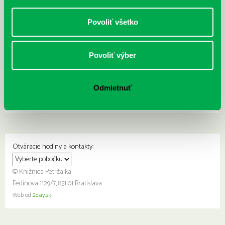
Povoliť všetko
Knižnicu Prokofievova 5 čaká po 16 rokoch sťahovanie
Povoliť výber
26.05.
Milí čitatelia a návštevníci, možno ste zachytili, že intenzívne
pripravujeme projekt novej knižnice na Fedinovej 7. Našu pobočku na
Odmietnuť
Prokofievovej 5…
Otváracie hodiny a kontakty:
© Knižnica Petržalka
Fedinova 1129/7, 851 01 Bratislava
Web od
2day.sk