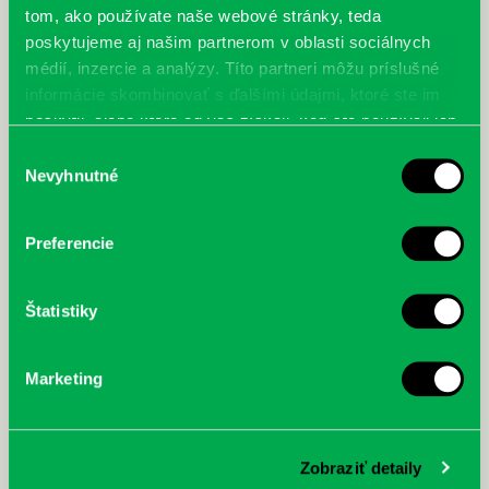
tom, ako používate naše webové stránky, teda
poskytujeme aj našim partnerom v oblasti sociálnych
médií, inzercie a analýzy. Títo partneri môžu príslušné
informácie skombinovať s ďalšími údajmi, ktoré ste im
poskytli, alebo ktoré od vás získali, keď ste používali ich
služby.
Výber
Nevyhnutné
súhlasu
Preferencie
Štatistiky
Marketing
Zobraziť detaily