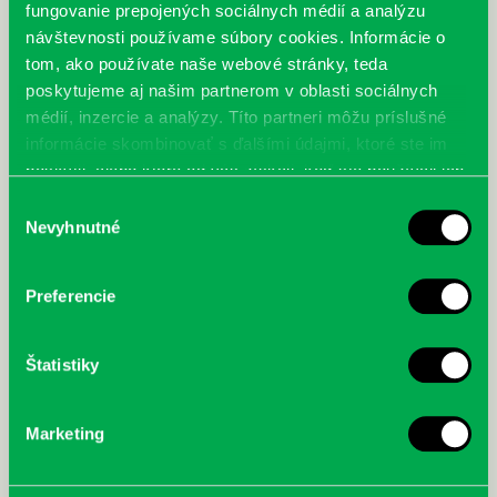
fungovanie prepojených sociálnych médií a analýzu
návštevnosti používame súbory cookies. Informácie o
tom, ako používate naše webové stránky, teda
poskytujeme aj našim partnerom v oblasti sociálnych
médií, inzercie a analýzy. Títo partneri môžu príslušné
informácie skombinovať s ďalšími údajmi, ktoré ste im
poskytli, alebo ktoré od vás získali, keď ste používali ich
služby.
Výber
Nevyhnutné
súhlasu
Preferencie
Miestna knižnica Petržalka – pobočka Dudova 2
28.08.
Štatistiky
Miestna knižnica Petržalka – pobočka Dudova 2 pozýva všetkých
škôlkarov, školákov, ich rodičov a starých rodičov, študentov,
pedagógov na návštevu…
Marketing