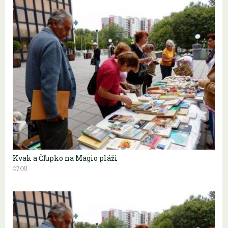
Kvak a Čľupko na Magio pláži
07.08.