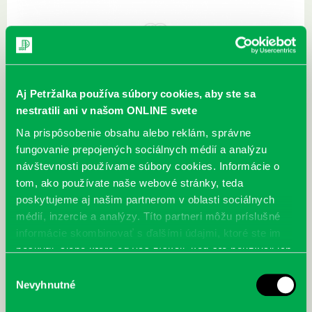
Aj Petržalka používa súbory cookies, aby ste sa
nestratili ani v našom ONLINE svete
Na prispôsobenie obsahu alebo reklám, správne
fungovanie prepojených sociálnych médií a analýzu
návštevnosti používame súbory cookies. Informácie o
tom, ako používate naše webové stránky, teda
poskytujeme aj našim partnerom v oblasti sociálnych
médií, inzercie a analýzy. Títo partneri môžu príslušné
informácie skombinovať s ďalšími údajmi, ktoré ste im
poskytli, alebo ktoré od vás získali, keď ste používali ich
služby.
Výber
Správa o činnosti Krajskej pobočky Spolku slovenských
Nevyhnutné
súhlasu
knihovníkov a knižníc Bratislavský kraj
11.08.