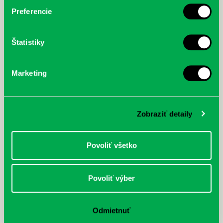
Krajská pobočka Spolku slovenských knihovníkov a knižníc Bratislavský
Preferencie
kraj pripravila Správu o činnosti za rok 2019, kde je možnosť prezrieť…
Štatistiky
Marketing
Zobraziť detaily
Povoliť všetko
Povoliť výber
Odmietnuť