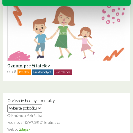
Oznam pre čitateľov
03.08.
Pre deti
Pre dospelých
Pre mládež
Rodiny s deťmi
Seniori
Otváracie hodiny a kontakty:
© Knižnica Petržalka
Fedinova 1129/7, 851 01 Bratislava
Web od
2day.sk