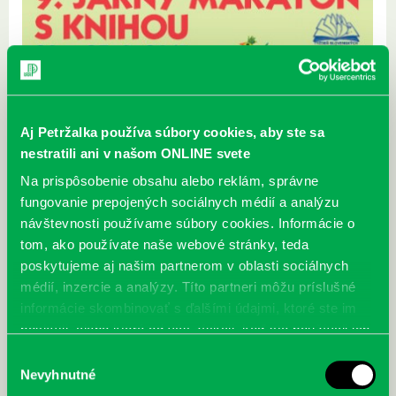
Aj Petržalka používa súbory cookies, aby ste sa
nestratili ani v našom ONLINE svete
Na prispôsobenie obsahu alebo reklám, správne
fungovanie prepojených sociálnych médií a analýzu
návštevnosti používame súbory cookies. Informácie o
tom, ako používate naše webové stránky, teda
poskytujeme aj našim partnerom v oblasti sociálnych
médií, inzercie a analýzy. Títo partneri môžu príslušné
informácie skombinovať s ďalšími údajmi, ktoré ste im
poskytli, alebo ktoré od vás získali, keď ste používali ich
služby.
Výber
Nevyhnutné
súhlasu