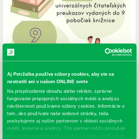
Aj Petržalka používa súbory cookies, aby ste sa
nestratili ani v našom ONLINE svete
Na prispôsobenie obsahu alebo reklám, správne
Knižničný október v číslach
fungovanie prepojených sociálnych médií a analýzu
16.11.
návštevnosti používame súbory cookies. Informácie o
tom, ako používate naše webové stránky, teda
poskytujeme aj našim partnerom v oblasti sociálnych
médií, inzercie a analýzy. Títo partneri môžu príslušné
informácie skombinovať s ďalšími údajmi, ktoré ste im