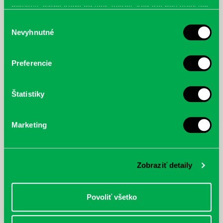
poskytli, alebo ktoré od vás získali, keď ste používali ich
služby.
Výber
Nevyhnutné
súhlasu
Preferencie
Štatistiky
Marketing
Zobraziť detaily
Povoliť všetko