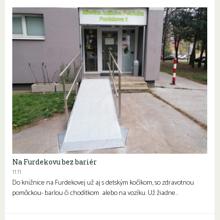
Na Furdekovu bez bariér
11.11.
Do knižnice na Furdekovej už aj s detským kočíkom, so zdravotnou
pomôckou- barlou či chodítkom alebo na vozíku. Už žiadne…