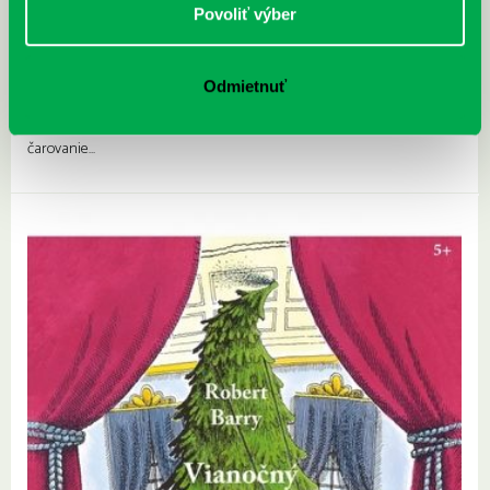
Povoliť výber
Kopl, Petr: Morgavsa&Morgana 1 : Dračie pestúnky
13.11.
Odmietnuť
Strašidelný príbeh o dvoch čarodejniciach Morgavse a Morgane.
Morgana sa čarodejníckemu remeslu zatiaľ len učí a ešte jej to
čarovanie…