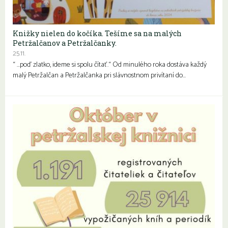
Knižky nielen do kočíka. Tešíme sa na malých
Petržalčanov a Petržalčanky.
25.11.
“ …poď zlatko, ideme si spolu čítať.“ Od minulého roka dostáva každý
malý Petržalčan a Petržalčanka pri slávnostnom privítaní do…