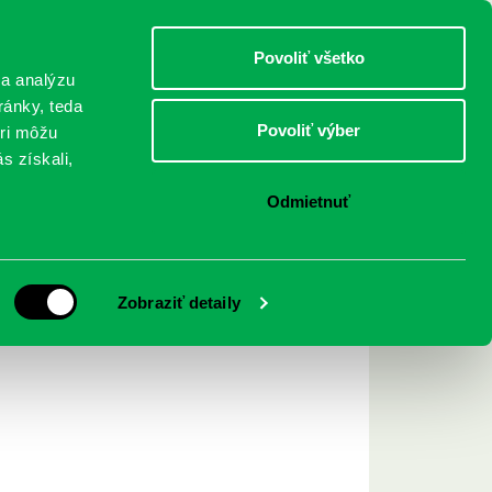
DETI
MLÁDEŽ
DOSPELÍ
Povoliť všetko
 a analýzu
ránky, teda
Povoliť výber
eri môžu
NICI
FEDINOVA
KONTAKTY
s získali,
Odmietnuť
Archív ▾
Zobraziť detaily