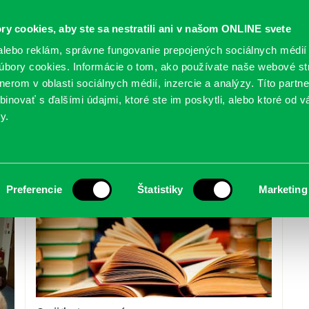
ry cookies, aby ste sa nestratili ani v našom ONLINE svete
lebo reklám, správne fungovanie prepojených sociálnych médií
bory cookies. Informácie o tom, ako používate naše webové st
erom v oblasti sociálnych médií, inzercie a analýzy. Títo partn
GY
SLUŽBY
PODUJATIA
POBOČKY
O KNIŽ
inovať s ďalšími údajmi, ktoré ste im poskytli, alebo ktoré od vá
y.
Preferencie
Štatistiky
Marketing