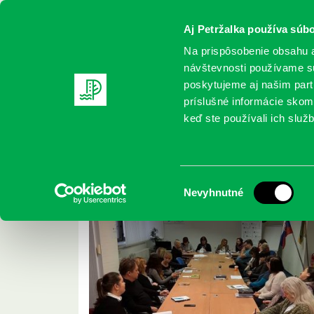
Aj Petržalka používa súbo
Na prispôsobenie obsahu a
návštevnosti používame sú
poskytujeme aj našim partn
REGISTRUJTE SA
ONLINE KATALÓ
príslušné informácie skomb
keď ste používali ich služb
Domov
2020 Archives
Archív
Výber
Nevyhnutné
súhlasu