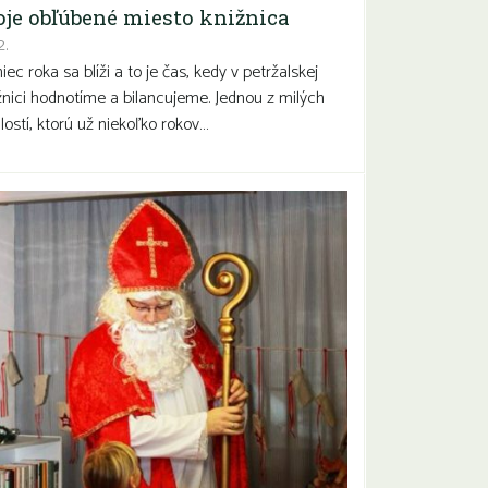
je obľúbené miesto knižnica
2.
iec roka sa blíži a to je čas, kedy v petržalskej
žnici hodnotíme a bilancujeme. Jednou z milých
lostí, ktorú už niekoľko rokov…