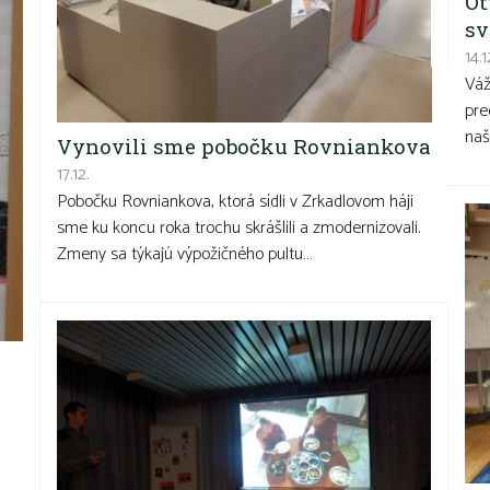
Ot
sv
14.1
Váž
pre
naš
Vynovili sme pobočku Rovniankova
17.12.
Pobočku Rovniankova, ktorá sídli v Zrkadlovom háji
sme ku koncu roka trochu skrášlili a zmodernizovali.
Zmeny sa týkajú výpožičného pultu…