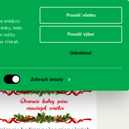
DETI
MLÁDEŽ
DOSPELÍ
Povoliť všetko
 a analýzu
ránky, teda
Povoliť výber
eri môžu
NICI
FEDINOVA
KONTAKTY
s získali,
Odmietnuť
Archív ▾
Zobraziť detaily