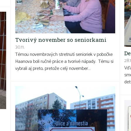
Tvorivý november so seniorkami
30.11.
De
Témou novembrových stretnutí senioriek v pobočke
28.1
Haanova boli ručné práce a tvorivé nápady. Tému si
Vďa
vybrali aj preto, pretože celý november…
sme
det