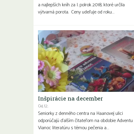
a najlepších kníh za I. polrok 2018, ktoré určila
výtvarná porota. Ceny udeľuje od roku…
Inšpirácie na december
04.12.
Seniorky z denného centra na Haanovej ulici
odporúčajú ďalším čitateľom na obdobie Adventu
Vianoc literatúru s témou pečenia a…