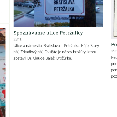
e…
Spoznávame ulice Petržalky
23.11.
Po
Ulice a námestia: Bratislava – Petržalka. Háje, Starý
16.11
háj, Zrkadlový háj, Ovsište je názov brožúry, ktorú
Pet
zostavil Dr. Claude Baláž. Brožúrka…
pri
pon
po