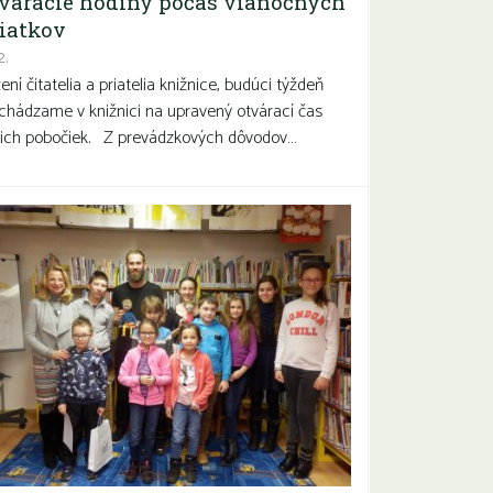
váracie hodiny počas vianočných
iatkov
2.
ení čitatelia a priatelia knižnice, budúci týždeň
chádzame v knižnici na upravený otvárací čas
ich pobočiek. Z prevádzkových dôvodov…