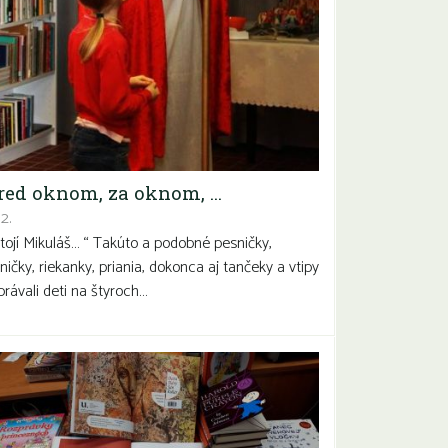
pred oknom, za oknom, …
2.
tojí Mikuláš… “ Takúto a podobné pesničky,
ničky, riekanky, priania, dokonca aj tančeky a vtipy
právali deti na štyroch…