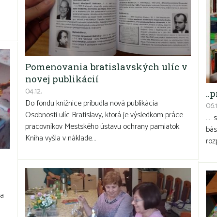
Pomenovania bratislavských ulíc v
novej publikácií
04.12.
..
Do fondu knižnice pribudla nová publikácia
06.1
Osobnosti ulíc Bratislavy, ktorá je výsledkom práce
… s
pracovníkov Mestského ústavu ochrany pamiatok.
bás
Kniha vyšla v náklade…
roz
 a