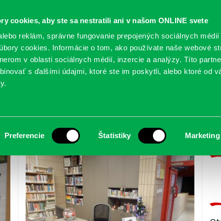
ry cookies, aby ste sa nestratili ani v našom ONLINE svete
lebo reklám, správne fungovanie prepojených sociálnych médií
bory cookies. Informácie o tom, ako používate naše webové st
erom v oblasti sociálnych médií, inzercie a analýzy. Títo partn
GY
SLUŽBY
PODUJATIA
POBOČKY
O KNIŽ
inovať s ďalšími údajmi, ktoré ste im poskytli, alebo ktoré od vá
y.
Preferencie
Štatistiky
Marketing