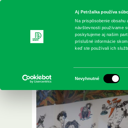
Aj Petržalka používa súbo
Na prispôsobenie obsahu a
návštevnosti používame sú
poskytujeme aj našim partn
REGISTRUJTE SA
ONLINE KATALÓ
príslušné informácie skomb
keď ste používali ich služb
Domov
2018 Archives
Archív
Výber
Nevyhnutné
súhlasu