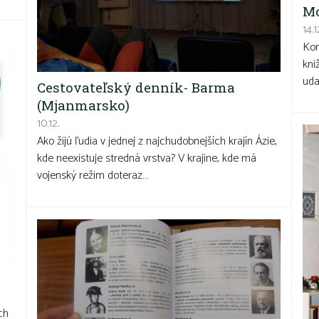
Mo
14.1
Kon
kni
uda
Cestovateľský denník- Barma
(Mjanmarsko)
10.12.
Ako žijú ľudia v jednej z najchudobnejších krajín Ázie,
kde neexistuje stredná vrstva? V krajine, kde má
vojenský režim doteraz…
ích