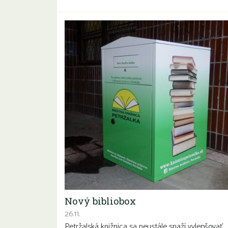
Nový bibliobox
26.11.
Petržalská knižnica sa neustále snaží vylepšovať