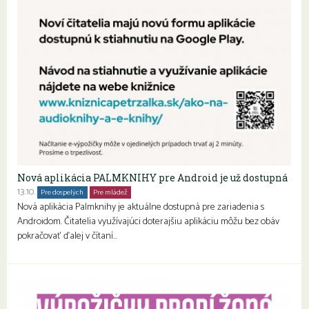
Nová aplikácia PALMKNIHY pre Android je už dostupná
13.10.
Pre dospelých
Pre mládež
Seniori
Znevýhodnení
Nová aplikácia Palmknihy je aktuálne dostupná pre zariadenia s
Androidom. Čitatelia využívajúci doterajšiu aplikáciu môžu bez obáv
pokračovať ďalej v čítaní…