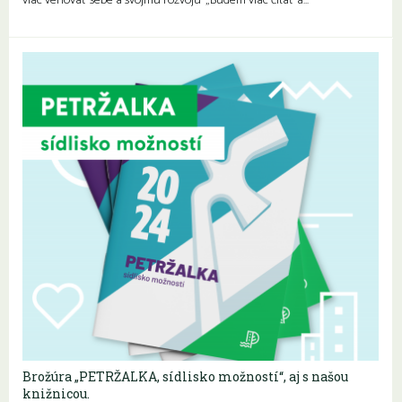
viac venovať sebe a svojmu rozvoju“„Budem viac čítať a…
Brožúra „PETRŽALKA, sídlisko možností“, aj s našou
knižnicou.