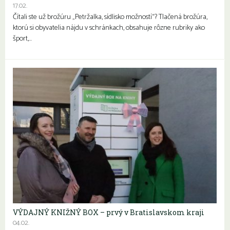
17.02.
Čítali ste už brožúru „Petržalka, sídlisko možností“? Tlačená brožúra,
ktorú si obyvatelia nájdu v schránkach, obsahuje rôzne rubriky ako
šport,…
VÝDAJNÝ KNIŽNÝ BOX – prvý v Bratislavskom kraji
04.02.