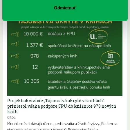
Odmietnuť
Projekt akvizície „Tajomstvá ukryté v knihách“
priniesol vďaka podpore FPU do knižnice 978 nových
kníh
05.06.
Mnohí z nás si dávajú rôzne predsavzatia a životné výzvy:„Budem sa