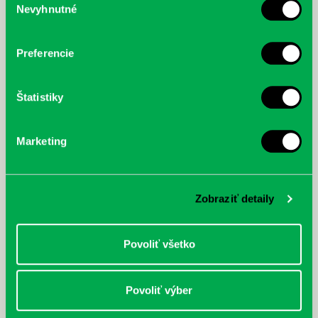
Nevyhnutné
súhlasu
Preferencie
Štatistiky
Marketing
Zobraziť detaily
Povoliť všetko
Digitálny čitateľský preukaz
25.06.
Od júna 2025 si v Petržalskej knižnici môžete vybrať z dvoch foriem
Povoliť výber
čitateľského preukazu – klasickej papierovej alebo modernej
digitálnej….