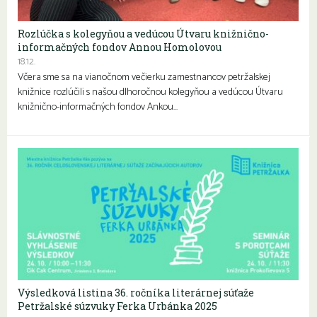
Rozlúčka s kolegyňou a vedúcou Útvaru knižnično-
informačných fondov Annou Homolovou
18.12.
Včera sme sa na vianočnom večierku zamestnancov petržalskej
knižnice rozlúčili s našou dlhoročnou kolegyňou a vedúcou Útvaru
knižnično-informačných fondov Ankou…
Výsledková listina 36. ročníka literárnej súťaže
Petržalské súzvuky Ferka Urbánka 2025