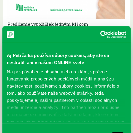
Predĺženie výpožičiek jedným klikom
31.07.
Nedočítali ste ešte svoju knihu? Nemajte kvôli tomu obavy, pretože aj
napriek blížiacemu sa termínu vrátenia vypožičanej knihy ju
nemusíte…
Aj Petržalka používa súbory cookies, aby ste sa
nestratili ani v našom ONLINE svete
Na prispôsobenie obsahu alebo reklám, správne
fungovanie prepojených sociálnych médií a analýzu
návštevnosti používame súbory cookies. Informácie o
tom, ako používate naše webové stránky, teda
poskytujeme aj našim partnerom v oblasti sociálnych
médií, inzercie a analýzy. Títo partneri môžu príslušné
informácie skombinovať s ďalšími údajmi, ktoré ste im
poskytli, alebo ktoré od vás získali, keď ste používali ich
služby.
Výber