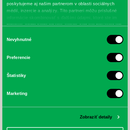
poskytujeme aj našim partnerom v oblasti sociálnych
médií, inzercie a analýzy. Títo partneri môžu príslušné
informácie skombinovať s ďalšími údajmi, ktoré ste im
poskytli, alebo ktoré od vás získali, keď ste používali ich
služby.
Výber
Nevyhnutné
súhlasu
Preferencie
Také bude Počúvadlo vol. 9
12.11.
Komunitné stretnutia
Pre dospelých
Štatistiky
Program Počúvadlo vol. 9 – 15. 11. 2024 17:00 – 17:10 – skupina Genius
Locci a otvorenie Počúvadla 17:10 –…
Marketing
Zobraziť detaily